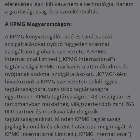
elérésének igazi kihívása nem a technológia, hanem
a gazdaságosság és a szemléletváltás.
A KPMG Magyarországon:
A KPMG könyvvizsgálói, adó és tanácsadási
szolgáltatásokat nyújtó független szakmai
szolgáltatók globális szervezete. A KPMG
International Limited („KPMG International”)
tagtársaságai KPMG márkanév alatt működnek és
nyújtanak szakmai szolgáltatásokat. „KPMG”-ként
hivatkozunk a KPMG szervezeten belüli egyes
tagtársaságokra, vagy több tagtársaságra
együttesen. KPMG tagtársaságok 143 országban és
tartományban működnek, világszerte több mint 265
000 partner és munkavállaló dolgozik
tagtársaságainknál. Minden KPMG tagtársaság
jogilag különálló és ekként határozza meg magát. A
KPMG International Limited („KPMG International”)