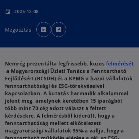
2025-12-08
event
o
o
p
p
Megosztás
e
e
n
n
s
s
i
i
n
n
a
a
n
n
e
e
w
w
Nemrég prezentálta legfrissebb, közös
felmérését
t
t
a
a
o
a Magyarországi Üzleti Tanács a Fenntartható
b
b
p
Fejlődésért (BCSDH) és a KPMG a hazai vállalatok
e
fenntarthatósági és ESG-törekvéseivel
n
kapcsolatban. A kutatás harmadik alkalommal
s
jelent meg, amelynek keretében 15 iparágból
i
több mint 70 cég adott választ a feltett
n
kérdésekre. A felmérésből kiderült, hogy a
a
fenntarthatóság mellett elkötelezett
n
magyarországi vállalatok 95%-a vallja, hogy a
e
fenntartható működés elérése a cél, az ESG-