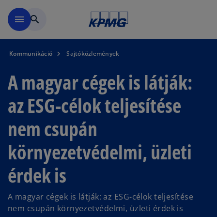
Ugrás a fő tartalomra
menu
search
Kommunikáció
Sajtóközlemények
A magyar cégek is látják:
az ESG-célok teljesítése
nem csupán
környezetvédelmi, üzleti
érdek is
A magyar cégek is látják: az ESG-célok teljesítése
nem csupán környezetvédelmi, üzleti érdek is