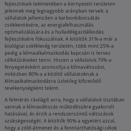
fejlesztések tekintetében a környezeti területen
jelennek meg legnagyobb arányban tervek: a
vállalatok jellemzően a karbonkibocsátás
csökkentésére, az energiafelhasználás
optimalizálására és a hulladékgazdálkodás
fejlesztésére fókuszálnak. A kitöltők 31%-a már a
biológiai sokféleség területén, több mint 25%-a
pedig a klímaalkalmazkodás kapcsán is tervez
célkitűzéseket tenni. Hiszen a vállalatok 70%-a
fenyegetésként azonosítja a klímaváltozást,
miközben 80%-a a kitöltő vállalatoknak a
klímaalkalmazkodásra üzletileg kifizetődő
tevékenységként tekint.
A felmérés rávilágít arra, hogy a vállalatok tisztában
vannak a klímaváltozás működésükre gyakorolt
hatásával, és érzik a rendszerszintű változások
szükségességét. A kitöltők 90%-a egyetért azzal,
hogy a zöld-átmenet és a fenntarthatósági célok