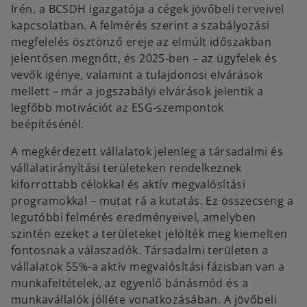
Irén, a BCSDH igazgatója a cégek jövőbeli terveivel
kapcsolatban. A felmérés szerint a szabályozási
megfelelés ösztönző ereje az elmúlt időszakban
jelentősen megnőtt, és 2025-ben – az ügyfelek és
vevők igénye, valamint a tulajdonosi elvárások
mellett – már a jogszabályi elvárások jelentik a
legfőbb motivációt az ESG-szempontok
beépítésénél.
A megkérdezett vállalatok jelenleg a társadalmi és
vállalatirányítási területeken rendelkeznek
kiforrottabb célokkal és aktív megvalósítási
programokkal – mutat rá a kutatás. Ez összecseng a
legutóbbi felmérés eredményeivel, amelyben
szintén ezeket a területeket jelölték meg kiemelten
fontosnak a válaszadók. Társadalmi területen a
vállalatok 55%-a aktív megvalósítási fázisban van a
munkafeltételek, az egyenlő bánásmód és a
munkavállalók jólléte vonatkozásában. A jövőbeli