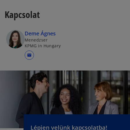
Kapcsolat
Deme Ágnes
Menedzser
KPMG in Hungary
mail
Lépjen velünk kapcsolatba!