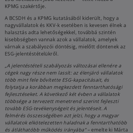
KPMG szakértője.
A BCSDH és a KPMG kutatásából kiderült, hogy a
nagyvállalatok és KKV-k esetében is kevesen élnek a
halasztás adta lehetőségekkel, továbbá szintén
kisebbségben vannak azok a vállalatok, amelyek
várnak a szabályozói döntésig, mielőtt döntenek az
ESG-jelentéstételükről.
„A jelentéstételi szabályozás változásai ellenére a
cégek nagy része nem lassít: az élenjáró vállalatok
több mint fele bővítette ESG-kapacitásait, és
folytatja a korábban megkezdett fenntarthatósági
fejlesztéseket. A következő két évben a vállalatok
többsége a tervezett menetrend szerint fejleszti
tovább ESG-tevékenységeit és jelentéseit. A
felmérés összességében azt jelzi, hogy a magyar
vállalatok elkötelezetten haladnak a fenntarthatóbb
és átláthatóbb működés irányába”
– emelte ki Márta