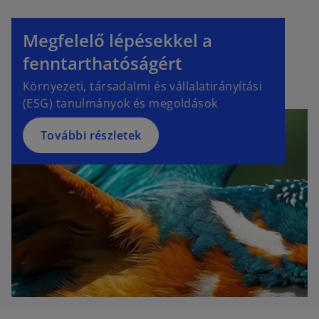
Megfelelő lépésekkel a
fenntarthatóságért
Környezeti, társadalmi és vállalatirányítási
(ESG) tanulmányok és megoldások
További részletek