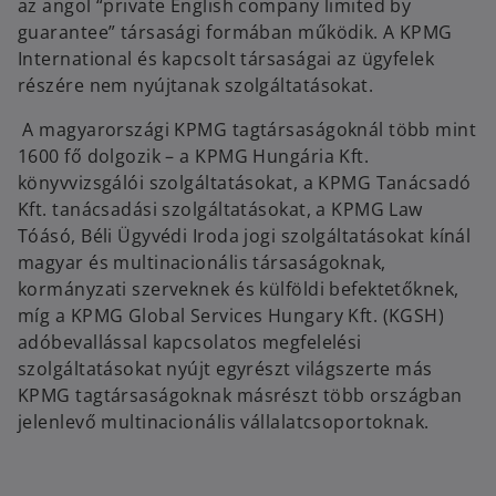
az angol “private English company limited by
guarantee” társasági formában működik. A KPMG
International és kapcsolt társaságai az ügyfelek
részére nem nyújtanak szolgáltatásokat.
A magyarországi KPMG tagtársaságoknál több mint
1600 fő dolgozik – a KPMG Hungária Kft.
könyvvizsgálói szolgáltatásokat, a KPMG Tanácsadó
Kft. tanácsadási szolgáltatásokat, a KPMG Law
Tóásó, Béli Ügyvédi Iroda jogi szolgáltatásokat kínál
magyar és multinacionális társaságoknak,
kormányzati szerveknek és külföldi befektetőknek,
míg a KPMG Global Services Hungary Kft. (KGSH)
adóbevallással kapcsolatos megfelelési
szolgáltatásokat nyújt egyrészt világszerte más
KPMG tagtársaságoknak másrészt több országban
jelenlevő multinacionális vállalatcsoportoknak.