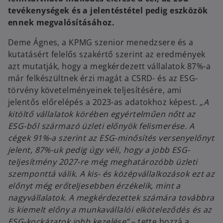
w
tevékenységek és a jelentéstétel pedig eszközök
t
ennek megvalósításához.
a
Deme Ágnes, a KPMG szenior menedzsere és a
b
kutatásért felelős szakértő szerint az eredmények
azt mutatják, hogy a megkérdezett vállalatok 87%-a
már felkészültnek érzi magát a CSRD- és az ESG-
törvény követelményeinek teljesítésére, ami
jelentős előrelépés a 2023-as adatokhoz képest.
„A
kitöltő vállalatok körében egyértelműen nőtt az
ESG-ből származó üzleti előnyök felismerése. A
cégek 91%-a szerint az ESG-minősítés versenyelőnyt
jelent, 87%-uk pedig úgy véli, hogy a jobb ESG-
teljesítmény 2027-re még meghatározóbb üzleti
szemponttá válik. A kis- és középvállalkozások ezt az
előnyt még erőteljesebben érzékelik, mint a
nagyvállalatok. A megkérdezettek számára továbbra
is kiemelt előny a munkavállalói elköteleződés és az
ESG-kockázatok jobb kezelése”
– tette hozzá a