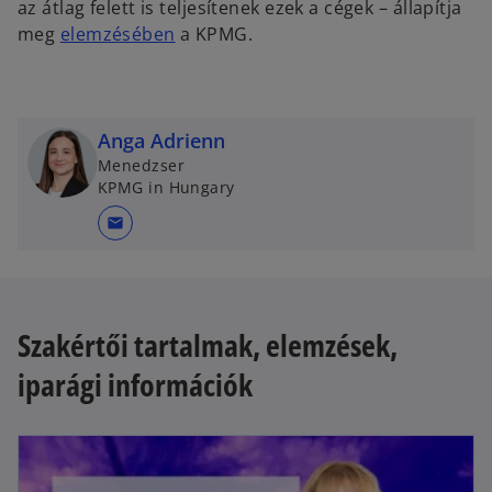
az átlag felett is teljesítenek ezek a cégek – állapítja
o
meg
elemzésében
a KPMG.
p
e
n
s
Anga Adrienn
i
Menedzser
KPMG in Hungary
n
a
mail
n
e
w
t
Szakértői tartalmak, elemzések,
a
iparági információk
b
opens in a new tab