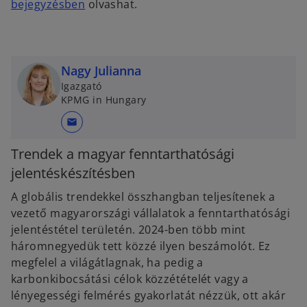
o
bejegyzésben
olvashat.
p
e
n
s
Nagy Julianna
i
Igazgató
KPMG in Hungary
n
a
mail
n
e
Trendek a magyar fenntarthatósági
w
jelentéskészítésben
t
A globális trendekkel összhangban teljesítenek a
a
vezető magyarországi vállalatok a fenntarthatósági
b
jelentéstétel területén. 2024-ben több mint
háromnegyedük tett közzé ilyen beszámolót. Ez
megfelel a világátlagnak, ha pedig a
karbonkibocsátási célok közzétételét vagy a
lényegességi felmérés gyakorlatát nézzük, ott akár