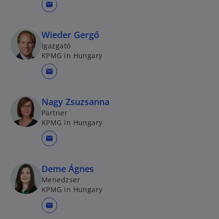
mail
Wieder Gergő
Igazgató
KPMG in Hungary
mail
Nagy Zsuzsanna
Partner
KPMG in Hungary
mail
Deme Ágnes
Menedzser
KPMG in Hungary
mail