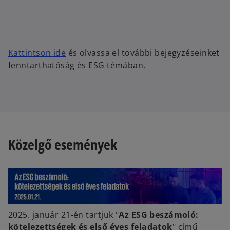
o
Kattintson ide
és olvassa el további bejegyzéseinket
p
fenntarthatóság és ESG témában.
e
n
s
i
n
a
Közelgő események
n
e
w
t
a
b
2025. január 21-én tartjuk "
Az ESG beszámoló:
kötelezettségek és első éves feladatok
" című