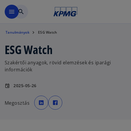
Ugrás a fő tartalomra
menu
search
Tanulmányok
ESG Watch
ESG Watch
Szakértői anyagok, rövid elemzések és iparági
információk
2025-05-26
event
o
o
p
p
Megosztás
e
e
n
n
s
s
i
i
n
n
a
a
n
n
e
e