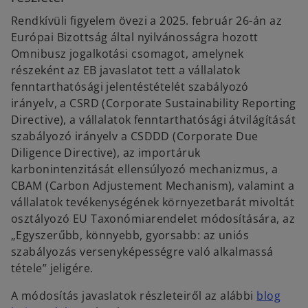
Rendkívüli figyelem övezi a 2025. február 26-án az
Európai Bizottság által nyilvánosságra hozott
Omnibusz jogalkotási csomagot, amelynek
részeként az EB javaslatot tett a vállalatok
fenntarthatósági jelentéstételét szabályozó
irányelv, a CSRD (Corporate Sustainability Reporting
Directive), a vállalatok fenntarthatósági átvilágítását
szabályozó irányelv a CSDDD (Corporate Due
Diligence Directive), az importáruk
karbonintenzitását ellensúlyozó mechanizmus, a
CBAM (Carbon Adjustement Mechanism), valamint a
vállalatok tevékenységének környezetbarát mivoltát
osztályozó EU Taxonómiarendelet módosítására, az
„Egyszerűbb, könnyebb, gyorsabb: az uniós
szabályozás versenyképességre való alkalmassá
tétele” jeligére.
A módosítás javaslatok részleteiről az alábbi
blog