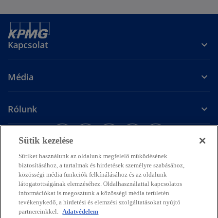
Kapcsolat
Média
Rólunk
o
o
o
o
o
p
p
p
p
p
Sütik kezelése
Jogi nyilatkozat
Adatvédelem
e
e
Hozzáférhetőség
e
e
Sütik
e
Segítség
Sütiket használunk az oldalunk megfelelő működésének
n
n
n
n
n
biztosításához, a tartalmak és hirdetések személyre szabásához,
s
s
s
s
s
közösségi média funkciók felkínálásához és az oldalunk
© 2026 KPMG Hungária Kft./ KPMG Tanácsadó Kft. / A KPMG Law Béli
látogatottságának elemzéséhez. Oldalhasználattal kapcsolatos
i
i
i
i
i
Ügyvédi Iroda / KPMG Global Services Hungary Kft., a magyar jog
információkat is megosztunk a közösségi média területén
alapján bejegyzett korlátolt felelősségű társaság, és egyben a KPMG
n
n
n
n
n
tevékenykedő, a hirdetési és elemzési szolgáltatásokat nyújtó
International Limited („KPMG International”) angol „private company
a
a
a
a
a
partnereinkkel.
Adatvédelem
limited by guarantee” társasághoz kapcsolódó független