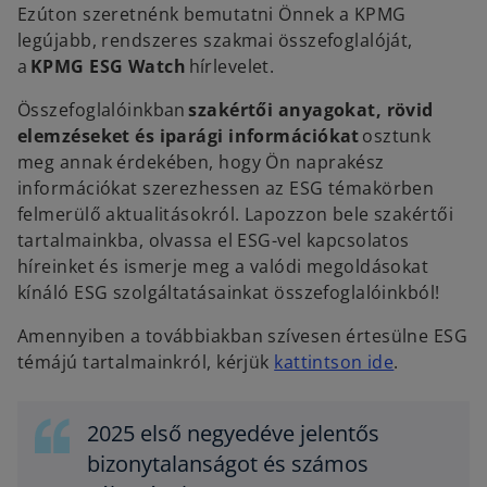
w
w
Ezúton szeretnénk bemutatni Önnek a KPMG
t
t
a
a
legújabb, rendszeres szakmai összefoglalóját,
b
b
a
KPMG ESG Watch
hírlevelet.
Összefoglalóinkban
szakértői anyagokat, rövid
elemzéseket és iparági információkat
osztunk
meg annak érdekében, hogy Ön naprakész
információkat szerezhessen az ESG témakörben
felmerülő aktualitásokról. Lapozzon bele szakértői
tartalmainkba, olvassa el ESG-vel kapcsolatos
híreinket és ismerje meg a valódi megoldásokat
kínáló ESG szolgáltatásainkat összefoglalóinkból!
Amennyiben a továbbiakban szívesen értesülne ESG
o
témájú tartalmainkról, kérjük
kattintson ide
.
p
e
2025 első negyedéve jelentős
n
bizonytalanságot és számos
s