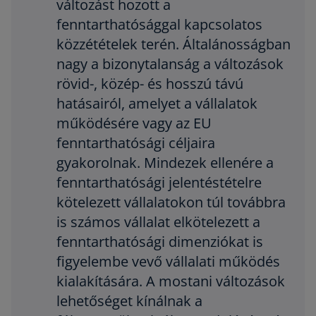
változást hozott a
i
n
fenntarthatósággal kapcsolatos
a
közzétételek terén. Általánosságban
n
nagy a bizonytalanság a változások
e
rövid-, közép- és hosszú távú
w
hatásairól, amelyet a vállalatok
t
működésére vagy az EU
a
b
fenntarthatósági céljaira
gyakorolnak. Mindezek ellenére a
fenntarthatósági jelentéstételre
kötelezett vállalatokon túl továbbra
is számos vállalat elkötelezett a
fenntarthatósági dimenziókat is
figyelembe vevő vállalati működés
kialakítására. A mostani változások
lehetőséget kínálnak a