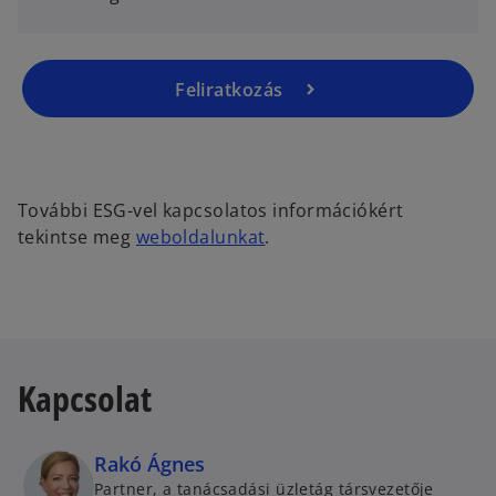
s
i
n
a
Feliratkozás
n
e
w
t
További ESG-vel kapcsolatos információkért
a
tekintse meg
weboldalunkat
.
b
Kapcsolat
Rakó Ágnes
Partner, a tanácsadási üzletág társvezetője