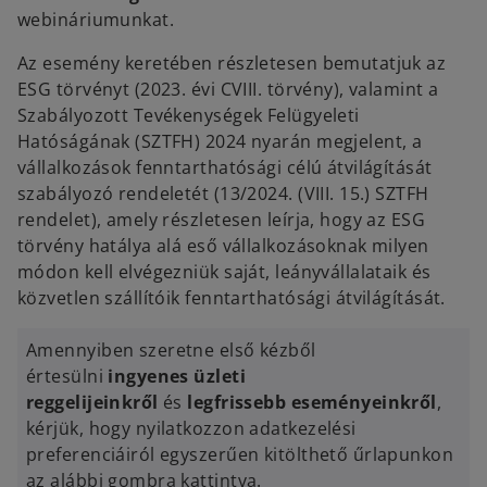
webináriumunkat.
Az esemény keretében részletesen bemutatjuk az
ESG törvényt (2023. évi CVIII. törvény), valamint a
Szabályozott Tevékenységek Felügyeleti
Hatóságának (SZTFH) 2024 nyarán megjelent, a
vállalkozások fenntarthatósági célú átvilágítását
szabályozó rendeletét (13/2024. (VIII. 15.) SZTFH
rendelet), amely részletesen leírja, hogy az ESG
törvény hatálya alá eső vállalkozásoknak milyen
módon kell elvégezniük saját, leányvállalataik és
közvetlen szállítóik fenntarthatósági átvilágítását.
Amennyiben szeretne első kézből
értesülni
ingyenes üzleti
o
reggelijeinkről
és
legfrissebb eseményeinkről
,
p
kérjük, hogy nyilatkozzon adatkezelési
e
preferenciáiról egyszerűen kitölthető űrlapunkon
n
az alábbi gombra kattintva.