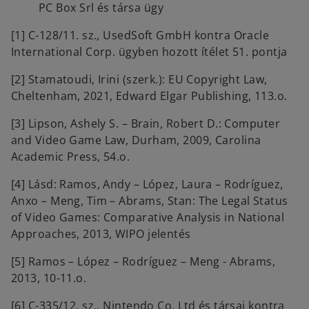
PC Box Srl és társa ügy
[1] C-128/11. sz., UsedSoft GmbH kontra Oracle
International Corp. ügyben hozott ítélet 51. pontja
[2] Stamatoudi, Irini (szerk.): EU Copyright Law,
Cheltenham, 2021, Edward Elgar Publishing, 113.o.
[3] Lipson, Ashely S. – Brain, Robert D.: Computer
and Video Game Law, Durham, 2009, Carolina
Academic Press, 54.o.
[4] Lásd: Ramos, Andy – López, Laura – Rodríguez,
Anxo – Meng, Tim – Abrams, Stan: The Legal Status
of Video Games: Comparative Analysis in National
Approaches, 2013, WIPO jelentés
[5] Ramos – López – Rodríguez – Meng - Abrams,
2013, 10-11.o.
[6] C-335/12. sz., Nintendo Co. Ltd és társai kontra