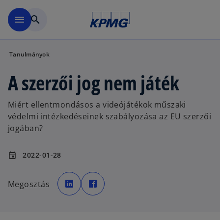
Ugrás a fő tartalomra
menu
search
Tanulmányok
A szerzői jog nem játék
Miért ellentmondásos a videójátékok műszaki
védelmi intézkedéseinek szabályozása az EU szerzői
jogában?
2022-01-28
event
o
o
p
p
Megosztás
e
e
n
n
s
s
i
i
n
n
a
a