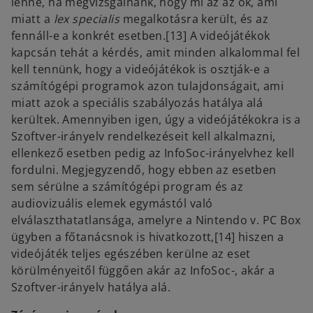
lenne, ha megvizsgálnánk, hogy mi az az ok, ami
miatt a
lex specialis
megalkotásra került, és az
fennáll-e a konkrét esetben.[13] A videójátékok
kapcsán tehát a kérdés, amit minden alkalommal fel
kell tennünk, hogy a videójátékok is osztják-e a
számítógépi programok azon tulajdonságait, ami
miatt azok a speciális szabályozás hatálya alá
kerültek. Amennyiben igen, úgy a videójátékokra is a
Szoftver-irányelv rendelkezéseit kell alkalmazni,
ellenkező esetben pedig az InfoSoc-irányelvhez kell
fordulni. Megjegyzendő, hogy ebben az esetben
sem sérülne a számítógépi program és az
audiovizuális elemek egymástól való
elválaszthatatlansága, amelyre a Nintendo v. PC Box
ügyben a főtanácsnok is hivatkozott,[14] hiszen a
videójáték teljes egészében kerülne az eset
körülményeitől függően akár az InfoSoc-, akár a
Szoftver-irányelv hatálya alá.