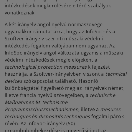
intézkedések megkerülésére eltérő szabályok
vonatkoznak.
A két irányelv angol nyelvű normaszövege
ugyanakkor rámutat arra, hogy az InfoSoc- és a
Szoftver-irányelv szerinti műszaki védelmi
intézkedés fogalom valójában nem ugyanaz. Az
InfoSoc-irányelv angol változata ugyanis a műszaki
védelmi intézkedések megfelelőjeként a
technological protection measures
kifejezést
használja, a Szoftver-irányelvben viszont a
technical
devices
szókapcsolat található. Hasonló
különbségtétel figyelhető meg az irányelvek német,
illetve francia nyelvű szövegeiben, a
technische
Maßnahmen
és
technische
Programmschutzmechanismen
, illetve a
mesures
techniques
és
dispositifs techniques
fogalmi párok
révén. Az InfoSoc-irányelv (50)
preambulumbekezdése is megerősíti ezt az