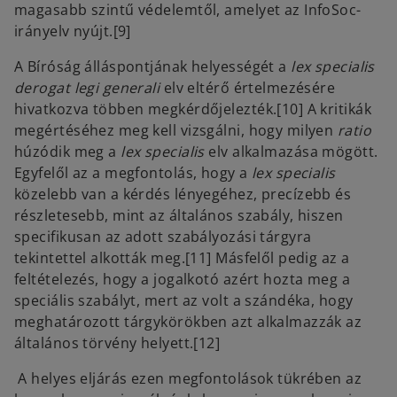
magasabb szintű védelemtől, amelyet az InfoSoc-
irányelv nyújt.[9]
A Bíróság álláspontjának helyességét a
lex specialis
derogat legi generali
elv eltérő értelmezésére
hivatkozva többen megkérdőjelezték.[10] A kritikák
megértéséhez meg kell vizsgálni, hogy milyen
ratio
húzódik meg a
lex specialis
elv alkalmazása mögött.
Egyfelől az a megfontolás, hogy a
lex specialis
közelebb van a kérdés lényegéhez, precízebb és
részletesebb, mint az általános szabály, hiszen
specifikusan az adott szabályozási tárgyra
tekintettel alkották meg.[11] Másfelől pedig az a
feltételezés, hogy a jogalkotó azért hozta meg a
speciális szabályt, mert az volt a szándéka, hogy
meghatározott tárgykörökben azt alkalmazzák az
általános törvény helyett.[12]
A helyes eljárás ezen megfontolások tükrében az