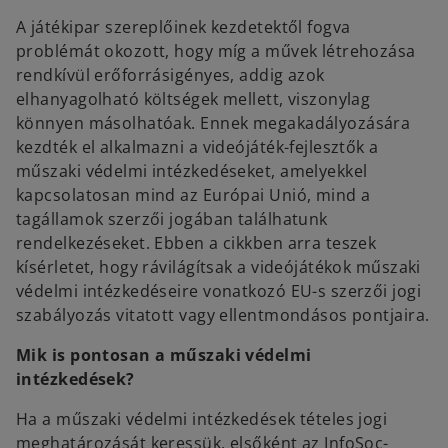
A játékipar szereplőinek kezdetektől fogva
problémát okozott, hogy míg a művek létrehozása
rendkívül erőforrásigényes, addig azok
elhanyagolható költségek mellett, viszonylag
könnyen másolhatóak. Ennek megakadályozására
kezdték el alkalmazni a videójáték-fejlesztők a
műszaki védelmi intézkedéseket, amelyekkel
kapcsolatosan mind az Európai Unió, mind a
tagállamok szerzői jogában találhatunk
rendelkezéseket. Ebben a cikkben arra teszek
kísérletet, hogy rávilágítsak a videójátékok műszaki
védelmi intézkedéseire vonatkozó EU-s szerzői jogi
szabályozás vitatott vagy ellentmondásos pontjaira.
Mik is pontosan a műszaki védelmi
intézkedések?
Ha a műszaki védelmi intézkedések tételes jogi
meghatározását keressük, elsőként az InfoSoc-