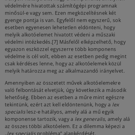
védelmére hivatottak számítógépi programnak
minősül-e vagy sem. Ezen megközelítésnek két
gyenge pontja is van. Egyfelől nem egyszerű, sok
esetben egyenesen lehetetlen eldönteni, hogy
melyik alkotóelemet hivatott védeni a műszaki
védelmi intézkedés.[7] Másfelől elképzelhető, hogy
egyazon eszközzel egyszerre több komponens
védelme is cél volt, ebben az esetben pedig megint
csak kérdéses lenne, hogy az alkotóelemek közül
melyik határozza meg az alkalmazandó irányelvet.
Amennyiben az összetett művek alkotóelemekre
való felbontását elvetjük, úgy következik a második
lehetőség. Ebben az esetben a műre mint egészre
tekintünk, ezért azt kell eldöntenünk, hogy a
lex
specialis
lesz-e hatályos, amely alá a mű egyik
komponense tartozik, vagy a
lex generalis
, amely alá
az összes többi alkotóelem. Ez a dilemma képezi a
„
lex specialis
probléma” alapkérdését.