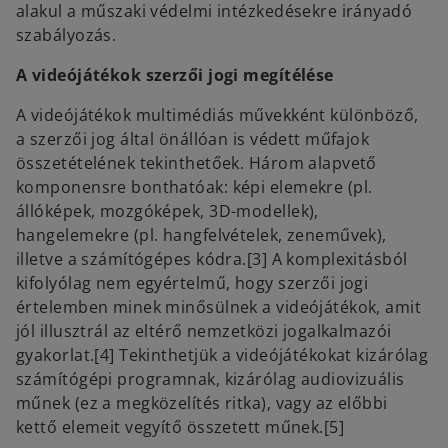
alakul a műszaki védelmi intézkedésekre irányadó
szabályozás.
A videójátékok szerzői jogi megítélése
A videójátékok multimédiás művekként különböző,
a szerzői jog által önállóan is védett műfajok
összetételének tekinthetőek. Három alapvető
komponensre bonthatóak: képi elemekre (pl.
állóképek, mozgóképek, 3D-modellek),
hangelemekre (pl. hangfelvételek, zeneművek),
illetve a számítógépes kódra.[3] A komplexitásból
kifolyólag nem egyértelmű, hogy szerzői jogi
értelemben minek minősülnek a videójátékok, amit
jól illusztrál az eltérő nemzetközi jogalkalmazói
gyakorlat.[4] Tekinthetjük a videójátékokat kizárólag
számítógépi programnak, kizárólag audiovizuális
műnek (ez a megközelítés ritka), vagy az előbbi
kettő elemeit vegyítő összetett műnek.[5]