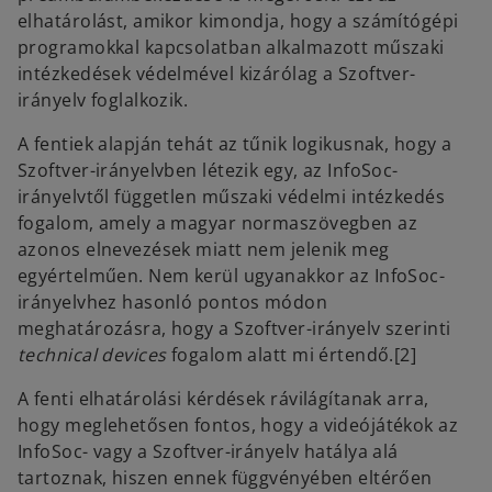
elhatárolást, amikor kimondja, hogy a számítógépi
programokkal kapcsolatban alkalmazott műszaki
intézkedések védelmével kizárólag a Szoftver-
irányelv foglalkozik.
A fentiek alapján tehát az tűnik logikusnak, hogy a
Szoftver-irányelvben létezik egy, az InfoSoc-
irányelvtől független műszaki védelmi intézkedés
fogalom, amely a magyar normaszövegben az
azonos elnevezések miatt nem jelenik meg
egyértelműen. Nem kerül ugyanakkor az InfoSoc-
irányelvhez hasonló pontos módon
meghatározásra, hogy a Szoftver-irányelv szerinti
technical devices
fogalom alatt mi értendő.[2]
A fenti elhatárolási kérdések rávilágítanak arra,
hogy meglehetősen fontos, hogy a videójátékok az
InfoSoc- vagy a Szoftver-irányelv hatálya alá
tartoznak, hiszen ennek függvényében eltérően