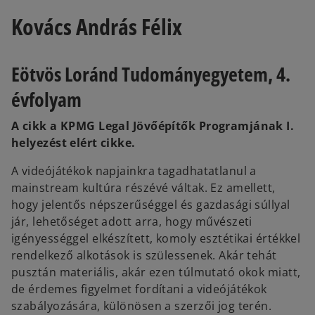
n
n
e
e
Kovács András Félix
w
w
t
t
a
a
b
b
Eötvös Loránd Tudományegyetem, 4.
évfolyam
A cikk a KPMG Legal Jövőépítők Programjának I.
helyezést elért cikke.
A videójátékok napjainkra tagadhatatlanul a
mainstream kultúra részévé váltak. Ez amellett,
hogy jelentős népszerűséggel és gazdasági súllyal
jár, lehetőséget adott arra, hogy művészeti
igényességgel elkészített, komoly esztétikai értékkel
rendelkező alkotások is szülessenek. Akár tehát
pusztán materiális, akár ezen túlmutató okok miatt,
de érdemes figyelmet fordítani a videójátékok
szabályozására, különösen a szerzői jog terén.