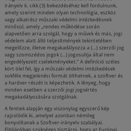
irányelv 6. cikk (3) bekezdéséhez kell fordulnunk,
amely szerint minden olyan technológia, eszköz
vagy alkatrész műszaki védelmi intézkedésnek
minősül, amely „rendes működése során
alapvetően arra szolgál, hogy a művek és más, jogi
védelem alatt álló teljesítmények tekintetében
megelőzze, illetve megakadályozza a (…) szerzői jog
vagy szomszédos jogok (…) jogosultja által nem
engedélyezett cselekményeket.” A definíció széles
kört ölel fel, így a műszaki védelmi intézkedések
sokféle megjelenési formát ölthetnek, a szoftver és
a hardver részét is képezhetik. A lényeg, hogy
minden esetben a szerzői jogi jogsértés
megakadályozására szolgálnak.
A fentiek alapján egy viszonylag egyszerű kép
rajzolódik ki, amelyet azonban némileg
bonyolítanak a Szoftver-irányelv szabályai.
Elöljáróban szükséges tisztázni, hogy az Európai