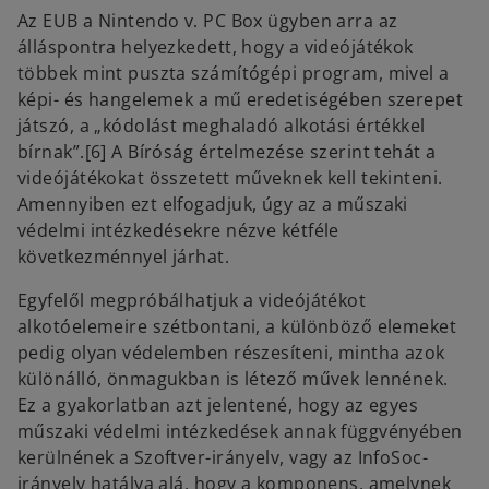
Az EUB a Nintendo v. PC Box ügyben arra az
álláspontra helyezkedett, hogy a videójátékok
többek mint puszta számítógépi program, mivel a
képi- és hangelemek a mű eredetiségében szerepet
játszó, a „kódolást meghaladó alkotási értékkel
bírnak”.[6] A Bíróság értelmezése szerint tehát a
videójátékokat összetett műveknek kell tekinteni.
Amennyiben ezt elfogadjuk, úgy az a műszaki
védelmi intézkedésekre nézve kétféle
következménnyel járhat.
Egyfelől megpróbálhatjuk a videójátékot
alkotóelemeire szétbontani, a különböző elemeket
pedig olyan védelemben részesíteni, mintha azok
különálló, önmagukban is létező művek lennének.
Ez a gyakorlatban azt jelentené, hogy az egyes
műszaki védelmi intézkedések annak függvényében
kerülnének a Szoftver-irányelv, vagy az InfoSoc-
irányelv hatálya alá, hogy a komponens, amelynek