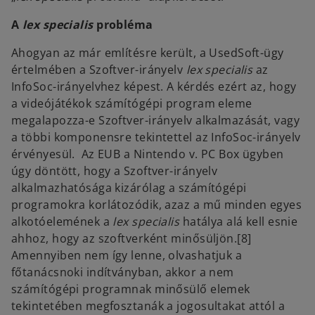
A
lex specialis
probléma
Ahogyan az már említésre került, a UsedSoft-ügy
értelmében a Szoftver-irányelv
lex specialis
az
InfoSoc-irányelvhez képest. A kérdés ezért az, hogy
a videójátékok számítógépi program eleme
megalapozza-e Szoftver-irányelv alkalmazását, vagy
a többi komponensre tekintettel az InfoSoc-irányelv
érvényesül. Az EUB a Nintendo v. PC Box ügyben
úgy döntött, hogy a Szoftver-irányelv
alkalmazhatósága kizárólag a számítógépi
programokra korlátozódik, azaz a mű minden egyes
alkotóelemének a
lex specialis
hatálya alá kell esnie
ahhoz, hogy az szoftverként minősüljön.[8]
Amennyiben nem így lenne, olvashatjuk a
főtanácsnoki indítványban, akkor a nem
számítógépi programnak minősülő elemek
tekintetében megfosztanák a jogosultakat attól a