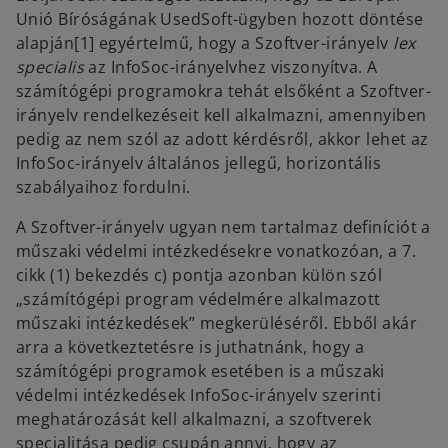
Unió Bíróságának UsedSoft-ügyben hozott döntése
alapján[1] egyértelmű, hogy a Szoftver-irányelv
lex
specialis
az InfoSoc-irányelvhez viszonyítva. A
számítógépi programokra tehát elsőként a Szoftver-
irányelv rendelkezéseit kell alkalmazni, amennyiben
pedig az nem szól az adott kérdésről, akkor lehet az
InfoSoc-irányelv általános jellegű, horizontális
szabályaihoz fordulni.
A Szoftver-irányelv ugyan nem tartalmaz definíciót a
műszaki védelmi intézkedésekre vonatkozóan, a 7.
cikk (1) bekezdés c) pontja azonban külön szól
„számítógépi program védelmére alkalmazott
műszaki intézkedések” megkerüléséről. Ebből akár
arra a következtetésre is juthatnánk, hogy a
számítógépi programok esetében is a műszaki
védelmi intézkedések InfoSoc-irányelv szerinti
meghatározását kell alkalmazni, a szoftverek
specialitása pedig csupán annyi, hogy az