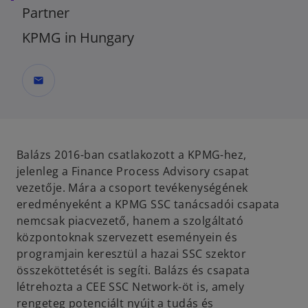
Partner
KPMG in Hungary
mail
Balázs 2016-ban csatlakozott a KPMG-hez,
jelenleg a Finance Process Advisory csapat
vezetője. Mára a csoport tevékenységének
eredményeként a KPMG SSC tanácsadói csapata
nemcsak piacvezető, hanem a szolgáltató
központoknak szervezett eseményein és
programjain keresztül a hazai SSC szektor
összeköttetését is segíti. Balázs és csapata
létrehozta a CEE SSC Network-öt is, amely
rengeteg potenciált nyújt a tudás és