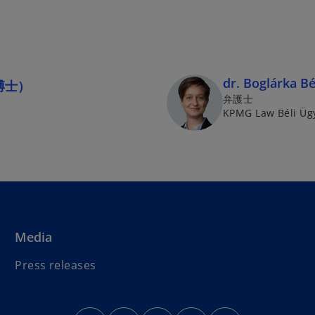
dr. Boglá
ソ博士）
弁護士
KPMG Law Béli Ügy
Media
Press releases
o
o
o
o
o