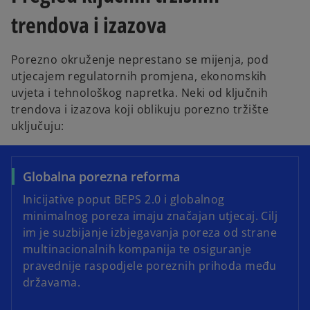
trendova i izazova
Porezno okruženje neprestano se mijenja, pod
utjecajem regulatornih promjena, ekonomskih
uvjeta i tehnološkog napretka. Neki od ključnih
trendova i izazova koji oblikuju porezno tržište
uključuju:
Globalna porezna reforma
Inicijative poput BEPS 2.0 i globalnog
minimalnog poreza imaju značajan utjecaj. Cilj
im je suzbijanje izbjegavanja poreza od strane
multinacionalnih kompanija te osiguranje
pravednije raspodjele poreznih prihoda među
državama.