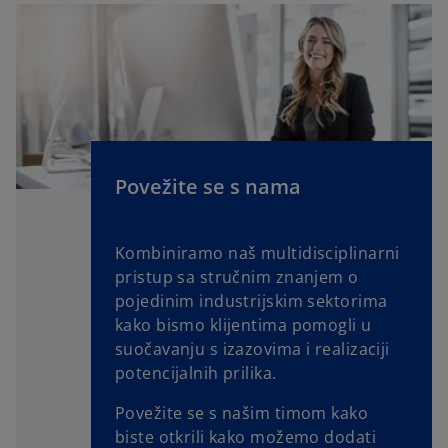
e
n
s
i
n
a
n
e
Povežite se s nama
w
t
Kombiniramo naš multidisciplinarni
a
pristup sa stručnim znanjem o
b
pojedinim industrijskim sektorima
kako bismo klijentima pomogli u
suočavanju s izazovima i realizaciji
potencijalnih prilika.
Povežite se s našim timom kako
biste otkrili kako možemo dodati