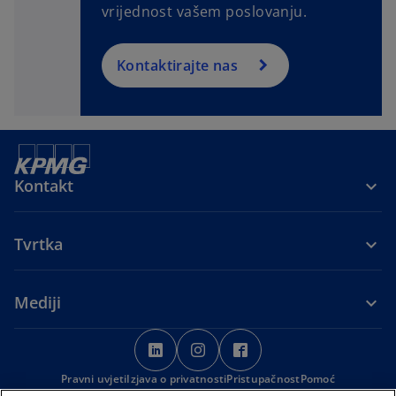
vrijednost vašem poslovanju.
Kontaktirajte nas
Kontakt
Tvrtka
Mediji
o
o
o
p
p
p
Pravni uvjeti
Izjava o privatnosti
e
e
Pristupačnost
e
Pomoć
Organizacijska struktura