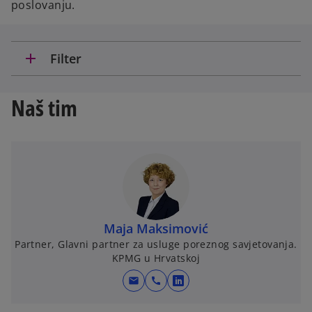
poslovanju.
add
Filter
Naš tim
Maja Maksimović
Partner, Glavni partner za usluge poreznog savjetovanja.
KPMG u Hrvatskoj
mail
call
o
p