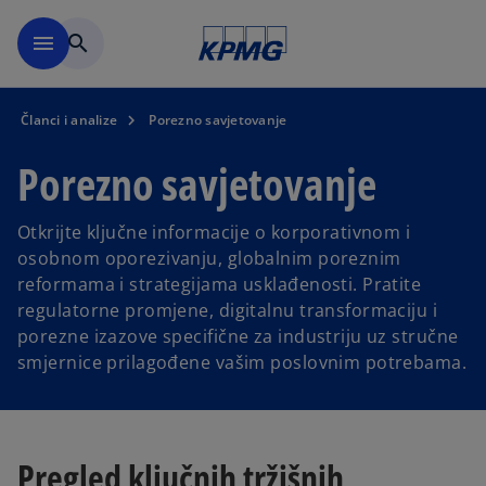
Skip to main content
menu
search
Članci i analize
Porezno savjetovanje
Porezno savjetovanje
Otkrijte ključne informacije o korporativnom i
osobnom oporezivanju, globalnim poreznim
reformama i strategijama usklađenosti. Pratite
regulatorne promjene, digitalnu transformaciju i
porezne izazove specifične za industriju uz stručne
smjernice prilagođene vašim poslovnim potrebama.
Pregled ključnih tržišnih