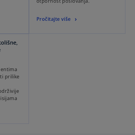
otpornost poslovanja.
Pročitajte više
olišne,
e
jentima
ti prilike
održivije
isijama