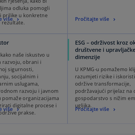
ih rješenja, kako bi
ljima odluka pomogli
i prilike u konkretne
e više
Pročitajte više
 rezultate.
ktor
ESG – održivost kroz ok
društvene i upravljačk
 kako naše iskustvo u
dimenzije
razvoju, obrani i
noj sigurnosti,
U KPMG-u pomažemo kli
nju, socijalnim i
razumjeti rizike i iskoristi
arnim uslugama,
održive transformacije,
odnom razvoju i javnom
podržavajući prijelaz na 
u pomaže organizacijama
gospodarstvo s nižim em
rati digitalne procese i
ugljika.
e više
Pročitajte više
 održive prakse.