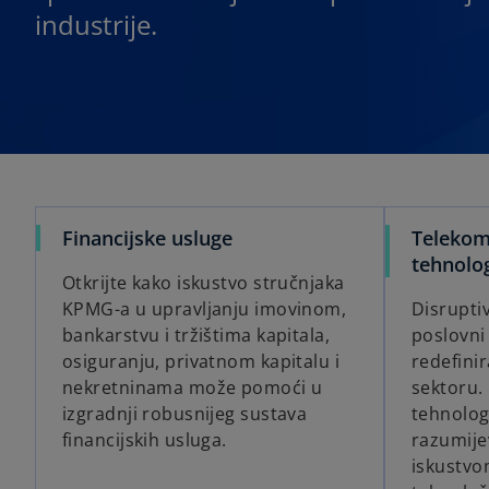
industrije.
Financijske usluge
Telekomu
tehnolog
Otkrijte kako iskustvo stručnjaka
KPMG-a u upravljanju imovinom,
Disruptiv
bankarstvu i tržištima kapitala,
poslovni
osiguranju, privatnom kapitalu i
redefini
nekretninama može pomoći u
sektoru.
izgradnji robusnijeg sustava
tehnolog
financijskih usluga.
razumije
iskustvo