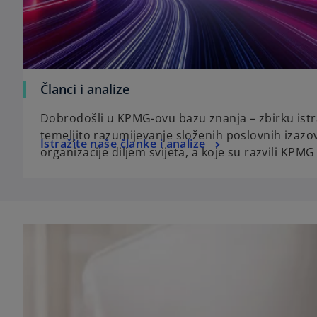
Članci i analize
Dobrodošli u KPMG-ovu bazu znanja – zbirku istr
temeljito razumijevanje složenih poslovnih izazo
Istražite naše članke i analize
organizacije diljem svijeta, a koje su razvili KPMG