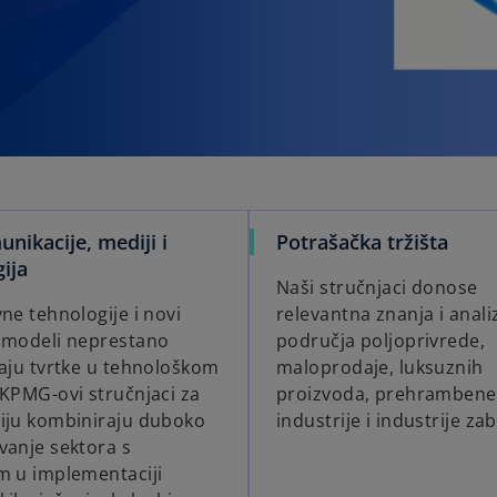
nikacije, mediji i
Potrašačka tržišta
ija
Naši stručnjaci donose
ne tehnologije i novi
relevantna znanja i analiz
 modeli neprestano
područja poljoprivrede,
raju tvrtke u tehnološkom
maloprodaje, luksuznih
 KPMG-ovi stručnjaci za
proizvoda, prehrambene
iju kombiniraju duboko
industrije i industrije za
vanje sektora s
m u implementaciji