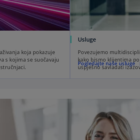
Usluge
aživanja koja pokazuje
Povezujemo multidiscipli
va s kojima se suočavaju
kako bismo klijentima po
Pogledajte naše usluge
 stručnjaci.
uspješno savladati izazove 