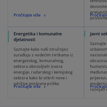
tehnološk
donosite
pretvorit
Pročitajte više
Pročitajt
poslovne
Energetika i komunalne
Javni se
djelatnosti
Saznajte
Saznajte kako naši stručnjaci
urbanom 
surađuju s vodećim tvrtkama iz
nacional
energetskog, komunalnog,
obrazova
sektora obnovljivih izvora
humanit
energije, rudarskog i kemijskog
međunar
sektora kako bi otkrili nove i
prijevoz
održive poslovne prilike.
modernizi
Pročitajte više
Pročitajt
razvijati