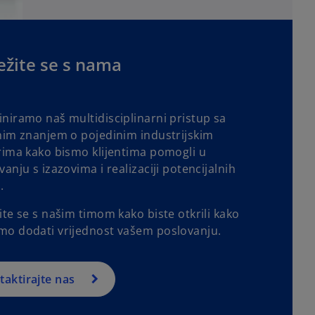
ežite se s nama
niramo naš multidisciplinarni pristup sa
nim znanjem o pojedinim industrijskim
rima kako bismo klijentima pomogli u
anju s izazovima i realizaciji potencijalnih
a.
te se s našim timom kako biste otkrili kako
o dodati vrijednost vašem poslovanju.
taktirajte nas