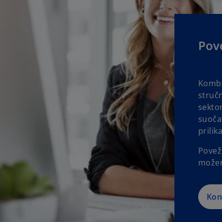
Pov
Kombi
struč
sekto
suočav
prilik
Poveži
možem
Kon