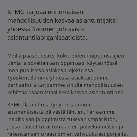
KPMG tarjoaa erinomaisen
mahdollisuuden kasvaa asiantuntijaksi
yhdessä Suomen johtavista
asiantuntijaorganisaatioista.
Meillä pääset osaksi kokeneiden huippuosaajien
tiimiä ja soveltamaan oppimaasi käytännössä
monipuolisissa asiakasprojekteissa.
Työskentelemme yhdessä asiakkaidemme
parhaaksi ja tarjoamme sinulle mahdollisuuden
kehittää osaamistasi sekä kasvaa asiantuntijana.
KPMG:llä olet osa työyhteisöämme
o
ensimmäisestä päivästä lähtien. Tarjoamme
p
inspiroivan ja oppimista tukevan ympäristön,
e
jossa pääset tutustumaan eri palvelualueisiin ja
n
rakentamaan uraasi omien vahvuuksiesi pohjalta.
s