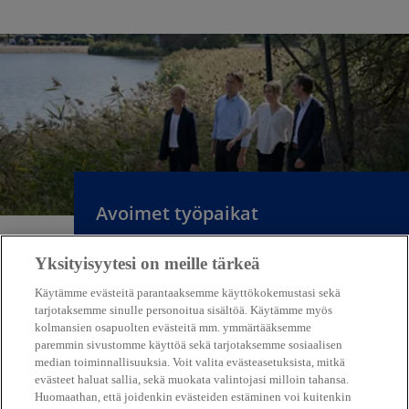
o
p
e
n
s
Avoimet työpaikat
i
n
Yksityisyytesi on meille tärkeä
a
Tutustu avoimiin
n
työtehtäviimme
Käytämme evästeitä parantaaksemme käyttökokemustasi sekä
tarjotaksemme sinulle personoitua sisältöä. Käytämme myös
e
kolmansien osapuolten evästeitä mm. ymmärtääksemme
w
paremmin sivustomme käyttöä sekä tarjotaksemme sosiaalisen
t
median toiminnallisuuksia. Voit valita evästeasetuksista, mitkä
a
evästeet haluat sallia, sekä muokata valintojasi milloin tahansa.
Huomaathan, että joidenkin evästeiden estäminen voi kuitenkin
b