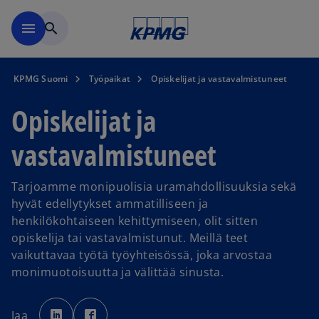
Skip to main content
menu
search
KPMG Suomi
Työpaikat
Opiskelijat ja vastavalmistuneet
Opiskelijat ja
vastavalmistuneet
Tarjoamme monipuolisia uramahdollisuuksia sekä
hyvät edellytykset ammatilliseen ja
henkilökohtaiseen kehittymiseen, olit sitten
opiskelija tai vastavalmistunut. Meillä teet
vaikuttavaa työtä työyhteisössä, joka arvostaa
monimuotoisuutta ja välittää sinusta.
o
o
p
p
Jaa
e
e