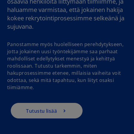
osaavia henkilöitä liittymään tiimiimme, ja
haluamme varmistaa, että jokainen hakija
kokee rekrytointiprosessimme selkeänä ja
sujuvana.
Panostamme myös huolelliseen perehdytykseen,
jotta jokainen uusi työntekijämme saa parhaat
mahdolliset edellytykset menestyä ja kehittyä
roolissaan. Tutustu tarkemmin, miten
hakuprosessimme etenee, millaisia vaiheita voit
odottaa, sekä mitä tapahtuu, kun liityt osaksi
tiimiämme.
Tutustu lisää