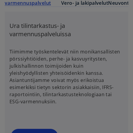
varmennuspalvelut
Vero- ja lakipalvelut
Neuvontap
Ura tilintarkastus- ja
varmennuspalveluissa
Tiimimme työskentelevät niin monikansallisten
pörssiyhtiöiden, perhe- ja kasvuyritysten,
julkishallinnon toimijoiden kuin
yleishyödyllisten yhteisöidenkin kanssa.
Asiantuntijamme voivat myös erikoistua
esimerkiksi tietyn sektorin asiakkaisiin, IFRS-
raportointiin, tilintarkastusteknologiaan tai
ESG-varmennuksiin.