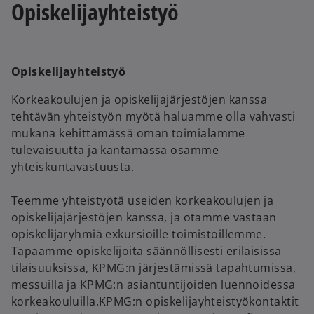
Opiskelijayhteistyö
Opiskelijayhteistyö
Korkeakoulujen ja opiskelijajärjestöjen kanssa
tehtävän yhteistyön myötä haluamme olla vahvasti
mukana kehittämässä oman toimialamme
tulevaisuutta ja kantamassa osamme
yhteiskuntavastuusta.
Teemme yhteistyötä useiden korkeakoulujen ja
opiskelijajärjestöjen kanssa, ja otamme vastaan
opiskelijaryhmiä exkursioille toimistoillemme.
Tapaamme opiskelijoita säännöllisesti erilaisissa
tilaisuuksissa, KPMG:n järjestämissä tapahtumissa,
messuilla ja KPMG:n asiantuntijoiden luennoidessa
korkeakouluilla.KPMG:n opiskelijayhteistyökontaktit