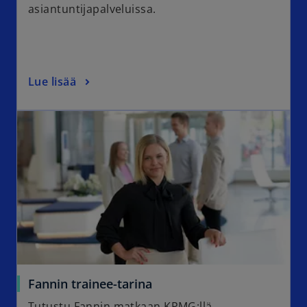
asiantuntijapalveluissa.
Lue lisää
Fannin trainee-tarina
Tutustu Fannin matkaan KPMG:llä