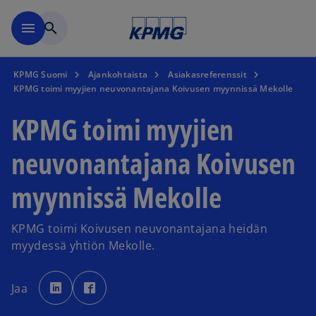
Skip to main content
menu
search
KPMG Suomi
Ajankohtaista
Asiakasreferenssit
KPMG toimi myyjien neuvonantajana Koivusen myynnissä Mekolle
KPMG toimi myyjien
neuvonantajana Koivusen
myynnissä Mekolle
KPMG toimi Koivusen neuvonantajana heidän
myydessä yhtiön Mekolle.
o
o
p
p
Jaa
e
e
n
n
s
s