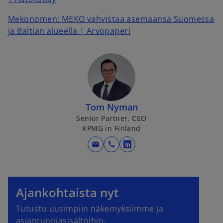
Mekonomen
: MEKO vahvistaa asemaansa Suomessa
ja Baltian alueella | Arvopaperi
Tom Nyman
Senior Partner, CEO
KPMG in Finland
mail
call
o
p
e
n
Ajankohtaista nyt
s
Tutustu uusimpiin näkemyksiimme ja
i
asiantuntijasisältöihin.
n