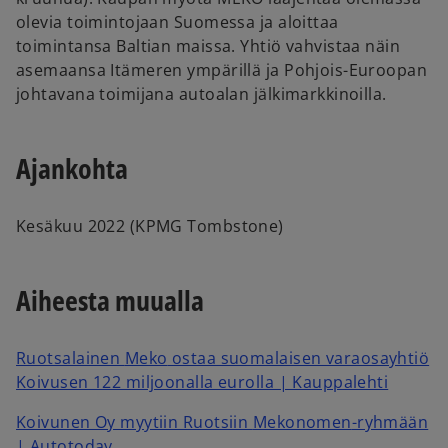
olevia toimintojaan Suomessa ja aloittaa
toimintansa Baltian maissa. Yhtiö vahvistaa näin
asemaansa Itämeren ympärillä ja Pohjois-Euroopan
johtavana toimijana autoalan jälkimarkkinoilla.
Ajankohta
Kesäkuu 2022 (KPMG Tombstone)
Aiheesta muualla
Ruotsalainen
Meko
ostaa suomalaisen varaosayhtiö
Koivusen 122 miljoonalla eurolla | Kauppalehti
Koivunen Oy myytiin Ruotsiin
Mekonomen
-ryhmään
|
Autotoday