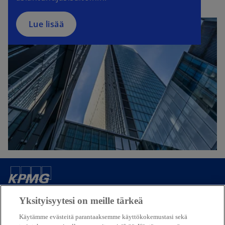
a
n
Lue lisää
e
w
t
a
b
Yhteystietomme
Yksityisyytesi on meille tärkeä
Käytämme evästeitä parantaaksemme käyttökokemustasi sekä
Media