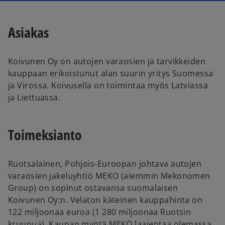
i
i
n
n
a
a
n
n
e
e
Asiakas
w
w
t
t
a
a
b
b
Koivunen Oy on autojen varaosien ja tarvikkeiden
kauppaan erikoistunut alan suurin yritys Suomessa
ja Virossa. Koivusella on toimintaa myös Latviassa
ja Liettuassa.
Toimeksianto
Ruotsalainen, Pohjois-Euroopan johtava autojen
varaosien jakeluyhtiö MEKO (aiemmin Mekonomen
Group) on sopinut ostavansa suomalaisen
Koivunen Oy:n. Velaton käteinen kauppahinta on
122 miljoonaa euroa (1 280 miljoonaa Ruotsin
kruunua). Kaupan myötä MEKO laajentaa olemassa