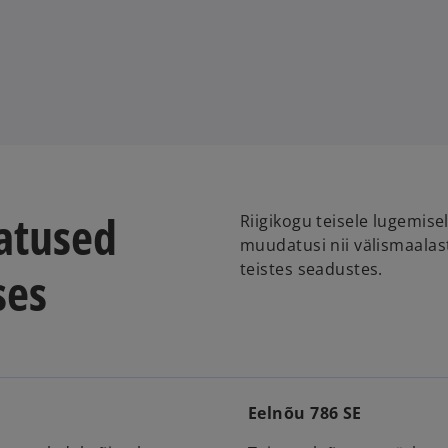
atused
Riigikogu teisele lugemis
muudatusi nii välismaalas
teistes seadustes.
ses
Eelnõu 786 SE