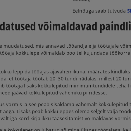
Eelnõuga saab tutvuda
S
datused võimaldavad paindli
se muudatused, mis annavad tööandjale ja töötajale või
 tööaja kokkulepe võimaldab pooltel kujundada töökorra
kokku leppida tööajas ajavahemikuna, määrates kindlaks
, et töötaja töötab 20–30 tundi nädalas, millest 20 tund
õib töötaja lisaks kokkulepitud miinimumtundidele teha l
i need jäävad kokkulepitud vahemiku piiridesse.
kus vormis ja see peab sisaldama vähemalt kokkulepitud t
aega. Lisaks peab kokkuleppes olema selgelt välja toodud
alt iga kord kirjalikku taasesitamist võimaldavas vormis
öaja kokkulepet on lubatud sõlmida üksnes töötajaga, ke