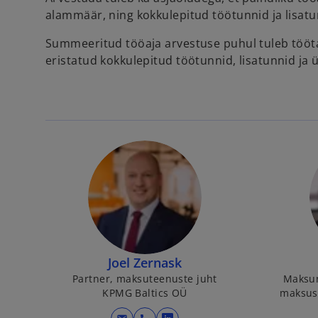
alammäär, ning kokkulepitud töötunnid ja lisatu
Summeeritud tööaja arvestuse puhul tuleb tööta
eristatud kokkulepitud töötunnid, lisatunnid ja 
Joel Zernask
Partner, maksuteenuste juht
Maksun
KPMG Baltics OÜ
maksust