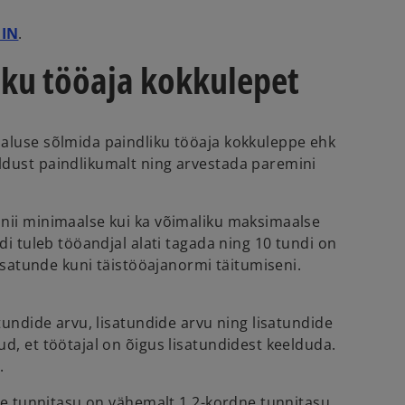
IIN
.
ku tööaja kokkulepet
maluse sõlmida paindliku tööaja kokkuleppe ehk
ldust paindlikumalt ning arvestada paremini
 nii minimaalse kui ka võimaliku maksimaalse
i tuleb tööandjal alati tagada ning 10 tundi on
isatunde kuni täistööajanormi täitumiseni.
undide arvu, lisatundide arvu ning lisatundide
, et töötajal on õigus lisatundidest keelduda.
.
lle tunnitasu on vähemalt 1,2-kordne tunnitasu