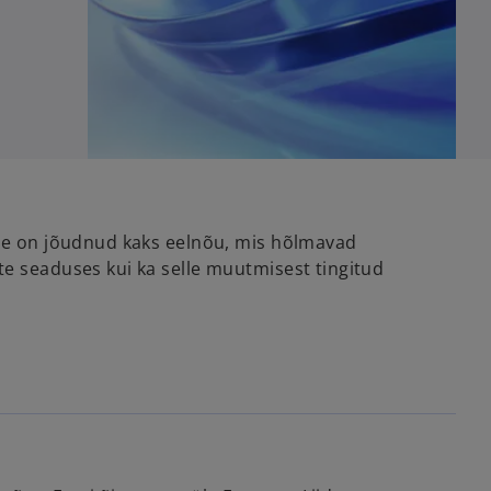
ele on jõudnud kaks eelnõu, mis hõlmavad
te seaduses kui ka selle muutmisest tingitud