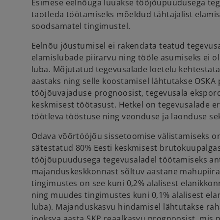
Esimese eelnõuga luuakse tööjõupuudusega teg
taotleda töötamiseks mõeldud tähtajalist elamis
soodsamatel tingimustel.
Eelnõu jõustumisel ei rakendata teatud tegevusa
elamislubade piirarvu ning tööle asumiseks ei o
luba. Mõjutatud tegevusalade loetelu kehtestata
aastaks ning selle koostamisel lähtutakse OSK
tööjõuvajaduse prognoosist, tegevusala ekspord
keskmisest töötasust. Hetkel on tegevusalade e
töötleva tööstuse ning veonduse ja laonduse sek
Odava võõrtööjõu sissetoomise välistamiseks on
sätestatud 80% Eesti keskmisest brutokuupalgas
tööjõupuudusega tegevusaladel töötamiseks ant
majanduskeskkonnast sõltuv aastane mahupiir
tingimustes on see kuni 0,2% alalisest elanikko
ning muudes tingimustes kuni 0,1% alalisest el
luba). Majanduskasvu hindamisel lähtutakse ra
jooksva aasta SKP reaalkasvu prognoosist, mis