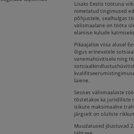
Lisaks Eestis töötuna vi
nimetatud tingimused eda
põhjustele, sealhulgas t
välismaalane on tööta ül
elamise kulude katmiseks
Pikaajalise viisa alusel E
õigus erinevatele sotsiaa
vanemahüvitisele ning tö
sotsiaalkindlustushüvitis
kvalifitseerumistingimus
laiene.
Seoses välismaalaste tö
tõstetakse ka juriidiliste 
isikute maksimaalne trah
järgselt on oluliste rikk
Muudatused jõustuvad 22.
tähtaeg.