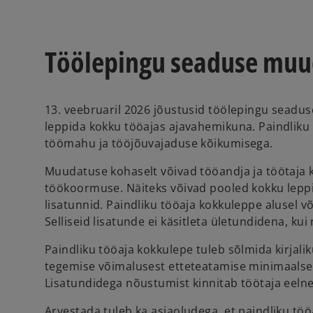
Töölepingu seaduse muu
13. veebruaril 2026 jõustusid töölepingu seadu
leppida kokku tööajas ajavahemikuna. Paindliku
töömahu ja tööjõuvajaduse kõikumisega.
Muudatuse kohaselt võivad tööandja ja töötaja 
töökoormuse. Näiteks võivad pooled kokku leppida
lisatunnid. Paindliku tööaja kokkuleppe alusel v
Selliseid lisatunde ei käsitleta ületundidena, ku
Paindliku tööaja kokkulepe tuleb sõlmida kirjali
tegemise võimalusest etteteatamise minimaalset 
Lisatundidega nõustumist kinnitab töötaja eelnev
Arvestada tuleb ka asjaoludega, et paindliku tö