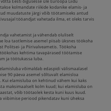
võtta Eesti õigusesse üle Euroopa Liidu
tatakse kolmandate riikide kodanike elamis- ja
tud muudatuste järgi võib töötamiseks antud
tivusajal tööandjat vahetada ilma, et oleks tarvis
dja vahetamist ja vähendab oluliselt
e loa taotlemise asemel piisab üksnes töökoha
t Politsei- ja Piirivalveametis. Töökoha
 töökohas kehtima tavapärased töötamise
um ja töötukassa luba.
elamisluba võimaldab edaspidi välismaalasel
nise 90 päeva asemel sõltuvalt elamisloa
. Kui elamisluba on kehtinud vähem kui kaks
esta maksimaalselt kolm kuud; kui elamisluba on
aastat, võib töötaolek kesta kuni kuus kuud.
 viibimise periood pikendatav kuni üheksa