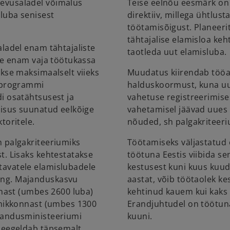
evusaladel võimalus
Teise eelnõu eesmärk on 
luba senisest
direktiiv, millega ühtlus
töötamisõigust. Planeeri
tähtajalise elamisloa keh
ladel enam tähtajaliste
taotleda uut elamisluba.
le enam vaja töötukassa
kse maksimaalselt viieks
Muudatus kiirendab tööan
A programmi
halduskoormust, kuna uu
i osatähtsusest ja
vahetuse registreerimises
risus suunatud eelkõige
vahetamisel jäävad uues
toritele.
nõuded, sh palgakriteeri
 palgakriteeriumiks
Töötamiseks väljastatud 
t. Lisaks kehtestatakse
töötuna Eestis viibida se
avatele elamislubadele
kestusest kuni kuus kuud
ang. Majanduskasvu
aastat, võib töötaolek k
nnast (umbes 2600 luba)
kehtinud kauem kui kaks 
anikkonnast (umbes 1300
Erandjuhtudel on töötuna
handusministeeriumi
kuuni.
 peegeldab täpsemalt