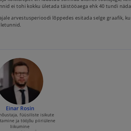
nnid ei tohi kokku ületada täistööaega ehk 40 tundi näda
jale arvestusperioodi lõppedes esitada selge graafik, k
ületunnid.
Einar Rosin
õustaja, füüsiliste isikute
amine ja tööjõu piiriülene
liikumine