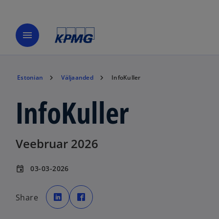
menu
Estonian
Väljaanded
InfoKuller
InfoKuller
Veebruar 2026
03-03-2026
event
o
o
p
p
Share
e
e
n
n
s
s
i
i