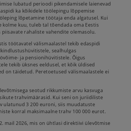
ibimise lubatud perioodi pikendamisele laienevad
spidi ka kõikidele töölepingu lõppemise
ööleping lõpetamine töötaja enda algatusel. Kui
e kolme kuu, tuleb tal tõendada oma Eestis
 piisavate rahaliste vahendite olemasolu.
estis töötavatel välismaalastel tekib edaspidi
lkindlustushüvitistele, sealhulgas
övõime- ja pensionihüvitistele. Õigus
tele tekib üksnes eeldusel, et kõik üldised
ed on täidetud. Peretoetused välismaalastele ei
ölevõtmisega seotud rikkumiste arvu kasvuga
isikute trahvimäärasid. Kui seni on juriidiliste
v ulatunud 3 200 euroni, siis muudatuste
umiste korral maksimaalne trahv 100 000 eurot.
 mail 2026, mis on ühtlasi direktiivi ülevõtmise