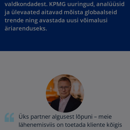
valdkondadest. KPMG uuringud, analüüsid
ja ülevaated aitavad mõista globaalseid
trende ning avastada uusi võimalusi
äriarenduseks.
Üks partner algusest lõpuni – meie
lähenemisviis on toetada kliente kõigis