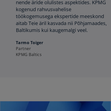
nende äride olulistes aspektides. KPMG
kogenud rahvusvahelise
töökogemusega ekspertide meeskond
aitab Teie äril kasvada nii Põhjamaades,
Baltikumis kui kaugemalgi veel.
Tarmo Toiger
Partner
KPMG Baltics
ope