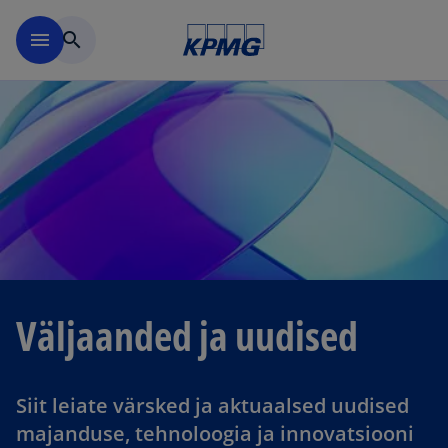
Skip to navigation
menu
search
Väljaanded ja uudised
Siit leiate värsked ja aktuaalsed uudised
majanduse, tehnoloogia ja innovatsiooni