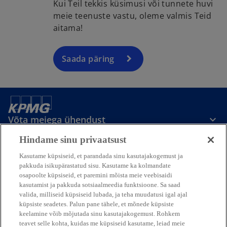
Kui Teil tekkis küsimusi või tunnete huvi
meie teenuste vastu, oleme valmis Teid
aitama!
Saada päring
Võta meiega ühendust
Hindame sinu privaatsust
Meedia
Kasutame küpsiseid, et parandada sinu kasutajakogemust ja
pakkuda isikupärastatud sisu. Kasutame ka kolmandate
osapoolte küpsiseid, et paremini mõista meie veebisaidi
Ettevõttest
kasutamist ja pakkuda sotsiaalmeedia funktsioone. Sa saad
valida, milliseid küpsiseid lubada, ja teha muudatusi igal ajal
küpsiste seadetes. Palun pane tähele, et mõnede küpsiste
o
o
o
o
keelamine võib mõjutada sinu kasutajakogemust. Rohkem
p
p
p
p
teavet selle kohta, kuidas me küpsiseid kasutame, leiad meie