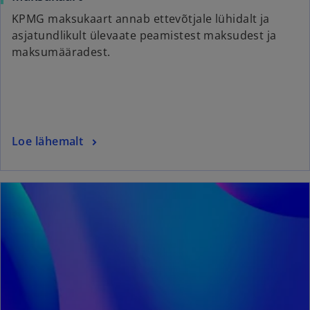
p
KPMG maksukaart annab ettevõtjale lühidalt ja
e
asjatundlikult ülevaate peamistest maksudest ja
n
maksumääradest.
s
i
n
a
n
o
Loe lähemalt
e
p
w
e
t
ope
n
a
s
b
i
n
a
n
e
w