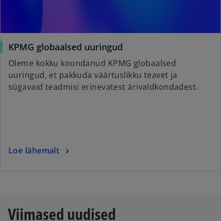
t
a
b
o
KPMG globaalsed uuringud
p
Oleme kokku koondanud KPMG globaalsed
e
uuringud, et pakkuda väärtuslikku teavet ja
n
sügavaid teadmisi erinevatest ärivaldkondadest.
s
i
n
a
n
o
Loe lähemalt
e
p
w
e
t
n
a
s
b
Viimased uudised
i
n