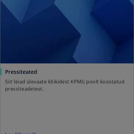
o
Pressiteated
p
Siit leiad ülevaate kõikidest KPMG poolt koostatud
e
pressiteadetest.
n
s
i
n
a
n