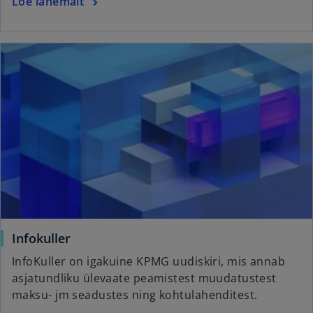
o
Loe lähemalt
e
p
w
e
t
ope
n
a
s
b
i
n
a
n
e
w
t
a
b
o
Infokuller
p
InfoKuller on igakuine KPMG uudiskiri, mis annab
e
asjatundliku ülevaate peamistest muudatustest
n
maksu- jm seadustes ning kohtulahenditest.
s