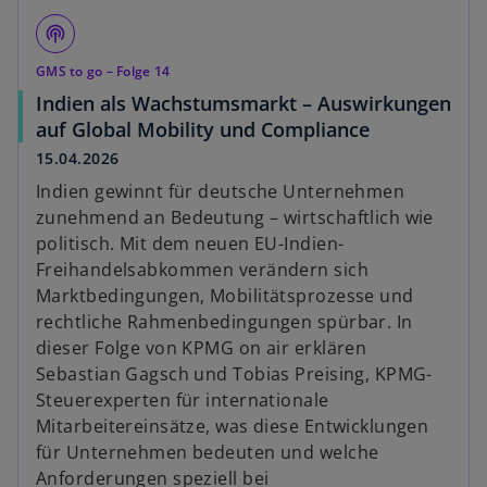
podcasts
GMS to go – Folge 14
Indien als Wachstumsmarkt – Auswirkungen
o
auf Global Mobility und Compliance
p
15.04.2026
e
Indien gewinnt für deutsche Unternehmen
n
zunehmend an Bedeutung – wirtschaftlich wie
s
politisch. Mit dem neuen EU-Indien-
i
Freihandelsabkommen verändern sich
n
Marktbedingungen, Mobilitätsprozesse und
a
rechtliche Rahmenbedingungen spürbar. In
n
dieser Folge von KPMG on air erklären
e
Sebastian Gagsch und Tobias Preising, KPMG-
w
Steuerexperten für internationale
t
Mitarbeitereinsätze, was diese Entwicklungen
a
für Unternehmen bedeuten und welche
b
Anforderungen speziell bei