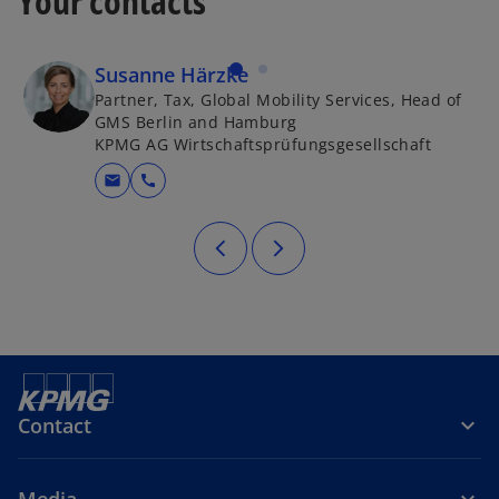
Your contacts
n
a
s
e
b
i
w
n
Susanne Härzke
t
a
Partner, Tax, Global Mobility Services, Head of
a
n
GMS Berlin and Hamburg
b
e
KPMG AG Wirtschaftsprüfungsgesellschaft
w
mail
call
t
a
b
Contact
Media