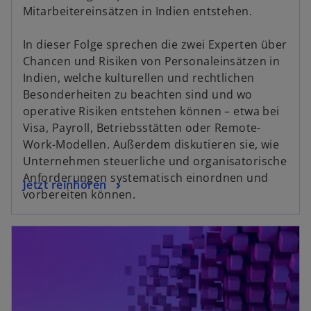
Mitarbeitereinsätzen in Indien entstehen.
In dieser Folge sprechen die zwei Experten über
Chancen und Risiken von Personaleinsätzen in
Indien, welche kulturellen und rechtlichen
Besonderheiten zu beachten sind und wo
operative Risiken entstehen können – etwa bei
Visa, Payroll, Betriebsstätten oder Remote-
Work-Modellen. Außerdem diskutieren sie, wie
Unternehmen steuerliche und organisatorische
Anforderungen systematisch einordnen und
o
Jetzt reinhören
vorbereiten können.
p
e
opens in a new tab
n
s
i
n
a