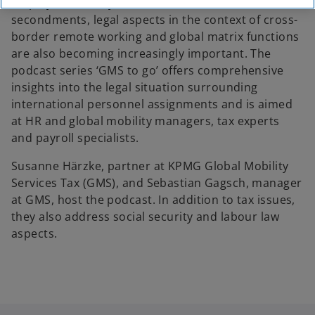
employee mobility. In addition to traditional
secondments, legal aspects in the context of cross-
border remote working and global matrix functions
are also becoming increasingly important. The
podcast series ‘GMS to go’ offers comprehensive
insights into the legal situation surrounding
international personnel assignments and is aimed
at HR and global mobility managers, tax experts
and payroll specialists.
Susanne Härzke, partner at KPMG Global Mobility
Services Tax (GMS), and Sebastian Gagsch, manager
at GMS, host the podcast. In addition to tax issues,
they also address social security and labour law
aspects.