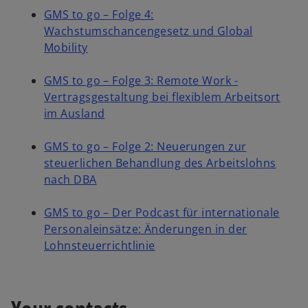
a
s
e
GMS to go – Folge 4:
n
i
n
Wachstumschancengesetz und Global
o
e
n
s
Mobility
p
w
a
i
e
t
n
n
GMS to go – Folge 3: Remote Work -
n
a
e
a
Vertragsgestaltung bei flexiblem Arbeitsort
s
o
b
w
n
im Ausland
i
p
t
e
n
e
a
w
GMS to go – Folge 2: Neuerungen zur
a
n
b
t
steuerlichen Behandlung des Arbeitslohns
n
o
s
a
nach DBA
e
p
i
b
w
e
n
GMS to go – Der Podcast für internationale
t
n
a
Personaleinsätze: Änderungen in der
a
s
n
o
Lohnsteuerrichtlinie
b
i
e
p
n
w
e
a
t
n