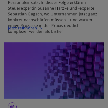
Personaleinsatz. In dieser Folge erklären
n
Steuerexpertin Susanne Härzke und -experte
e
Sebastian Gagsch, wo Unternehmen jetzt ganz
w
konkret nachschärfen müssen – und warum
t
einige Prozesse in der Praxis deutlich
o
Jetzt reinhören
a
komplexer werden als bisher.
p
b
e
opens in a new tab
n
s
i
n
a
n
e
w
t
a
b
podcasts