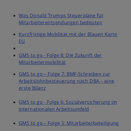
s
i
Was Donald Trumps Steuerpläne für
n
Mitarbeiterentsendungen bedeuten
a
n
Kurzfristige Mobilität mit der Blauen Karte
e
EU
w
t
GMS to go - Folge 8: Die Zukunft der
a
Mitarbeitermobilität
b
GMS to go – Folge 7: BMF-Schreiben zur
Arbeitslohnbesteuerung nach DBA – eine
o
erste Bilanz
p
e
GMS to go - Folge 6: Sozialversicherung im
n
o
internationalen Arbeitsumfeld
s
p
i
e
o
GMS to go – Folge 5: Mitarbeiterbeteiligung
n
n
p