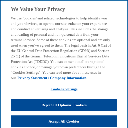
Skip to main content
We Value Your Privacy
menu
search
We use ‘cookies’ and related technologies to help identify you
and your devices, to operate our site, enhance your experience
Global-Mobility-Podcast:
and conduct advertising and analysis. This includes the storage
and reading of personal and non-personal data from your
terminal device. Some of these cookies are optional and are only
GMS to go
used when you’ve agreed to them. The legal basis is Art. 6 (1a) of
the EU General Data Protection Regulation (GDPR) and Section
25 (1) of the German Telecommunications Digital Services Data
KPMG analyses current issues and legal situations
Protection Act (TDDDG). You can consent to all our optional
relating to international personnel assignments –
cookies at once, or manage your own preferences through the
“Cookies Settings”. You can read more about these uses in
concisely and to the point.
our
Privacy Statement / Company Information.
Cookies Settings
KPMG
KPMG Newsroom
Podcasts: KPMG on air
Global-Mobility-Podcast: GMS to go
Reject all Optional Cookies
In an increasingly globalised world, companies are
confronted with various forms of international
Accept All Cookies