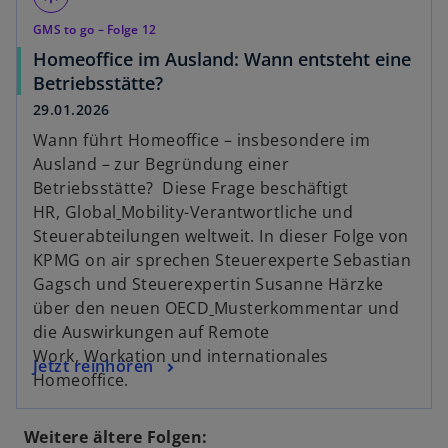
GMS to go – Folge 12
Homeoffice im Ausland: Wann entsteht eine
o
Betriebsstätte?
p
29.01.2026
e
Wann führt Homeoffice – insbesondere im
n
Ausland – zur Begründung einer
s
Betriebsstätte? Diese Frage beschäftigt
i
HR, Global
Mobility-Verantwortliche und
n
Steuerabteilungen weltweit. In dieser Folge von
a
KPMG on air sprechen Steuerexperte Sebastian
n
Gagsch und Steuerexpertin Susanne Härzke
e
über den neuen OECD
Musterkommentar und
w
die Auswirkungen auf Remote
t
Work, Workation und internationales
o
Jetzt reinhören
a
Homeoffice.
p
b
e
Weitere ältere Folgen:
n