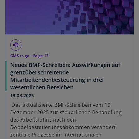
n
e
w
t
a
b
podcasts
GMS to go – Folge 13
Neues BMF-Schreiben: Auswirkungen auf
grenzüberschreitende
Mitarbeitendenbesteuerung in drei
o
wesentlichen Bereichen
p
19.03.2026
e
Das aktualisierte BMF-Schreiben vom 19.
n
Dezember 2025 zur steuerlichen Behandlung
s
des Arbeitslohns nach den
i
Doppelbesteuerungsabkommen verändert
n
zentrale Prozesse im internationalen
a