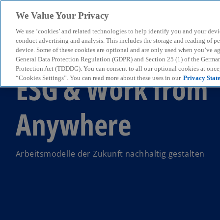
We Value Your Privacy
We use ‘cookies’ and related technologies to help identify you and your devi
menu
conduct advertising and analysis. This includes the storage and reading of p
device. Some of these cookies are optional and are only used when you’ve agre
General Data Protection Regulation (GDPR) and Section 25 (1) of the Germa
Protection Act (TDDDG). You can consent to all our optional cookies at onc
ESG & Work from
“Cookies Settings”. You can read more about these uses in our
Privacy Stat
Anywhere
Arbeitsmodelle der Zukunft nachhaltig gestalten