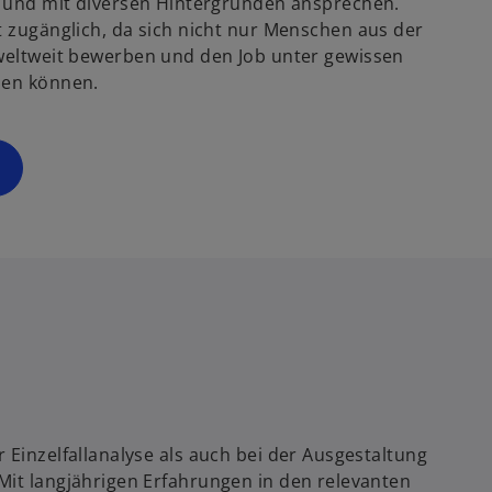
 und mit diversen Hintergründen ansprechen.
p
zugänglich, da sich nicht nur Menschen aus der
e
eltweit bewerben und den Job unter gewissen
n
ben können.
s
i
n
a
n
e
w
t
a
b
 Einzelfallanalyse als auch bei der Ausgestaltung
Mit langjährigen Erfahrungen in den relevanten