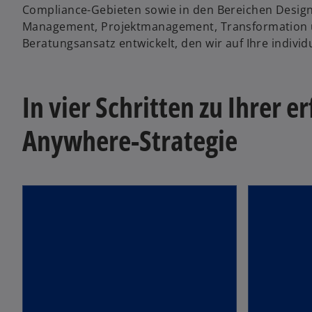
Compliance-Gebieten sowie in den Bereichen Design
Management, Projektmanagement, Transformation 
Beratungsansatz entwickelt, den wir auf Ihre individ
emoji_objects
extension
1. Strategie
2. K
In vier Schritten zu Ihrer 
Anywhere-Strategie
Mehr erfahren
Mehr