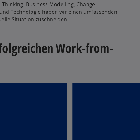
 Thinking, Business Modelling, Change
und Technologie haben wir einen umfassenden
uelle Situation zuschneiden.
account_tree
onzeption
3. Prozessplanung
erfolgreichen Work-from-
 erfahren
Mehr erfahren