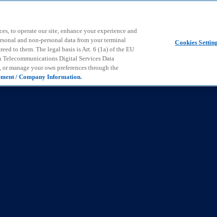
Skip to main content
ces, to operate our site, enhance your experience and
ersonal and non-personal data from your terminal
Cookies Settin
ed to them. The legal basis is Art. 6 (1a) of the EU
n Telecommunications Digital Services Data
e, or manage your own preferences through the
ement / Company Information.