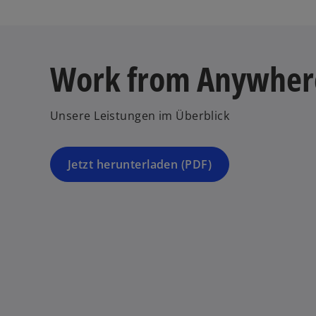
o
p
Work from Anywhere
e
n
s
Unsere Leistungen im Überblick
i
n
a
Jetzt herunterladen (PDF)
n
e
w
t
a
b