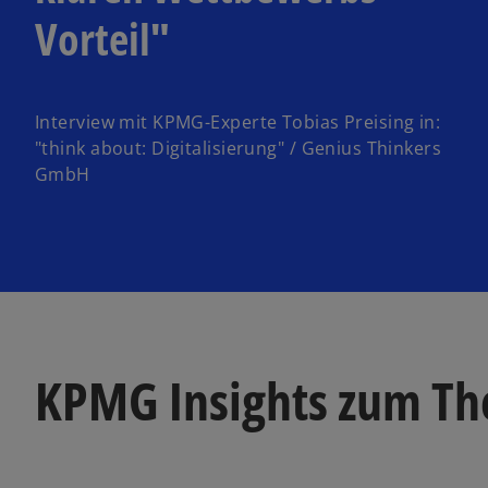
Vorteil"
Interview mit KPMG-Experte Tobias Preising in:
"think about: Digitalisierung" / Genius Thinkers
GmbH
KPMG Insights zum T