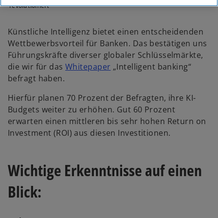
revolutioniert
Künstliche Intelligenz bietet einen entscheidenden
Wettbewerbsvorteil für Banken. Das bestätigen uns
Führungskräfte diverser globaler Schlüsselmärkte,
o
die wir für das
Whitepaper
„Intelligent banking“
p
befragt haben.
e
Hierfür planen 70 Prozent der Befragten, ihre KI-
n
Budgets weiter zu erhöhen. Gut 60 Prozent
s
erwarten einen mittleren bis sehr hohen Return on
i
Investment (ROI) aus diesen Investitionen.
n
a
n
Wichtige Erkenntnisse auf einen
e
w
Blick:
t
a