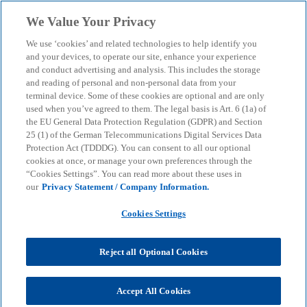
Skip to main content
We Value Your Privacy
menu
search
We use ‘cookies’ and related technologies to help identify you
and your devices, to operate our site, enhance your experience
Intelligent Banking: Wie
and conduct advertising and analysis. This includes the storage
and reading of personal and non-personal data from your
terminal device. Some of these cookies are optional and are only
künstliche Intelligenz die
used when you’ve agreed to them. The legal basis is Art. 6 (1a) of
the EU General Data Protection Regulation (GDPR) and Section
Finanzbranche
25 (1) of the German Telecommunications Digital Services Data
Protection Act (TDDDG). You can consent to all our optional
cookies at once, or manage your own preferences through the
revolutioniert
“Cookies Settings”. You can read more about these uses in
our
Privacy Statement / Company Information.
So gelingt effektive KI-Implementierung.
Cookies Settings
Investitionen und Sicherheit im Fokus.
Reject all Optional Cookies
KPMG
Insights
AI & Digital transformation
Artificial intelligence
Accept All Cookies
Intelligent Banking: Wie künstliche Intelligenz die Finanzbranche