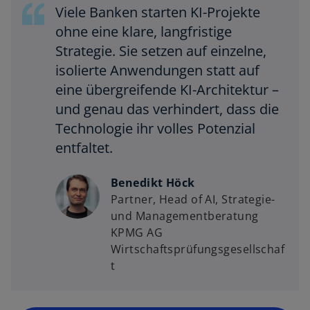
Viele Banken starten KI-Projekte
ohne eine klare, langfristige
Strategie. Sie setzen auf einzelne,
isolierte Anwendungen statt auf
eine übergreifende KI-Architektur –
und genau das verhindert, dass die
Technologie ihr volles Potenzial
entfaltet.
Benedikt Höck
Partner, Head of AI, Strategie-
o
und Managementberatung
p
KPMG AG
e
Wirtschaftsprüfungsgesellschaf
n
t
s
i
n