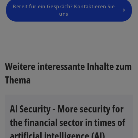
a
Bereit für ein Gespräch? Kontaktieren Sie
n
uns
e
w
t
a
b
Weitere interessante Inhalte zum
Thema
AI Security - More security for
the financial sector in times of
artificial intelligence (AI)