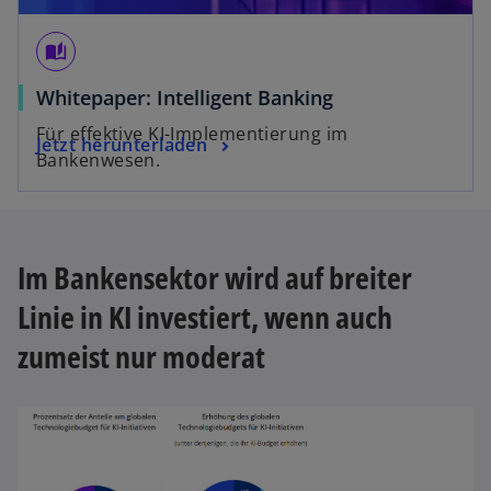
auto_stories
o
Whitepaper: Intelligent Banking
p
Für effektive KI-Implementierung im
o
Jetzt herunterladen
e
Bankenwesen.
p
n
e
s
n
i
s
n
Im Bankensektor wird auf breiter
i
a
n
n
Linie in KI investiert, wenn auch
a
e
zumeist nur moderat
n
w
e
t
w
a
t
b
a
b