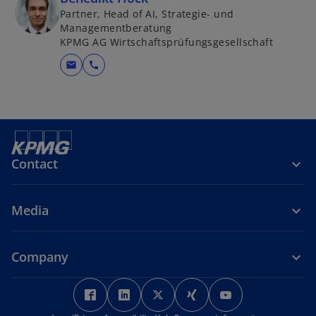
Partner, Head of AI, Strategie- und
Managementberatung
KPMG AG Wirtschaftsprüfungsgesellschaft
mail
call
Contact
Media
Company
o
o
o
o
o
p
p
p
p
p