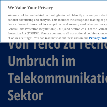
We Value Your Privacy
We use ‘cookies’ and related technologies to help identify you and your devi
menu
conduct advertising and analysis. This includes the storage and reading of p
device. Some of these cookies are optional and are only used when you’ve agre
General Data Protection Regulation (GDPR) and Section 25 (1) of the Germa
Protection Act (TDDDG). You can consent to all our optional cookies at onc
Von Telco zu Tech
“Cookies Settings”. You can read more about these uses in our
Privacy Stat
Umbruch im
Telekommunikati
Sektor