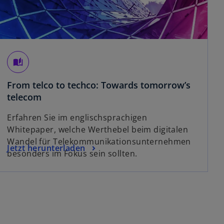
auto_stories
From telco to techco: Towards tomorrow’s
o
telecom
p
Erfahren Sie im englischsprachigen
e
Whitepaper, welche Werthebel beim digitalen
n
Wandel für Telekommunikationsunternehmen
s
o
Jetzt herunterladen
besonders im Fokus sein sollten.
i
p
n
e
a
n
n
s
e
i
w
n