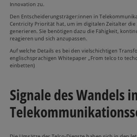
Innovation zu.
n
a
Den Entscheiderungsträger:innen in Telekommunik
n
Centricity Priorität hat, um im digitalen Zeitalter 
e
generieren. Sie benötigen dazu die Fähigkeit, konti
w
reagieren und sich anzupassen.
t
a
Auf welche Details es bei den vielschichtigen Tra
b
englischsprachigen Whitepaper „From telco to techc
einbetten)
Signale des Wandels i
Telekommunikationss
Die Umsätze der Telco-Dienste haben sich in den letzte