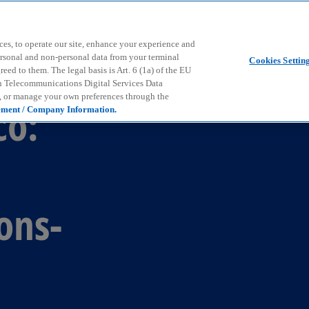
Skip to main content
ces, to operate our site, enhance your experience and
ersonal and non-personal data from your terminal
Cookies Settin
ed to them. The legal basis is Art. 6 (1a) of the EU
n Telecommunications Digital Services Data
e, or manage your own preferences through the
co:
ement / Company Information.
ons-