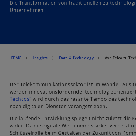
Die Transformation von traditionellen zu technolog
Unternehmen
KPMG
Insights
Data & Technology
Von Telco zu Te
Der Telekommunikationssektor ist im Wandel. Aus 
werden innovationsfördernde, technologieorientie
o
Techcos“
wird durch das rasante Tempo des technol
p
nach digitalen Diensten vorangetrieben.
e
Die laufende Entwicklung spiegelt nicht zuletzt di
n
wider. Da die digitale Welt immer stärker vernetzt
s
Schlüsselrolle beim Gestalten der Zukunft von K
i