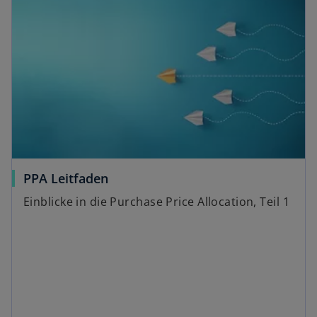
o
PPA Leitfaden
p
Einblicke in die Purchase Price Allocation, Teil 1
e
n
s
i
n
a
n