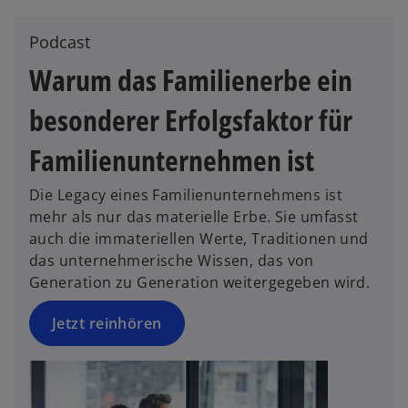
e
w
Podcast
t
Warum das Familienerbe ein
a
b
besonderer Erfolgsfaktor für
Familienunternehmen ist
o
p
Die Legacy eines Familienunternehmens ist
e
mehr als nur das materielle Erbe. Sie umfasst
n
auch die immateriellen Werte, Traditionen und
s
das unternehmerische Wissen, das von
i
Generation zu Generation weitergegeben wird.
n
a
Jetzt reinhören
n
e
w