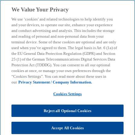
Skip to main content
We Value Your Privacy
menu
search
We use ‘cookies’ and related technologies to help identify you
and your devices, to operate our site, enhance your experience
Global Family Business
and conduct advertising and analysis. This includes the storage
and reading of personal and non-personal data from your
terminal device. Some of these cookies are optional and are only
Report 2024
used when you’ve agreed to them. The legal basis is Art. 6 (1a) of
the EU General Data Protection Regulation (GDPR) and Section
25 (1) of the German Telecommunications Digital Services Data
Warum das Familienerbe ein besonderer
Protection Act (TDDDG). You can consent to all our optional
Erfolgsfaktor für Familienunternehmen sein kann.
cookies at once, or manage your own preferences through the
“Cookies Settings”. You can read more about these uses in
our
Privacy Statement / Company Information.
KPMG
Insights
Business Performance & Resilience
Cookies Settings
Global Family Business Report 2024
Reject all Optional Cookies
Von Grundbesitz bis zu überlieferten Traditionen
und Werten: Das Erbe in Familienunternehmen ist
vielschichtig. Klar ist jedoch, dass die materiellen
Accept All Cookies