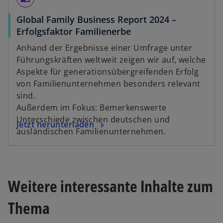
Global Family Business Report 2024 –
o
Erfolgsfaktor Familienerbe
p
Anhand der Ergebnisse einer Umfrage unter
e
Führungskräften weltweit zeigen wir auf, welche
n
Aspekte für generationsübergreifenden Erfolg
s
von Familienunternehmen besonders relevant
i
sind.
n
Außerdem im Fokus: Bemerkenswerte
a
Unterschiede zwischen deutschen und
o
Jetzt herunterladen
n
ausländischen Familienunternehmen.
p
e
e
w
n
t
s
a
Weitere interessante Inhalte zum
i
b
n
Thema
a
n