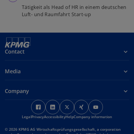
Tätigkeit als Head of HR in einem deutschen
Luft- und Raumfahrt Start-up
Contact
Media
Company
o
o
o
o
o
p
p
p
p
p
Legal
Privacy
Accessibility
e
e
Help
Company information
e
e
e
n
n
n
n
n
© 2026 KPMG AG Wirtschaftsprüfungsgesellschaft, a corporation
s
s
s
s
s