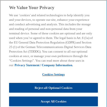
Skip to main content
We Value Your Privacy
menu
search
We use ‘cookies’ and related technologies to help identify you
and your devices, to operate our site, enhance your experience
and conduct advertising and analysis. This includes the storage
and reading of personal and non-personal data from your
terminal device. Some of these cookies are optional and are only
used when you’ve agreed to them. The legal basis is Art. 6 (1a) of
the EU General Data Protection Regulation (GDPR) and Section
25 (1) of the German Telecommunications Digital Services Data
Protection Act (TDDDG). You can consent to all our optional
cookies at once, or manage your own preferences through the
“Cookies Settings”. You can read more about these uses in
our
Privacy Statement / Company Information.
Cookies Settings
Reject all Optional Cookies
Simone Gratz
Accept All Cookies