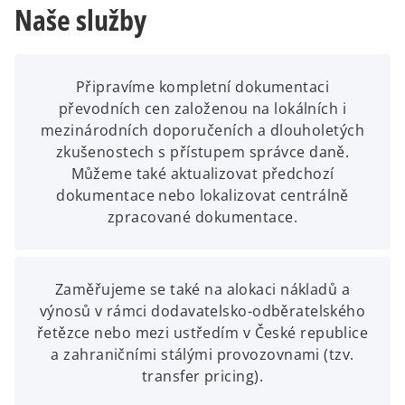
Naše služby
e
n
s
i
Připravíme kompletní dokumentaci
n
převodních cen založenou na lokálních i
a
mezinárodních doporučeních a dlouholetých
n
zkušenostech s přístupem správce daně.
e
Můžeme také aktualizovat předchozí
w
dokumentace nebo lokalizovat centrálně
t
zpracované dokumentace.
a
b
Zaměřujeme se také na alokaci nákladů a
výnosů v rámci dodavatelsko-odběratelského
řetězce nebo mezi ustředím v České republice
a zahraničními stálými provozovnami (tzv.
transfer pricing).