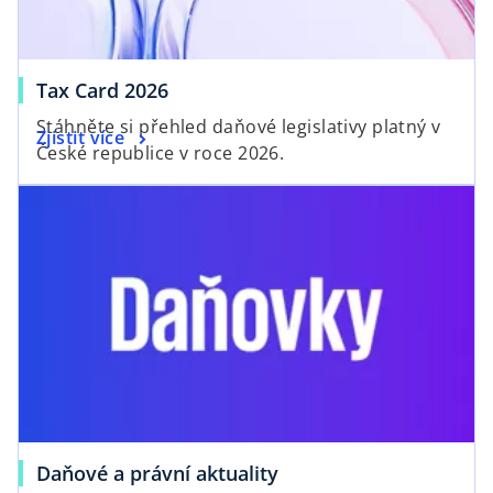
Tax Card 2026
Stáhněte si přehled daňové legislativy platný v
Zjistit více
České republice v roce 2026.
opens in a new tab
o
Daňové a právní aktuality