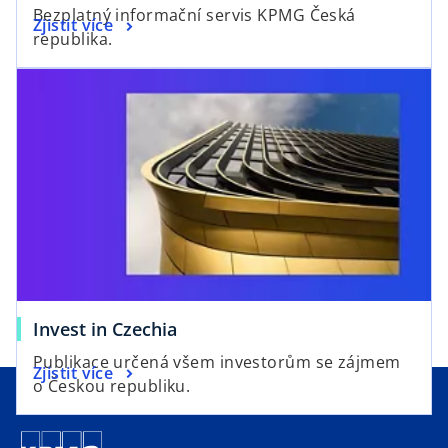
p
Bezplatný informační servis KPMG Česká
o
Zjistit více
e
republika.
p
n
e
s
n
i
s
n
i
a
n
n
a
e
n
w
e
t
w
a
t
b
a
Invest in Czechia
b
Publikace určená všem investorům se zájmem
Zjistit více
o Českou republiku.