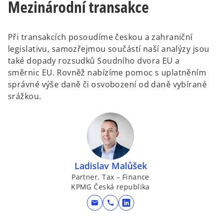
Mezinárodní transakce
Při transakcích posoudíme českou a zahraniční
legislativu, samozřejmou součástí naší analýzy jsou
také dopady rozsudků Soudního dvora EU a
směrnic EU. Rovněž nabízíme pomoc s uplatněním
správné výše daně či osvobození od daně vybírané
srážkou.
Ladislav Malůšek
Partner, Tax – Finance
KPMG Česká republika
mail
call
o
p