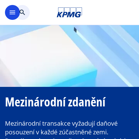
Přejít na hlavní obsah
menu
search
Mezinárodní zdanění
Mezinárodní transakce vyžadují daňové
posouzení v každé zúčastněné zemi.