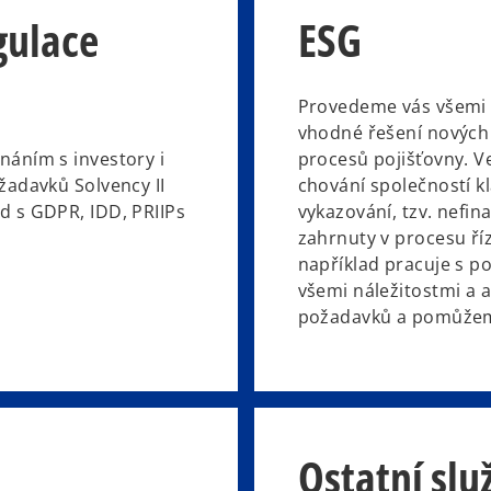
gulace
ESG
Provedeme vás všemi 
vhodné řešení novýc
náním s investory i
procesů pojišťovny. 
žadavků Solvency II
chování společností k
d s GDPR, IDD, PRIIPs
vykazování, tzv. nefi
zahrnuty v procesu říz
například pracuje s p
všemi náležitostmi a
požadavků a pomůžeme
Ostatní slu