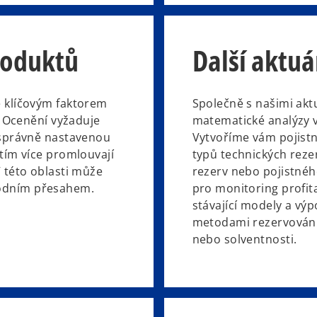
roduktů
Další aktuá
e klíčovým faktorem
Společně s našimi ak
. Ocenění vyžaduje
matematické analýzy v 
 správně nastavenou
Vytvoříme vám pojist
tím více promlouvají
typů technických reze
 této oblasti může
rezerv nebo pojistné
odním přesahem.
pro monitoring profit
stávající modely a vý
metodami rezervování
nebo solventnosti.