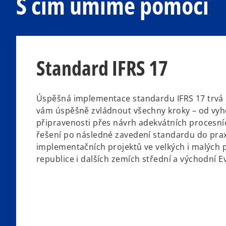
S čím umíme pomoci
Standard IFRS 17
Úspěšná implementace standardu IFRS 17 trvá 
vám úspěšně zvládnout všechny kroky – od vy
připravenosti přes návrh adekvátních procesníc
řešení po následné zavedení standardu do prax
implementačních projektů ve velkých i malých 
republice i dalších zemích střední a východní E