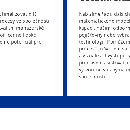
timalizovat dílčí
Nabízíme řadu dalších 
ocesy ve společnosti
matematického modelo
kvalitní manažerské
kapacit našimi odbor
oří cenné lidské
pojišťovny nebo vybra
deme potenciál pro
technologií. Pomůžeme
procesů, návrhem val
a vizualizací výstupů.
připraveni asistovat k
vytvoříme služby na m
společnosti.