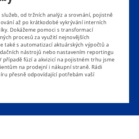
služeb, od tržních analýz a srovnání, pojistně
vání až po krátkodobé vykrývání interních
níky. Dokážeme pomoci s transformací
ných procesů za využití nejnovějších
 také s automatizací aktuárských výpočtů a
idačních nástrojů nebo nastavením reportingu
 V případě fúzí a akvizicí na pojistném trhu jsme
lientům na prodejní i nákupní straně. Rádi
íru přesně odpovídající potřebám vaší