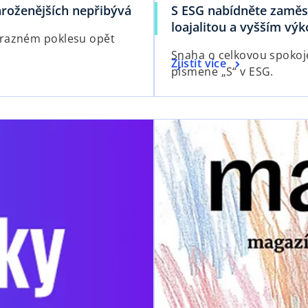
hroženějších nepřibývá
S ESG nabídněte zaměs
loajalitou a vyšším vý
ýrazném poklesu opět
Snaha o celkovou spokoje
Zjistit více
písmene „S“ v ESG.
opens in a new tab