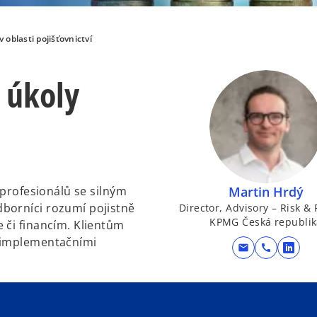
v oblasti pojišťovnictví
 úkoly
 profesionálů se silným
Martin Hrdý
borníci rozumí pojistně
Director, Advisory – Risk &
KPMG Česká republik
 či financím. Klientům
i implementačními
mail
call
o
p
e
n