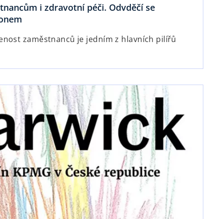
tnancům i zdravotní péči. Odvděčí se
konem
nost zaměstnanců je jedním z hlavních pilířů
opens in a new tab