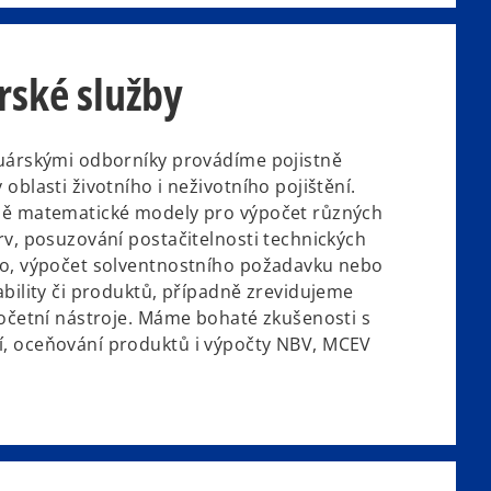
rské služby
tuárskými odborníky provádíme pojistně
oblasti životního i neživotního pojištění.
ně matematické modely pro výpočet různých
rv, posuzování postačitelnosti technických
ho, výpočet solventnostního požadavku nebo
ability či produktů, případně zrevidujeme
početní nástroje. Máme bohaté zkušenosti s
, oceňování produktů i výpočty NBV, MCEV