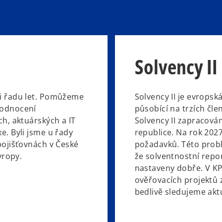
s
i
n
a
n
Solvency II
e
w
t
i řadu let. Pomůžeme
Solvency II je evropsk
a
hodnocení
působící na trzích čl
b
h, aktuárských a IT
Solvency II zapracován
e. Byli jsme u řady
republice. Na rok 2027
pojišťovnách v České
požadavků. Této proble
vropy.
že solventnostní repo
nastaveny dobře. V K
ověřovacích projektů 
bedlivě sledujeme aktu