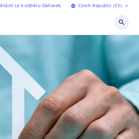
ihlásit se k odběru Daňovek
Czech Republic (CS)
language
expand_more
search