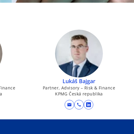
Lukáš Bajgar
 Finance
Partner, Advisory – Risk & Finance
a
KPMG Česká republika
mail
call
o
p
e
n