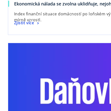
Ekonomická nálada se zvolna uklidňuje, nejo
Index finanční situace domácností po loňském v
mírně vzrostl.
Zjistit více