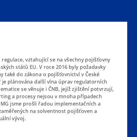
s
i
n
a
n
e
w
t
á regulace, vztahující se na všechny pojišťovny
a
enských států EU. V roce 2016 byly požadavky
b
y také do zákona o pojišťovnictví v České
 je plánována další vlna úprav regulatorních
matice se věnuje i ČNB, jejíž zjištění potvrzují,
rting a procesy nejsou v mnoha případech
PMG jsme prošli řadou implementačních a
zaměřených na solventnost pojišťoven a
ální vývoj.