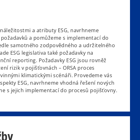
náležitostmi a atributy ESG, navrhneme
h požadavků a pomůžeme s implementací do
Vedle samotného zodpovědného a udržitelného
lade ESG legislativa také požadavky na
nanční reporting. Požadavky ESG jsou rovněž
ení rizik v pojišťovnách – ORSA proces
ovinnými klimatickými scénáři. Provedeme vás
 aspekty ESG, navrhneme vhodná řešení nových
 s jejich implementací do procesů pojišťovny.
žby