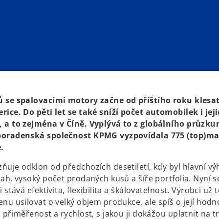
 se spalovacími motory začne od příštího roku klesat
rice. Do pěti let se také sníží počet automobilek i jej
 a to zejména v Číně. Vyplývá to z globálního průzk
poradenská společnost KPMG vyzpovídala 775 (top)ma
.
ňuje odklon od předchozích desetiletí, kdy byl hlavní v
ah, vysoký počet prodaných kusů a šíře portfolia. Nyní s
i stává efektivita, flexibilita a škálovatelnost. Výrobci už
nu usilovat o velký objem produkce, ale spíš o její hodn
 přiměřenost a rychlost, s jakou ji dokážou uplatnit na t