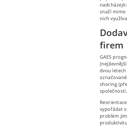
nadcházející
snaží mimo j
nich využíva
Dodav
firem
GAES prognó
(nej)levnějš
dvou letech
označované 
shoring (pře
společností.
Reorientace
vypořádat se
problém jim
produktivit