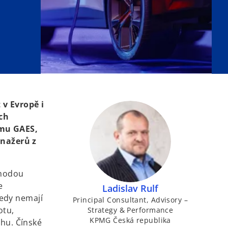
 v Evropě i
ich
umu GAES,
nažerů z
ýhodou
e
Ladislav Rulf
 tedy nemají
Principal Consultant, Advisory –
otu,
Strategy & Performance
KPMG Česká republika
rhu. Čínské