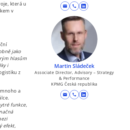
oje, která u
mail
call
o
rkem v
p
e
n
s
i
iční
n
dobně jako
a
terým hlasům
n
ky i
Martin Sládeček
e
gistiku z
Associate Director, Advisory – Strategy
& Performance
w
KPMG Česká republika
t
i mnoho a
a
mail
call
o
lce.
b
p
ytré funkce,
e
značná
n
mezi
s
 efekt,