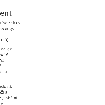
cent
tího roku v
rocenty.
e
ionů).
na její
rodal
hli
l
k na
slostí,
ěží a
e globální
 v