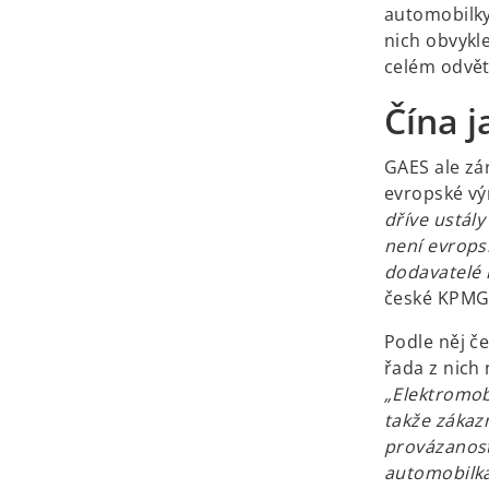
automobilky
nich obvykl
celém odvět
Čína 
GAES ale zá
evropské v
dříve ustál
není evropsk
dodavatelé i
české KPMG 
Podle něj č
řada z nich 
„Elektromobi
takže zákazn
provázanost
automobilka