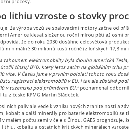
ozní procesy.
o lithiu vzroste o stovky pro
je, že výroba vozů se spalovacími motory začne od příš
verní Americe klesat složenou roční mírou pěti až osmi p
dpovídá, že do roku 2030 dosáhne celosvětová produkc
lů minimálně 30 milionů kusů ročně (z loňských 17,3 mil
 tahounem elektromobility byla dlouho americká Tesla, 
aútočil čínský BYD, který letos zatím na globálním trhu p
lů více. V Česku jsme v prvním pololetí tohoto roku dosá
ůstu registrací elektromobilů v EU, i tak ale zůstává podí
ilů v tuzemsku pod průměrem EU,“
poznamenal odborní
litu z české KPMG Martin Sládeček.
silních paliv ale vede k vzniku nových zranitelností a závi
m, kobalt a další minerály pro baterie elektromobilů se t
í v malém počtu zemí v čele s Čínou. GAES prognózuje, ž
lithiu, kobaltu a ostatních kritických minerálech vzroste