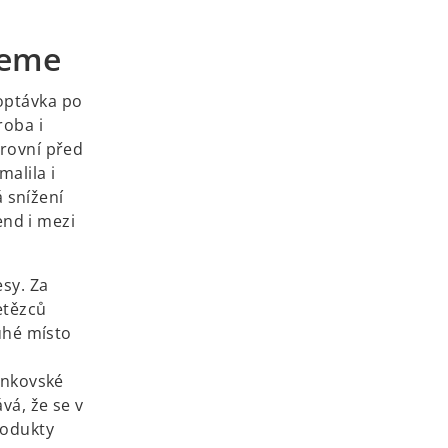
i
n
neme
a
n
poptávka po
e
roba i
w
úrovní před
t
malila i
a
 snížení
b
nd i mezi
esy. Za
etězců
ruhé místo
venkovské
vá, že se v
rodukty