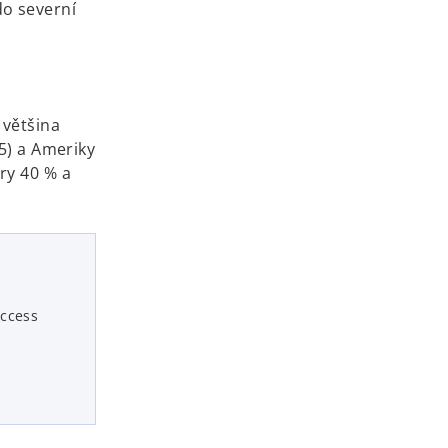
do severní
 většina
5) a Ameriky
ry 40 % a
uccess