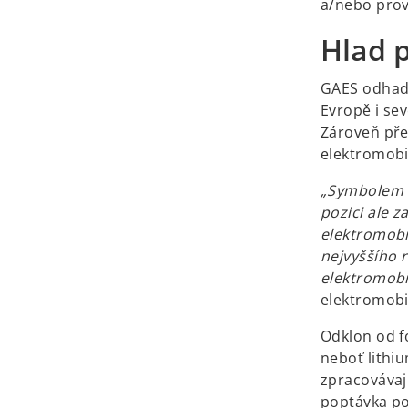
a/nebo prov
Hlad p
GAES odhadu
Evropě i se
Zároveň pře
elektromobi
„Symbolem a
pozici ale z
elektromobi
nejvyššího r
elektromob
elektromobi
Odklon od fo
neboť lithiu
zpracovávaj
poptávka po 