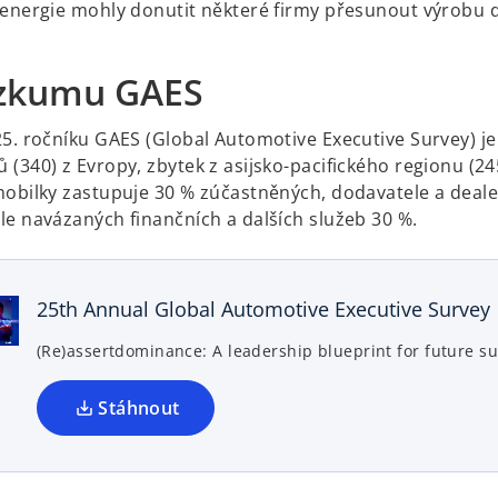
 energie mohly donutit některé firmy přesunout výrobu 
zkumu GAES
25. ročníku GAES (Global Automotive Executive Survey) je
(340) z Evropy, zbytek z asijsko-pacifického regionu (24
mobilky zastupuje 30 % zúčastněných, dodavatele a deale
le navázaných finančních a dalších služeb 30 %.
o
p
e
n
25th Annual Global Automotive Executive Survey
s
(Re)assertdominance: A leadership blueprint for future s
i
n
a
Stáhnout
n
e
w