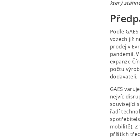
který stáhne
Předp
Podle GAES 
vozech již 
prodej v Ev
pandemií. V 
expanze Čín
počtu výrob
dodavateli. 
GAES varuje
nejvíc disr
související 
řadí technol
spotřebitels
mobilitě). Z
příštích tře