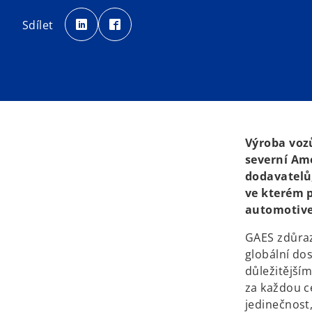
o
o
p
p
Sdílet
e
e
n
n
s
s
i
i
n
n
a
a
n
n
e
e
w
w
t
t
a
a
b
b
Výroba vozů
severní Ame
dodavatelů,
ve kterém 
automotive
GAES zdůraz
globální dos
důležitějším
za každou ce
jedinečnost,