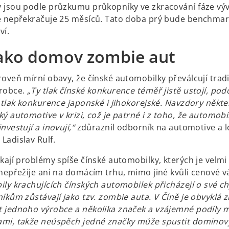
 jsou podle průzkumu průkopníky ve zkracování fáze výv
e nepřekračuje 25 měsíců. Tato doba prý bude benchma
ví.
jako domov zombie aut
roveň mírní obavy, že čínské automobilky převálcují trad
ýrobce.
„Ty tlak čínské konkurence téměř jistě ustojí, po
y tlak konkurence japonské i jihokorejské. Navzdory něk
ý automotive v krizi, což je patrné i z toho, že automobil
nvestují a inovují,“
zdůraznil odborník na automotive a lo
Ladislav Rulf.
ekají problémy spíše čínské automobilky, kterých je velm
nepřežije ani na domácím trhu, mimo jiné kvůli cenové vá
ly krachujících čínských automobilek přicházejí o své ch
íkům zůstávají jako tzv. zombie auta. V Číně je obvyklá 
 jednoho výrobce a několika značek a vzájemné podíly 
mi, takže neúspěch jedné značky může spustit dominový