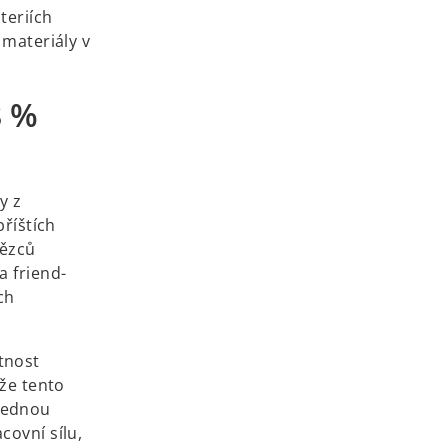
teriích
 materiály v
8 %
y z
příštích
tězců
a friend-
ch
tnost
 že tento
vednou
covní sílu,