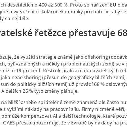
ch desetiletích o 400 až 600 %. Proto se nařízení EU o ba
iné o vytvoření cirkulární ekonomiky pro baterie, aby se
ly co nejdéle.
atelské řetězce přestavuje 6
zuje, že využití strategie známé jako offshoring (dodávk
ích, byť vzdálených a někdy i problematických zemí) se v 
 sníží o 19 procent. Restrukturalizace dodavatelských ře
jako near-shoring (přesun do geograficky bližších zemí) 
sun do politicky bližších zemí) už provádí 68 % oslovený
 A dalších 25 % tyto změny plánuje.
 na bližší a/nebo spřátelené země znamená ale často nu
 s vyššími náklady na pracovní sílu. Firmy nicméně věří,
 pomůže kompenzovat AI a další technologie, které poz
u. GAES přesto upozorňuje, že v Evropě by náklady na pra