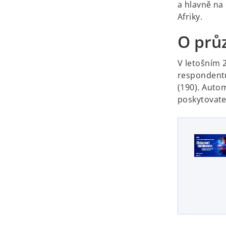
a hlavně na
Afriky.
O prů
V letošním 
respondentů 
(190). Auto
poskytovate