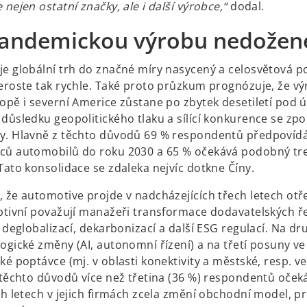
 nejen ostatní značky, ale i další výrobce,“
dodal.
andemickou výrobu nedože
je globální trh do značné míry nasycený a celosvětová 
neroste tak rychle. Také proto průzkum prognózuje, že vý
ropě i severní Americe zůstane po zbytek desetiletí pod 
důsledku geopolitického tlaku a sílící konkurence se zpo
y. Hlavně z těchto důvodů 69 % respondentů předpovídá
ců automobilů do roku 2030 a 65 % očekává podobný tre
Tato konsolidace se zdaleka nejvíc dotkne Číny.
, že automotive projde v nadcházejících třech letech otř
uptivní považují manažeři transformace dodavatelských ř
s deglobalizací, dekarbonizací a další ESG regulací. Na d
ogické změny (AI, autonomní řízení) a na třetí posuny ve
ké poptávce (mj. v oblasti konektivity a městské, resp. 
 těchto důvodů více než třetina (36 %) respondentů očeká
ch letech v jejich firmách zcela změní obchodní model, p