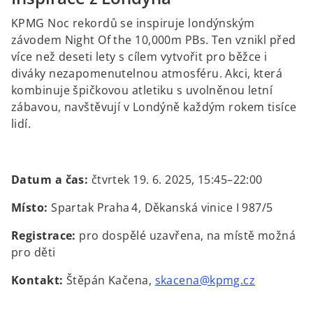
KPMG Noc rekordů se inspiruje londýnským
závodem Night Of the 10,000m PBs. Ten vznikl před
více než deseti lety s cílem vytvořit pro běžce i
diváky nezapomenutelnou atmosféru. Akci, která
kombinuje špičkovou atletiku s uvolněnou letní
zábavou, navštěvují v Londýně každým rokem tisíce
lidí.
Datum a čas:
čtvrtek 19. 6. 2025, 15:45–22:00
Místo:
Spartak Praha 4, Děkanská vinice I 987/5
Registrace:
pro dospělé uzavřena, na místě možná
pro děti
Kontakt:
Štěpán Kačena,
skacena@kpmg.cz