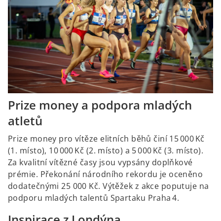
Prize money a podpora mladých
atletů
Prize money pro vítěze elitních běhů činí 15 000 Kč
(1. místo), 10 000 Kč (2. místo) a 5 000 Kč (3. místo).
Za kvalitní vítězné časy jsou vypsány doplňkové
prémie. Překonání národního rekordu je oceněno
dodatečnými 25 000 Kč. Výtěžek z akce poputuje na
podporu mladých talentů Spartaku Praha 4.
Inspirace z Londýna