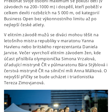
Překonat svoje osobní maximum se pokusí děti (v
závodech na 200–1000 m) i dospělí, kteří poběží v
celkem devíti rozbězích na 5 000 m, od kategorií
Business Open bez výkonnostního limitu až po
nejlepší české atlety.
V elitním závodě mužů se diváci mohou těšit na
letošního mistra republiky v maratonu Yanna
Havlenu nebo britského reprezentanta Daniela
Jarvise. Večer vyvrcholí elitním závodem žen, kde
účast přislíbila olympionička Simona Vrzalová,
úřadující mistryně ČR v půlmaratonu Bára Stýblová i
čerstvá mistryně ČR na silniční míli Anna Málková. O
nejvyšší příčky se bude ucházet i triatlonistka
Tereza Zimovjanová.