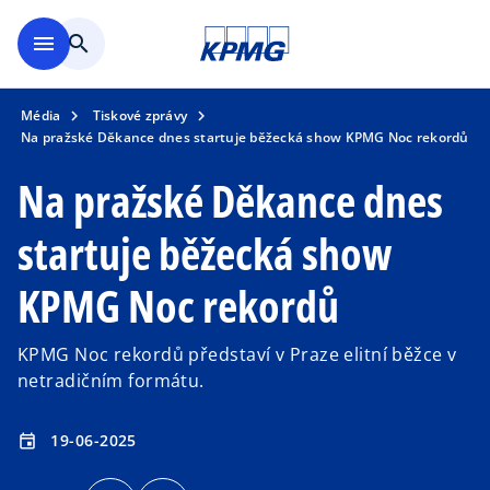
Přejít na hlavní obsah
menu
search
Média
Tiskové zprávy
Na pražské Děkance dnes startuje běžecká show KPMG Noc rekordů
Na pražské Děkance dnes
startuje běžecká show
KPMG Noc rekordů
KPMG Noc rekordů představí v Praze elitní běžce v
netradičním formátu.
19-06-2025
event
o
o