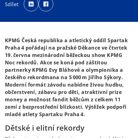
p
p
Sdílet
e
e
n
n
s
s
i
i
n
n
a
a
n
n
e
e
w
w
t
t
KPMG Česká republika a atletický oddíl Spartak
a
a
b
b
Praha 4 pořádají na pražské Děkance ve čtvrtek
19. června mezinárodní běžeckou show KPMG
Noc rekordů. Akce se koná pod záštitou
partnerky KPMG Evy Bláhové a olympionika a
českého rekordmana na 5 000 m Jiřího Sýkory.
Moderní formát závodu nabídne živou hudbu,
občerstvení, zábavu pro děti, atraktivní prize
money a možnost fandit běžcům z celkem 11
zemí z bezprostřední blízkosti. Výtěžek podpoří
mladé atlety Spartaku Praha 4.
Dětské i elitní rekordy