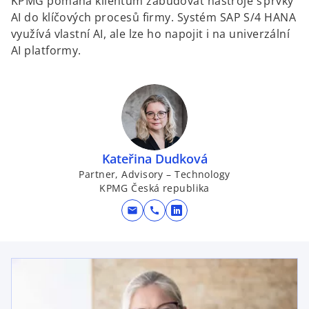
KPMG pomáhá klientům zabudovat nástroje s prvky
AI do klíčových procesů firmy. Systém SAP S/4 HANA
využívá vlastní AI, ale lze ho napojit i na univerzální
AI platformy.
Kateřina Dudková
Partner, Advisory – Technology
KPMG Česká republika
mail
call
o
p
e
n
s
i