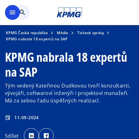
Přejít na hlavní obsah
menu
search
KPMG Česká republika
Média
Tiskové zprávy
KPMG nabrala 18 expertů na SAP
KPMG nabrala 18 expertů
na SAP
Tým vedený Kateřinou Dudkovou tvoří konzultanti,
vývojáři, softwaroví inženýři i projektoví manažeři.
Má za sebou řadu úspěšných realizací.
11-09-2024
event
o
o
p
p
Sdílet
e
e