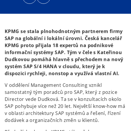
n
n
s
s
i
i
n
n
a
a
n
n
e
e
w
w
t
t
KPMG se stala plnohodnotným partnerem firmy
a
a
b
b
SAP na globální i lokální úrovni. Česká kancelář
KPMG proto přijala 18 expertů na podnikové
informační systémy SAP. Tým v čele s Kateřinou
Dudkovou pomáhá hlavně s přechodem na nový
systém SAP S/4 HANA v cloudu, který je k
dispozici rychleji, nonstop a využívá vlastní AI.
V oddělení Management Consulting vznikl
samostatný tým poradců pro SAP, který z pozice
Director vede Dudková. Ta se v konzultacích okolo
SAP pohybuje více než 20 let. Největší know-how má
v oblasti architektury SAP systémů a řešení, řízení
dodávek a organizačních změn u klientů.