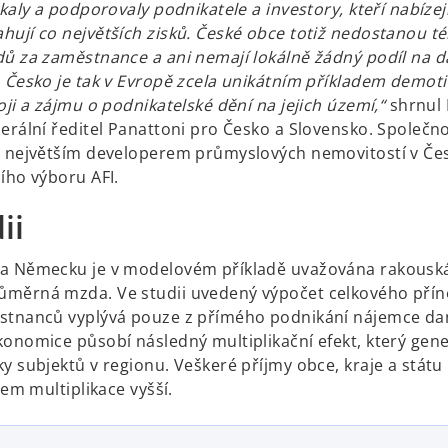
ákaly a podporovaly podnikatele a investory, kteří nabízej
hují co největších zisků. České obce totiž nedostanou 
dů za zaměstnance a ani nemají lokálně žádný podíl na da
. Česko je tak v Evropě zcela unikátním příkladem demoti
oji a zájmu o podnikatelské dění na jejich území,“
shrnul 
nerální ředitel Panattoni pro Česko a Slovensko. Společn
e největším developerem průmyslových nemovitostí v Če
cího výboru AFI.
ii
a Německu je v modelovém příkladě uvažována rakouská
měrná mzda. Ve studii uvedený výpočet celkového pří
stnanců vyplývá pouze z přímého podnikání nájemce d
konomice působí následný multiplikační efekt, který gene
y subjektů v regionu. Veškeré příjmy obce, kraje a státu 
ivem multiplikace vyšší.
o
p
e