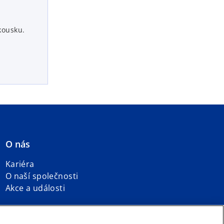
kousku.
O nás
Kariéra
O naší společnosti
Akce a události