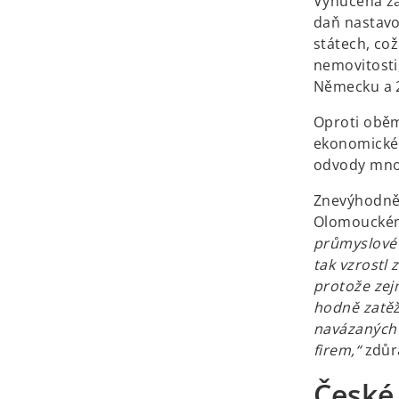
Vynucená zá
daň nastavo
státech, co
nemovitosti
Německu a 2
Oproti oběm
ekonomické
odvody mnoh
Znevýhodnění
Olomouckém
průmyslové 
tak vzrostl 
protože zej
hodně zatěžu
navázaných 
firem,“
zdůra
České