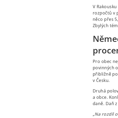
V Rakousku 
rozpočtů v 
něco přes 5,
Zbylých tém
Němec
proce
Pro obec ne
povinných o
přibližně po
v Česku.
Druhá polov
a obce. Kon
daně. Daň z
„Na rozdíl 