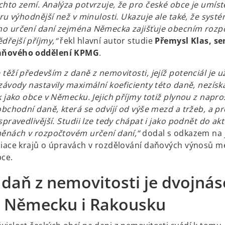
chto zemí. Analýza potvrzuje, že pro české obce je umíst
tru výhodnější než v minulosti. Ukazuje ale také, že syst
o určení daní zejména Německa zajišťuje obecním roz
řejší příjmy,“
řekl hlavní autor studie
Přemysl Klas, se
aňového oddělení KPMG
.
těží především z daně z nemovitosti, jejíž potenciál je u
závody nastavily maximální koeficienty této daně, nezíska
k jako obce v Německu. Jejich příjmy totiž plynou z napro
obchodní daně, která se odvíjí od výše mezd a tržeb, a pr
spravedlivější. Studii lze tedy chápat i jako podnět do ak
měnách v rozpočtovém určení daní,“
dodal s odkazem na 
ciace krajů o úpravách v rozdělování daňových výnosů me
bce.
 daň z nemovitosti je dvojná
i Německu i Rakousku