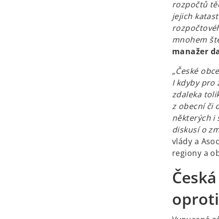
rozpočtů tě
jejich katas
rozpočtovéh
mnohem štěd
manažer d
„České obce 
I kdyby pro 
zdaleka toli
z obecní či 
některých i 
diskusí o z
vlády a Aso
regiony a o
Česká
oprot