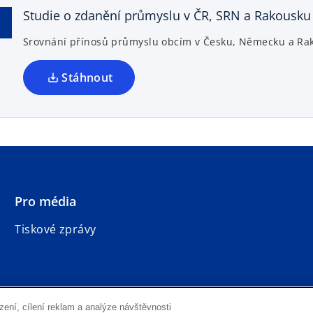
n
Studie o zdanění průmyslu v ČR, SRN a Rakousku
s
Srovnání přínosů průmyslu obcím v Česku, Německu a Ra
i
n
a
Stáhnout
n
e
w
t
a
b
Pro média
Tiskové zprávy
o
o
o
o
zení, cílení reklam a analýze návštěvnosti
p
p
p
p