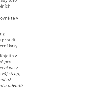
 aby tuto
olních
z
ovně té v
t z
 proudí
ecní kasy.
Kojetín v
ně pro
ecní kasy
svůj strop,
ení už
aní a odvodů