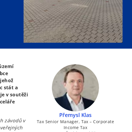
 území
obce
 jehož
c stát a
je v soutěži
celáře
Přemysl Klas
ch závodů v
Tax Senior Manager, Tax – Corporate
veřejných
Income Tax