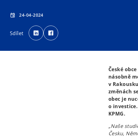
24-04-2024
event
o
o
p
p
Sdílet
e
e
n
n
s
s
i
i
n
n
a
a
n
n
e
e
w
w
t
t
České obce
a
a
b
b
násobně mén
v Rakousku
změnách se 
obec je nuc
o investice
KPMG.
„Naše studi
Česku, Něme