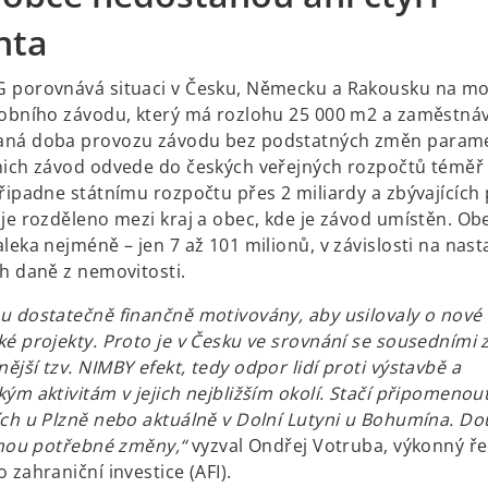
nta
G porovnává situaci v Česku, Německu a Rakousku na m
robního závodu, který má rozlohu 25 000 m2 a zaměstnává
aná doba provozu závodu bez podstatných změn parame
nich závod odvede do českých veřejných rozpočtů téměř 
řipadne státnímu rozpočtu přes 2 miliardy a zbývajících 
je rozděleno mezi kraj a obec, kde je závod umístěn. Obe
leka nejméně – jen 7 až 101 milionů, v závislosti na nas
ch daně z nemovitosti.
u dostatečně finančně motivovány, aby usilovaly o nové 
ké projekty. Proto je v Česku ve srovnání se sousedními
jší tzv. NIMBY efekt, tedy odpor lidí proti výstavbě a
ým aktivitám v jejich nejbližším okolí. Stačí připomenout
ích u Plzně nebo aktuálně v Dolní Lutyni u Bohumína. Do
ijmou potřebné změny,“
vyzval Ondřej Votruba, výkonný ře
 zahraniční investice (AFI).