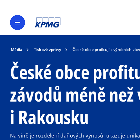
menu
Média
Tiskové zprávy
České obce profitují z výrobních z
České obce profitu
závodů méně než
i Rakousku
Na vině je rozdělení daňových výnosů, ukazuje unik