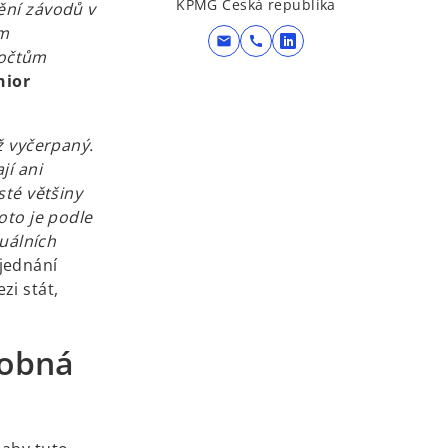
KPMG Česká republika
ění závodů v
ém
mail
call
o
počtům
p
nior
e
n
ž vyčerpaný.
s
jí ani
i
sté většiny
n
oto je podle
a
tuálních
n
jednání
e
zi stát,
w
t
a
sobná
b