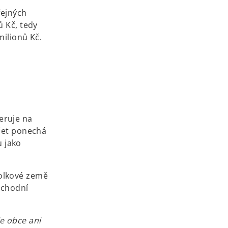
řejných
ů Kč, tedy
milionů Kč.
eruje na
očet ponechá
u jako
polkové země
bchodní
e obce ani