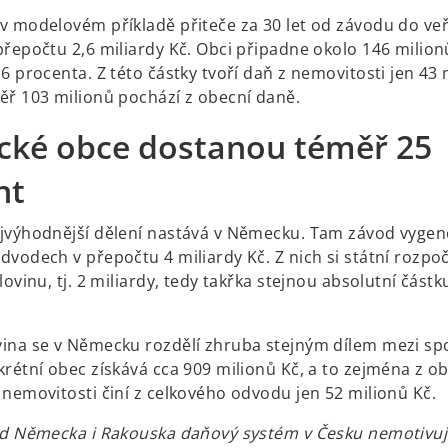
v modelovém příkladě přiteče za 30 let od závodu do ve
přepočtu 2,6 miliardy Kč. Obci připadne okolo 146 milion
6 procenta. Z této částky tvoří daň z nemovitosti jen 43 
ěř 103 milionů pochází z obecní daně.
ké obce dostanou téměř 25
nt
jvýhodnější dělení nastává v Německu. Tam závod vygen
dvodech v přepočtu 4 miliardy Kč. Z nich si státní rozp
lovinu, tj. 2 miliardy, tedy takřka stejnou absolutní částk
ina se v Německu rozdělí zhruba stejným dílem mezi s
krétní obec získává cca 909 milionů Kč, a to zejména z o
 nemovitosti činí z celkového odvodu jen 52 milionů Kč.
od Německa i Rakouska daňový systém v Česku nemotivuj