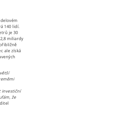
odelovém
 140 lidí.
trů je 30
2,8 miliardy
přibližně
c ale získá
tavených
větší
 zeměmi
 investiční
ufám, že
ditel