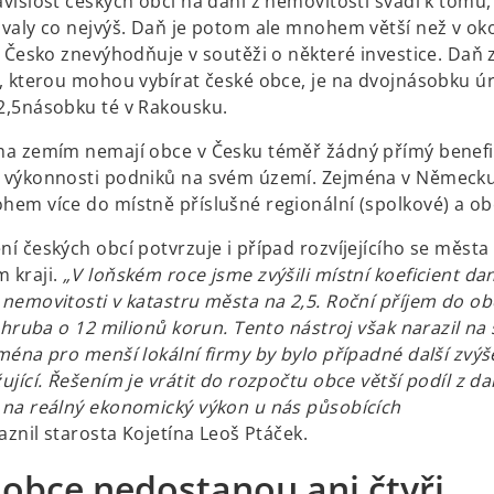
vislost českých obcí na dani z nemovitosti svádí k tomu,
valy co nejvýš. Daň je potom ale mnohem větší než v ok
ž Česko znevýhodňuje v soutěži o některé investice. Daň 
, kterou mohou vybírat české obce, je na dvojnásobku úr
,5násobku té v Rakousku.
a zemím nemají obce v Česku téměř žádný přímý benefi
 výkonnosti podniků na svém území. Zejména v Německu
em více do místně příslušné regionální (spolkové) a ob
 českých obcí potvrzuje i případ rozvíjejícího se města 
 kraji.
„V loňském roce jsme zvýšili místní koeficient da
nemovitosti v katastru města na 2,5. Roční příjem do ob
zhruba o 12 milionů korun. Tento nástroj však narazil na 
ména pro menší lokální firmy by bylo případné další zvýš
jící. Řešením je vrátit do rozpočtu obce větší podíl z d
na reálný ekonomický výkon u nás působících
znil starosta Kojetína Leoš Ptáček.
 obce nedostanou ani čtyři