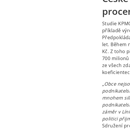
proce
Studie KPM
příkladě vý
Předpoklád
let. Během 
Kč. Z toho p
700 milionů 
ze všech zda
koeficiente
„Obce nejso
podnikatels
mnohem silně
podnikatelsk
záměr v Lín
politici př
Sdružení pro