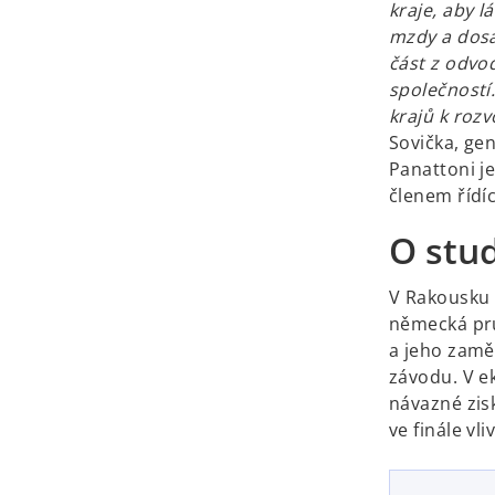
kraje, aby l
mzdy a dosa
část z odvo
společností
krajů k rozv
Sovička, ge
Panattoni j
členem řídí
O stud
V Rakousku 
německá prů
a jeho zamě
závodu. V e
návazné zisk
ve finále vl