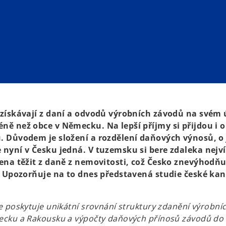
 získávají z daní a odvodů výrobních závodů na svém
ě než obce v Německu. Na lepší příjmy si přijdou i 
. Důvodem je složení a rozdělení daňových výnosů, o
nyní v Česku jedná. V tuzemsku si bere zdaleka nejví
ena těžit z daně z nemovitosti, což Česko znevýhodňu
. Upozorňuje na to dnes představená studie české kan
e poskytuje unikátní srovnání struktury zdanění výrobní
cku a Rakousku a výpočty daňových přínosů závodů do 