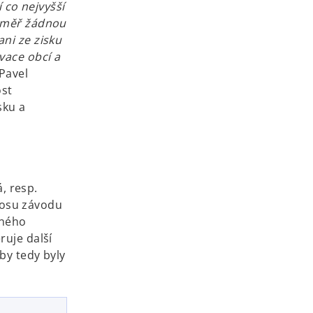
í co nejvyšší
téměř žádnou
ni ze zisku
vace obcí a
Pavel
ost
sku a
, resp.
nosu závodu
aného
ruje další
by tedy byly