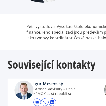
Petr vystudoval Vysokou školu ekonomicko
finance. Jeho specializací jsou především 
jako týmový koordinátor České basketbalo
Související kontakty
Igor Mesenský
Partner, Advisory – Deals
KPMG Česká republika
mail
call
opens in a new tab