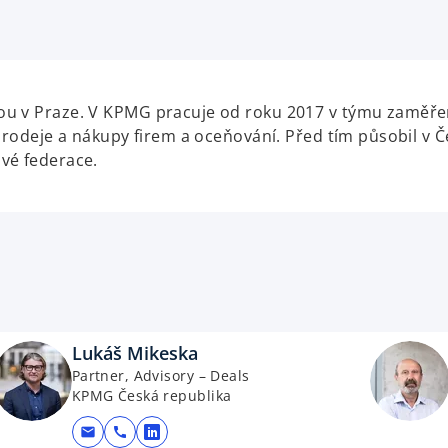
p
e
n
s
i
u v Praze. V KPMG pracuje od roku 2017 v týmu zaměřen
n
prodeje a nákupy firem a oceňování. Před tím působil v Č
a
vé federace.
n
e
w
t
a
b
Lukáš Mikeska
Partner, Advisory – Deals
KPMG Česká republika
mail
call
opens in a new tab