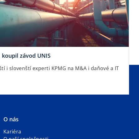
koupil závod UNIS
ští i slovenští experti KPMG na M&A i daňové a IT
O nás
Kariéra
O naší společnosti