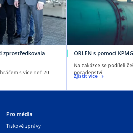
od zprostředkovala
ORLEN s pomocí KPMG 
Na zakázce se podíleli če
m hráčem s více než 20
poradenství.
Zjistit více
.
Pro média
Tiskové zprávy