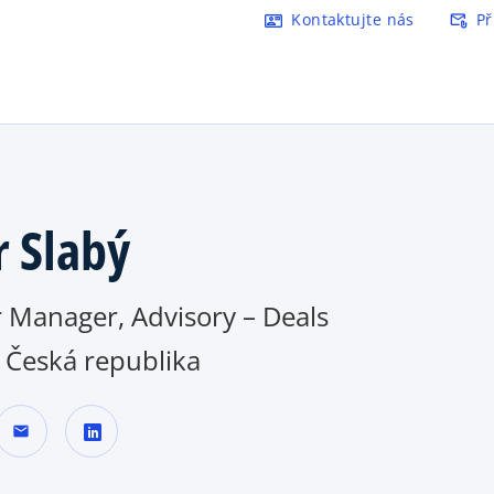
Přejít na hlavní obsah
Kontaktujte nás
Př
contact_mail
attach_email
o
p
e
n
s
i
n
a
r Slabý
n
e
w
 Manager, Advisory – Deals
t
a
Česká republika
b
mail
o