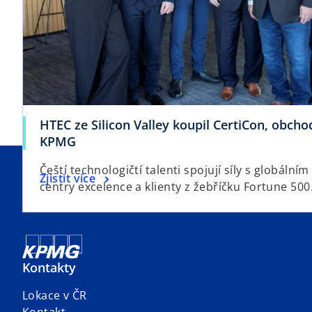
HTEC ze Silicon Valley koupil CertiCon, obch
KPMG
Čeští technologičtí talenti spojují síly s globální
Zjistit více
centry excelence a klienty z žebříčku Fortune 500
Kontakty
Lokace v ČR
Kontakt