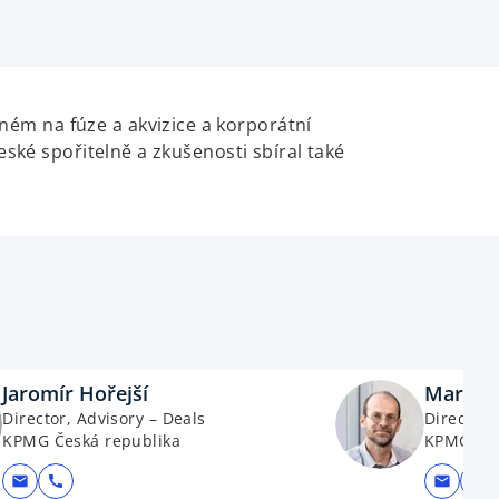
ém na fúze a akvizice a korporátní
eské spořitelně a zkušenosti sbíral také
Jaromír Hořejší
Martin
Director, Advisory – Deals
Director,
KPMG Česká republika
KPMG Čes
mail
call
mail
call