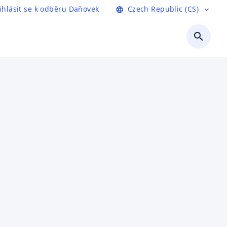
ihlásit se k odběru Daňovek
Czech Republic (CS)
language
expand_more
search