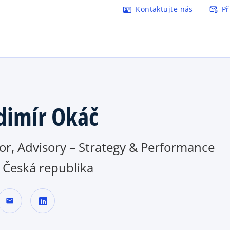
Přejít na hlavní obsah
Kontaktujte nás
Př
contact_mail
attach_email
o
p
e
n
s
i
n
a
dimír Okáč
n
e
w
or, Advisory – Strategy & Performance
t
a
Česká republika
b
mail
o