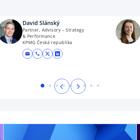
David Slánský
Partner, Advisory – Strategy
& Performance
KPMG Česká republika
mail
call
opens in a new tab
opens in a new tab