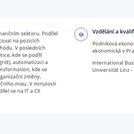
p
e
n
s
Vzdělání a kvali
i
inančním sektoru. Podílel
n
coval na pozicích
Podniková ekono
a
hodu. V posledních
ekonomická v Praz
n
tice, kde se podílí
e
grid), automatizaci a
International Bus
w
ansformation, kde se
Universität Linz 
t
organizační změny,
a
učního mixu. V minulosti
b
lel se na IT a CX