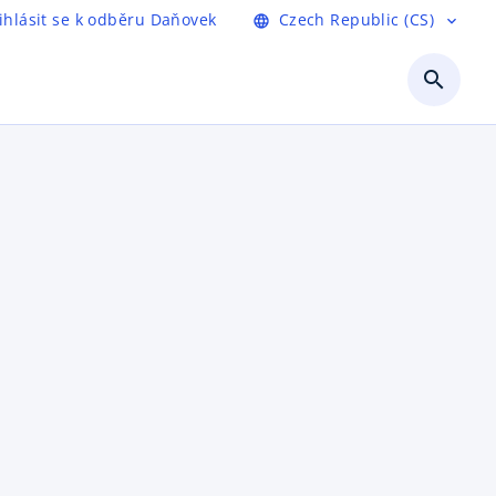
ihlásit se k odběru Daňovek
Czech Republic (CS)
language
expand_more
search