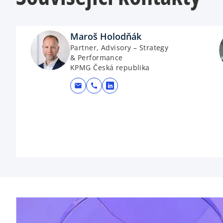
Maroš Holodňák
Partner, Advisory – Strategy
& Performance
KPMG Česká republika
mail
call
opens in a new tab