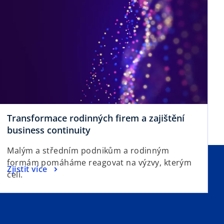
Transformace rodinných firem a zajištění
business continuity
Malým a středním podnikům a rodinným
formám pomáháme reagovat na výzvy, kterým
Zjistit více
čelí.