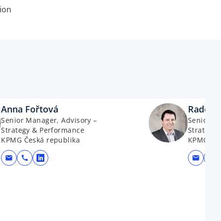
ion
Anna Fořtová
Radek 
Senior Manager, Advisory –
Senior M
Strategy & Performance
Strategy
KPMG Česká republika
KPMG Čes
mail
call
mail
call
opens in a new tab