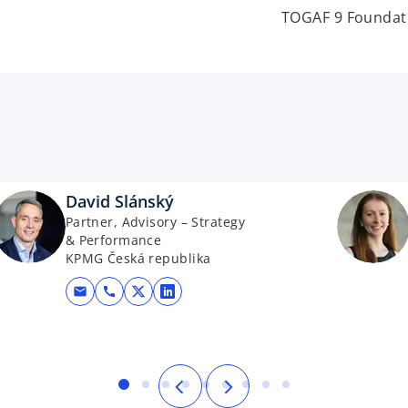
TOGAF 9 Foundat
David Slánský
Partner, Advisory – Strategy
& Performance
KPMG Česká republika
mail
call
opens in a new tab
opens in a new tab