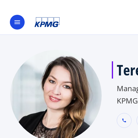
menu
Ter
Manag
KPMG 
call