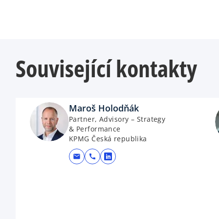
Související kontakty
Maroš Holodňák
Partner, Advisory – Strategy
& Performance
KPMG Česká republika
mail
call
opens in a new tab