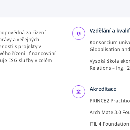
p
e
n
s
Vzdělání a kvali
i
odpovědná za řízení
n
správy a veřejných
Konsorcium univer
a
enosti s projekty v
Globalisation and
n
ového řízení i financování
e
uje ESG služby
v celém
Vysoká škola eko
w
Relations – Ing., 
t
a
b
Akreditace
PRINCE2 Practiti
ArchiMate 3.0 Fo
ITIL 4 Foundation