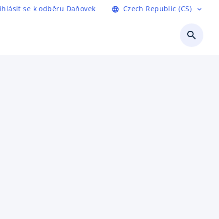
ihlásit se k odběru Daňovek
Czech Republic (CS)
language
expand_more
search