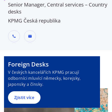
Senior Manager, Central services – Country
desks
KPMG Česká republika
call
mail
Foreign Desks
V českých kancelářích KPMG pracují
odborníci mluvící německy, korejsky,
japonsky a čínsky.
Zjistit více