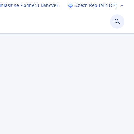
ihlásit se k odběru Daňovek
Czech Republic (CS)
language
expand_more
search