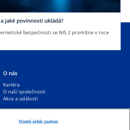
a jaké povinnosti ukládá?
ernetické bezpečnosti se NIS 2 promítne v roce
O nás
Kariéra
O naší společnosti
Akce a události
Vlastní výběr cookies
o
al Hotline
Slovník pojmů
Přístupnost
Nápověda