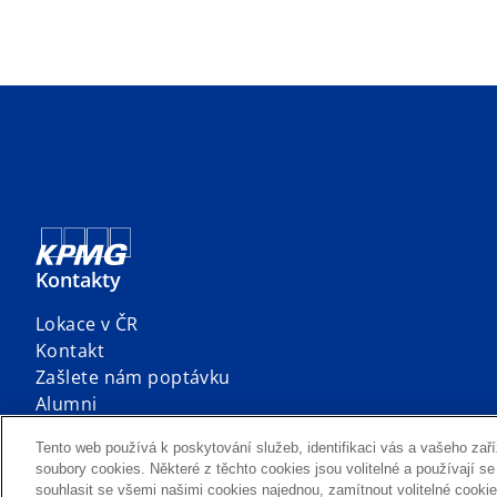
Kontakty
Lokace v ČR
Kontakt
Zašlete nám poptávku
Alumni
Tento web používá k poskytování služeb, identifikaci vás a vašeho zaří
soubory cookies. Některé z těchto cookies jsou volitelné a používají s
Prohlášení o ochraně soukromí – informačn
souhlasit se všemi našimi cookies najednou, zamítnout volitelné cooki