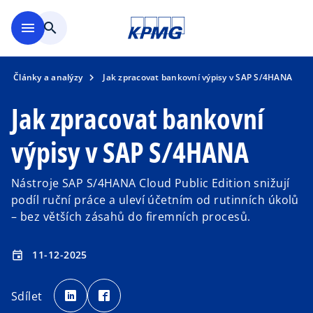
Přejít na hlavní obsah
menu
search
Články a analýzy
Jak zpracovat bankovní výpisy v SAP S/4HANA
Jak zpracovat bankovní
výpisy v SAP S/4HANA
Nástroje SAP S/4HANA Cloud Public Edition snižují
podíl ruční práce a uleví účetním od rutinních úkolů
– bez větších zásahů do firemních procesů.
11-12-2025
event
o
o
p
p
Sdílet
e
e
n
n