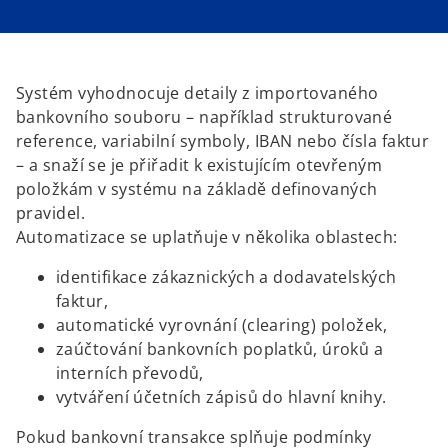
s
s
i
i
n
n
a
a
n
n
e
e
w
w
t
t
Systém vyhodnocuje detaily z importovaného
a
a
b
b
bankovního souboru – například strukturované
reference, variabilní symboly, IBAN nebo čísla faktur
– a snaží se je přiřadit k existujícím otevřeným
položkám v systému na základě definovaných
pravidel.
Automatizace se uplatňuje v několika oblastech:
identifikace zákaznických a dodavatelských
faktur,
automatické vyrovnání (clearing) položek,
zaúčtování bankovních poplatků, úroků a
interních převodů,
vytváření účetních zápisů do hlavní knihy.
Pokud bankovní transakce splňuje podmínky