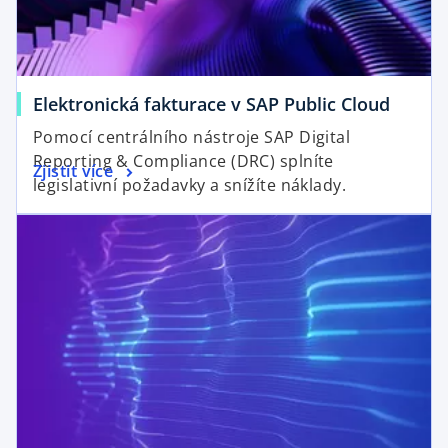
w
t
a
b
Elektronická fakturace v SAP Public Cloud
Pomocí centrálního nástroje SAP Digital
Reporting & Compliance (DRC) splníte
Zjistit více
legislativní požadavky a snížíte náklady.