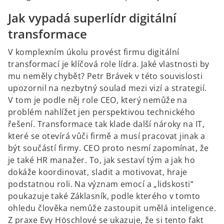
Jak vypadá superlídr digitální
transformace
V komplexním úkolu provést firmu digitální
transformací je klíčová role lídra. Jaké vlastnosti by
mu neměly chybět? Petr Brávek v této souvislosti
upozornil na nezbytný soulad mezi vizí a strategií.
V tom je podle něj role CEO, který nemůže na
problém nahlížet jen perspektivou technického
řešení. Transformace tak klade další nároky na IT,
které se otevírá vůči firmě a musí pracovat jinak a
být součástí firmy. CEO proto nesmí zapomínat, že
je také HR manažer. To, jak sestaví tým a jak ho
dokáže koordinovat, sladit a motivovat, hraje
podstatnou roli. Na význam emocí a „lidskosti“
poukazuje také Záklasník, podle kterého v tomto
ohledu člověka nemůže zastoupit umělá inteligence.
Z praxe Evy Höschlové se ukazuje, že si tento fakt