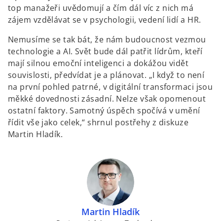
top manažeři uvědomují a čím dál víc z nich má
zájem vzdělávat se v psychologii, vedení lidí a HR.
Nemusíme se tak bát, že nám budoucnost vezmou
technologie a AI. Svět bude dál patřit lídrům, kteří
mají silnou emoční inteligenci a dokážou vidět
souvislosti, předvídat je a plánovat. „I když to není
na první pohled patrné, v digitální transformaci jsou
měkké dovednosti zásadní. Nelze však opomenout
ostatní faktory. Samotný úspěch spočívá v umění
řídit vše jako celek,“ shrnul postřehy z diskuze
Martin Hladík.
Martin Hladík