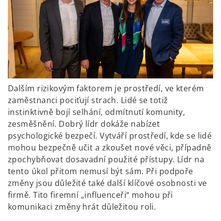
Dalším rizikovým faktorem je prostředí, ve kterém
zaměstnanci pociťují strach. Lidé se totiž
instinktivně bojí selhání, odmítnutí komunity,
zesměšnění. Dobrý lídr dokáže nabízet
psychologické bezpečí. Vytváří prostředí, kde se lidé
mohou bezpečně učit a zkoušet nové věci, případně
zpochybňovat dosavadní použité přístupy. Lídr na
tento úkol přitom nemusí být sám. Při podpoře
změny jsou důležité také další klíčové osobnosti ve
firmě. Tito firemní „influenceři“ mohou při
komunikaci změny hrát důležitou roli.