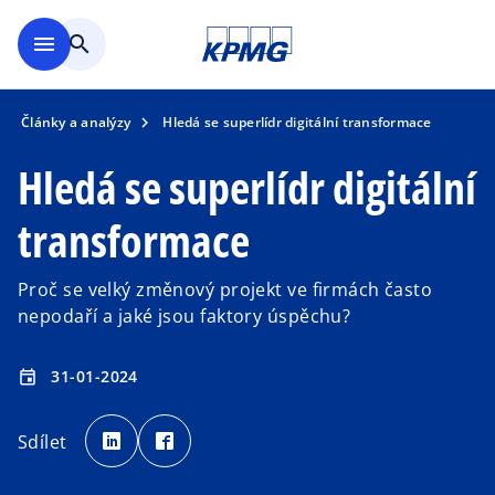
Přejít na hlavní obsah
menu
search
Články a analýzy
Hledá se superlídr digitální transformace
Hledá se superlídr digitální
transformace
Proč se velký změnový projekt ve firmách často
nepodaří a jaké jsou faktory úspěchu?
31-01-2024
event
o
o
p
p
Sdílet
e
e
n
n
s
s
i
i