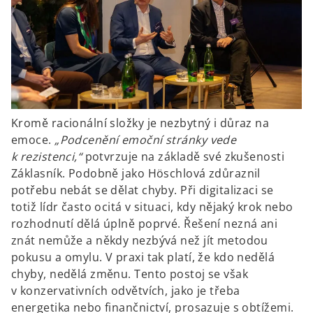
Kromě racionální složky je nezbytný i důraz na
emoce.
„Podcenění emoční stránky vede
k rezistenci,“
potvrzuje na základě své zkušenosti
Záklasník. Podobně jako Höschlová zdůraznil
potřebu nebát se dělat chyby. Při digitalizaci se
totiž lídr často ocitá v situaci, kdy nějaký krok nebo
rozhodnutí dělá úplně poprvé. Řešení nezná ani
znát nemůže a někdy nezbývá než jít metodou
pokusu a omylu. V praxi tak platí, že kdo nedělá
chyby, nedělá změnu. Tento postoj se však
v konzervativních odvětvích, jako je třeba
energetika nebo finančnictví, prosazuje s obtížemi.