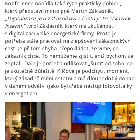
Konference nabídla také ryze praktický pohled,
který představil mimo jiné Martin Záklasník.
„Digitalizace je o zákazníkovi a často je to zákazník
interní,“
tvrdí Záklasník, který má zkušenosti
s digitalizací velké energetické firmy. Proto je
potřeba stále pracovat na zlepšování zákaznických
cest. Je přitom chyba přepokládat, že víme, co
zákazník chce. To nemůžeme zjistit, aniž bychom se
zeptali. Dále je potřeba odlišovat „šum“ od toho, co
je skutečně důležité. Klíčové je podchytit moment,
který zásadně mění ostatní a má dlouhodobý dopad
v daném odvětví (jako byl třeba nástup fotovoltaiky
v energetice).