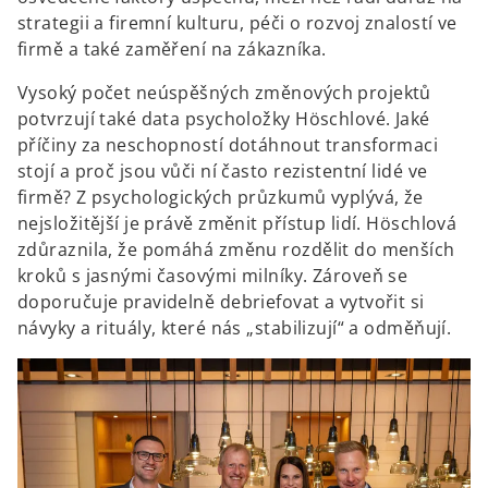
strategii a firemní kulturu, péči o rozvoj znalostí ve
firmě a také zaměření na zákazníka.
Vysoký počet neúspěšných změnových projektů
potvrzují také data psycholožky Höschlové. Jaké
příčiny za neschopností dotáhnout transformaci
stojí a proč jsou vůči ní často rezistentní lidé ve
firmě? Z psychologických průzkumů vyplývá, že
nejsložitější je právě změnit přístup lidí. Höschlová
zdůraznila, že pomáhá změnu rozdělit do menších
kroků s jasnými časovými milníky. Zároveň se
doporučuje pravidelně debriefovat a vytvořit si
návyky a rituály, které nás „stabilizují“ a odměňují.