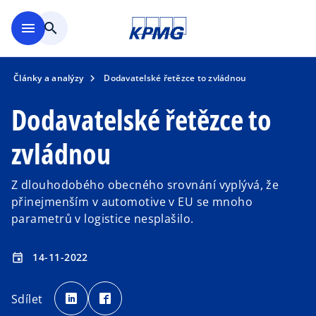
Přejít na hlavní obsah
menu
search
Články a analýzy
Dodavatelské řetězce to zvládnou
Dodavatelské řetězce to
zvládnou
Z dlouhodobého obecného srovnání vyplývá, že
přinejmenším v automotive v EU se mnoho
parametrů v logistice nesplašilo.
14-11-2022
event
o
o
p
p
Sdílet
e
e
n
n