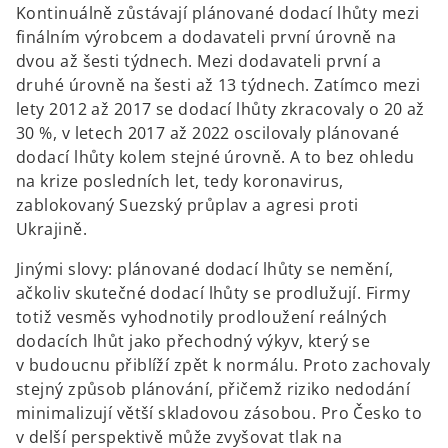
Kontinuálně zůstávají plánované dodací lhůty mezi
finálním výrobcem a dodavateli první úrovně na
dvou až šesti týdnech. Mezi dodavateli první a
druhé úrovně na šesti až 13 týdnech. Zatímco mezi
lety 2012 až 2017 se dodací lhůty zkracovaly o 20 až
30 %, v letech 2017 až 2022 oscilovaly plánované
dodací lhůty kolem stejné úrovně. A to bez ohledu
na krize posledních let, tedy koronavirus,
zablokovaný Suezský průplav a agresi proti
Ukrajině.
Jinými slovy: plánované dodací lhůty se nemění,
ačkoliv skutečné dodací lhůty se prodlužují. Firmy
totiž vesměs vyhodnotily prodloužení reálných
dodacích lhůt jako přechodný výkyv, který se
v budoucnu přiblíží zpět k normálu. Proto zachovaly
stejný způsob plánování, přičemž riziko nedodání
minimalizují větší skladovou zásobou. Pro Česko to
v delší perspektivě může zvyšovat tlak na