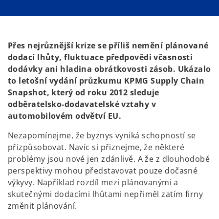
s
s
i
i
n
n
a
a
n
n
e
e
w
w
t
t
Přes nejrůznější krize se příliš nemění plánované
a
a
b
b
dodací lhůty, fluktuace předpovědi včasnosti
dodávky ani hladina obrátkovosti zásob. Ukázalo
to letošní vydání průzkumu KPMG Supply Chain
Snapshot, který od roku 2012 sleduje
odběratelsko-dodavatelské vztahy v
automobilovém odvětví EU.
Nezapomínejme, že byznys vyniká schopností se
přizpůsobovat. Navíc si přiznejme, že některé
problémy jsou nové jen zdánlivě. A že z dlouhodobé
perspektivy mohou představovat pouze dočasné
výkyvy. Například rozdíl mezi plánovanými a
skutečnými dodacími lhůtami nepřiměl zatím firny
změnit plánování.