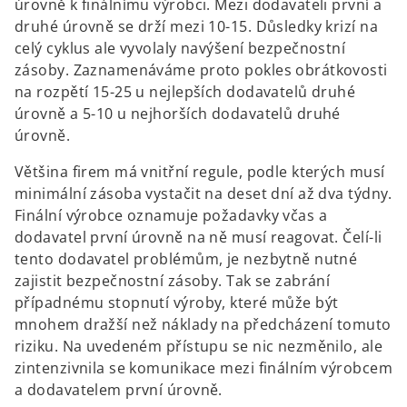
úrovně k finálnímu výrobci. Mezi dodavateli první a
druhé úrovně se drží mezi 10-15. Důsledky krizí na
celý cyklus ale vyvolaly navýšení bezpečnostní
zásoby. Zaznamenáváme proto pokles obrátkovosti
na rozpětí 15-25 u nejlepších dodavatelů druhé
úrovně a 5-10 u nejhorších dodavatelů druhé
úrovně.
Většina firem má vnitřní regule, podle kterých musí
minimální zásoba vystačit na deset dní až dva týdny.
Finální výrobce oznamuje požadavky včas a
dodavatel první úrovně na ně musí reagovat. Čelí-li
tento dodavatel problémům, je nezbytně nutné
zajistit bezpečnostní zásoby. Tak se zabrání
případnému stopnutí výroby, které může být
mnohem dražší než náklady na předcházení tomuto
riziku. Na uvedeném přístupu se nic nezměnilo, ale
zintenzivnila se komunikace mezi finálním výrobcem
a dodavatelem první úrovně.