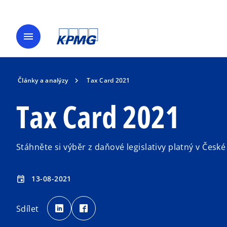
menu
Články a analýzy
Tax Card 2021
Tax Card 2021
Stáhněte si výběr z daňové legislativy platný v České
13-08-2021
event
o
o
p
p
Sdílet
e
e
n
n
s
s