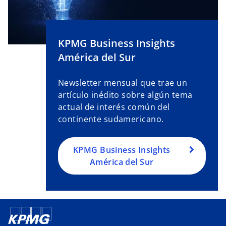
s
e
a
KPMG Business Insights
b
América del Sur
r
e
Newsletter mensual que trae un
e
artículo inédito sobre algún tema
n
actual de interés común del
u
continente sudamericano.
n
a
p
KPMG Business Insights
e
América del Sur
s
t
a
ñ
a