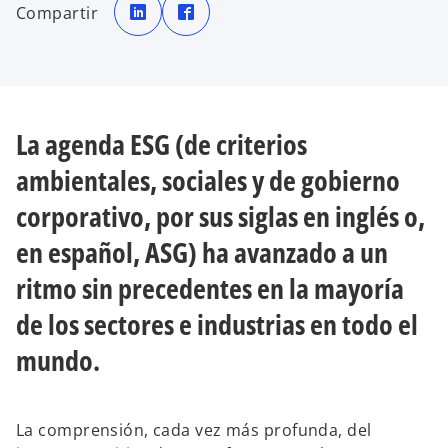
e
e
Compartir
a
a
b
b
r
r
e
e
e
e
n
n
u
u
n
n
a
a
p
p
La agenda ESG (de criterios
e
e
s
s
t
t
ambientales, sociales y de gobierno
a
a
ñ
ñ
a
a
corporativo, por sus siglas en inglés o,
n
n
u
u
e
e
en español, ASG) ha avanzado a un
v
v
a
a
ritmo sin precedentes en la mayoría
de los sectores e industrias en todo el
mundo.
La comprensión, cada vez más profunda, del