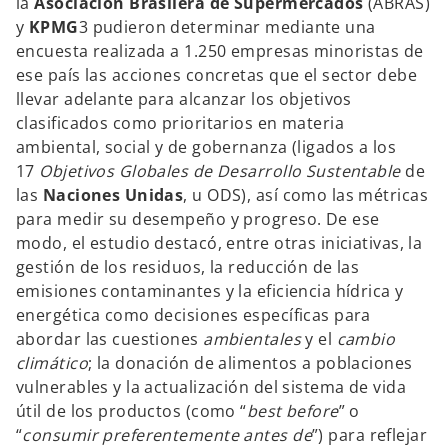
la
Asociación Brasilera de Supermercados
(ABRAS)
v
y
KPMG
3 pudieron determinar mediante una
a
encuesta realizada a 1.250 empresas minoristas de
ese país las acciones concretas que el sector debe
llevar adelante para alcanzar los objetivos
clasificados como prioritarios en materia
ambiental, social y de gobernanza (ligados a los
17
Objetivos Globales de Desarrollo Sustentable
de
las
Naciones Unidas
, u ODS), así como las métricas
para medir su desempeño y progreso. De ese
modo, el estudio destacó, entre otras iniciativas, la
gestión de los residuos, la reducción de las
emisiones contaminantes y la eficiencia hídrica y
energética como decisiones específicas para
abordar las cuestiones
ambientales
y el
cambio
climático
; la donación de alimentos a poblaciones
vulnerables y la actualización del sistema de vida
útil de los productos (como “
best before
” o
“
consumir preferentemente antes de
”) para reflejar