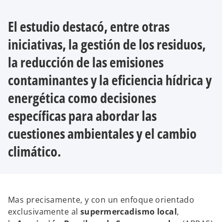
a
b
El estudio destacó, entre otras
r
e
iniciativas, la gestión de los residuos,
e
la reducción de las emisiones
n
u
contaminantes y la eficiencia hídrica y
n
energética como decisiones
a
p
específicas para abordar las
e
cuestiones ambientales y el cambio
s
t
climático.
a
ñ
a
n
Mas precisamente, y con un enfoque orientado
u
exclusivamente al
supermercadismo local
,
e