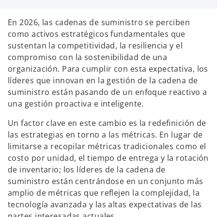
e
e
e
e
n
n
u
u
En 2026, las cadenas de suministro se perciben
n
n
a
a
como activos estratégicos fundamentales que
p
p
e
e
sustentan la competitividad, la resiliencia y el
s
s
t
t
compromiso con la sostenibilidad de una
a
a
ñ
ñ
organización. Para cumplir con esta expectativa, los
a
a
n
n
líderes que innovan en la gestión de la cadena de
u
u
e
e
suministro están pasando de un enfoque reactivo a
v
v
a
a
una gestión proactiva e inteligente.
Un factor clave en este cambio es la redefinición de
las estrategias en torno a las métricas. En lugar de
limitarse a recopilar métricas tradicionales como el
costo por unidad, el tiempo de entrega y la rotación
de inventario; los líderes de la cadena de
suministro están centrándose en un conjunto más
amplio de métricas que reflejen la complejidad, la
tecnología avanzada y las altas expectativas de las
partes interesadas actuales.