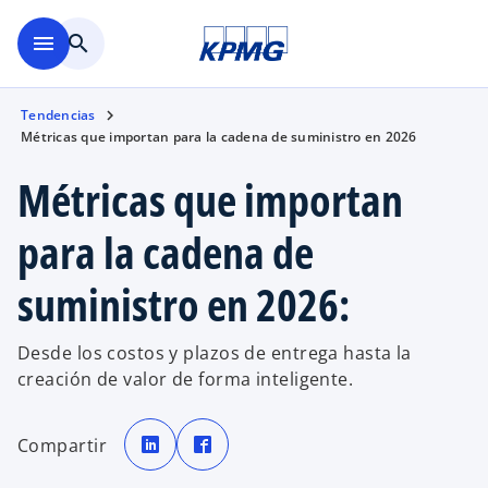
Saltar al contenido principal
menu
search
Tendencias
Métricas que importan para la cadena de suministro en 2026
Métricas que importan
para la cadena de
suministro en 2026:
Desde los costos y plazos de entrega hasta la
creación de valor de forma inteligente.
s
s
e
e
Compartir
a
a
b
b
r
r