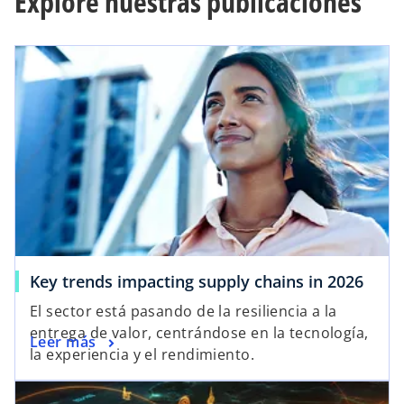
Explore nuestras publicaciones
se abre en una pestaña nueva
s
Key trends impacting supply chains in 2026
e
El sector está pasando de la resiliencia a la
a
entrega de valor, centrándose en la tecnología,
s
Leer más
b
la experiencia y el rendimiento.
e
r
a
e