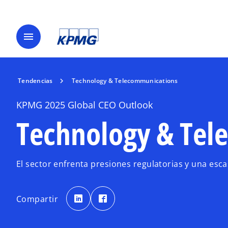
menu
Tendencias
Technology & Telecommunications
KPMG 2025 Global CEO Outlook
Technology & Tel
El sector enfrenta presiones regulatorias y una esc
s
s
e
e
Compartir
a
a
b
b
r
r
e
e
e
e