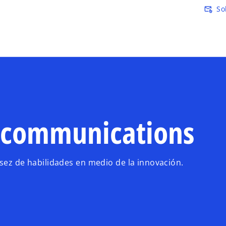
Saltar al contenido principal
So
attach_email
ecommunications
asez de habilidades en medio de la innovación.