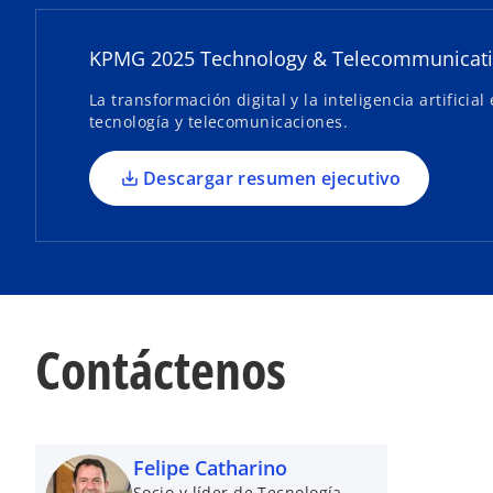
e
e
KPMG 2025 Technology & Telecommunicati
n
u
La transformación digital y la inteligencia artific
n
tecnología y telecomunicaciones.
a
p
Descargar resumen ejecutivo
e
s
t
a
ñ
a
Contáctenos
n
u
e
v
a
Felipe Catharino
Socio y líder de Tecnología,