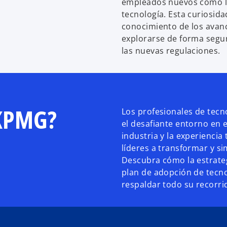
empleados nuevos como l
tecnología. Esta curiosid
conocimiento de los avanc
explorarse de forma segu
las nuevas regulaciones.
 KPMG?
Los profesionales de tec
el desafiante entorno en 
industria y la experiencia
líderes a transformar y s
Descubra cómo la estrate
plan de adopción de tecno
respaldar todo su recorri