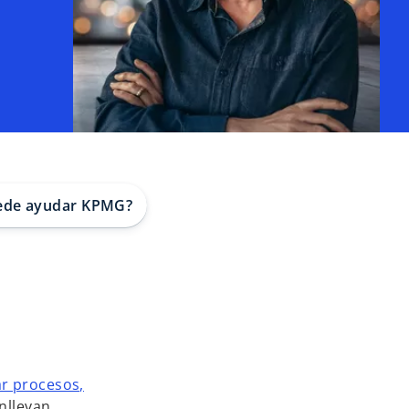
ede ayudar KPMG?
ar procesos,
onllevan