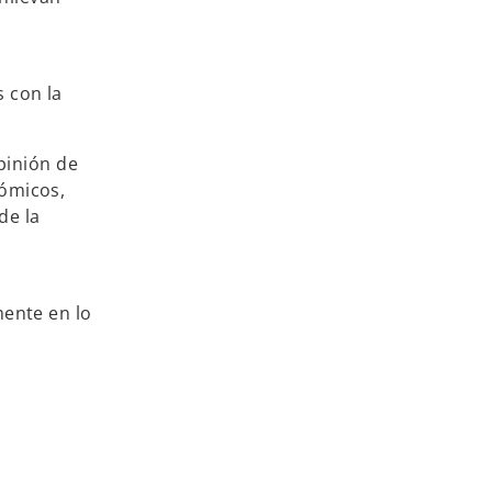
s
 con la
pinión de
ómicos,
de la
mente en lo