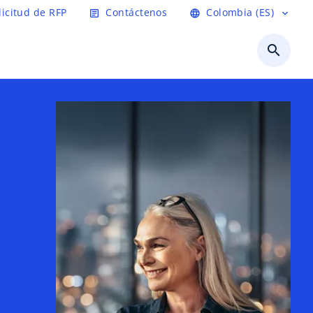
licitud de RFP
Contáctenos
Colombia (ES)
article
language
expand_more
search