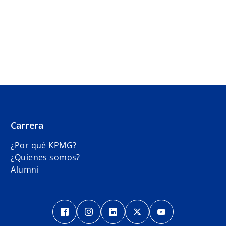
Carrera
¿Por qué KPMG?
¿Quienes somos?
Alumni
s
s
s
s
s
e
e
e
e
e