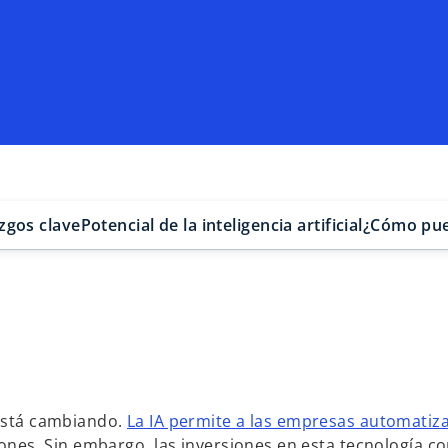
zgos clave
Potencial de la inteligencia artificial
¿Cómo pu
stá cambiando.
La IA permite a las empresas automatiz
siones. Sin embargo, las inversiones en esta tecnología c