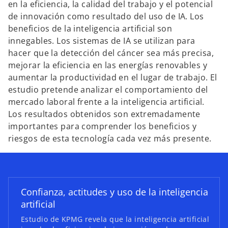
en la eficiencia, la calidad del trabajo y el potencial
de innovación como resultado del uso de IA. Los
beneficios de la inteligencia artificial son
innegables. Los sistemas de IA se utilizan para
hacer que la detección del cáncer sea más precisa,
mejorar la eficiencia en las energías renovables y
aumentar la productividad en el lugar de trabajo. El
estudio pretende analizar el comportamiento del
mercado laboral frente a la inteligencia artificial.
Los resultados obtenidos son extremadamente
s
importantes para comprender los beneficios y
e
riesgos de esta tecnología cada vez más presente.
a
b
r
e
Confianza, actitudes y uso de la inteligencia
e
artificial
n
u
Estudio de KPMG revela que la inteligencia artificial