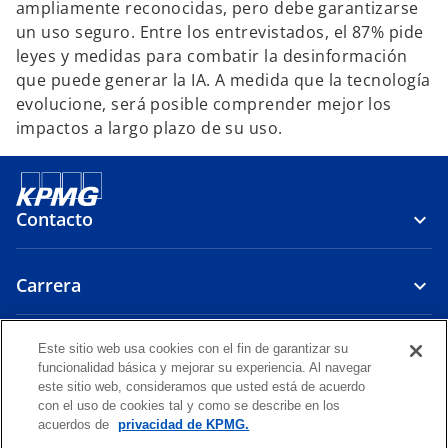
ampliamente reconocidas, pero debe garantizarse
un uso seguro. Entre los entrevistados, el 87% pide
leyes y medidas para combatir la desinformación
que puede generar la IA. A medida que la tecnología
evolucione, será posible comprender mejor los
impactos a largo plazo de su uso.
Contacto
Carrera
Políticas
Este sitio web usa cookies con el fin de garantizar su
funcionalidad básica y mejorar su experiencia. Al navegar
este sitio web, consideramos que usted está de acuerdo
s
s
s
s
s
con el uso de cookies tal y como se describe en los
e
e
e
e
e
acuerdos de
privacidad de KPMG.
Legal
a
Privacidad
a
Accesibilidad
a
Ayuda
a
a