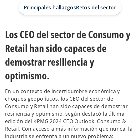
a
a
p
p
Principales hallazgos
Retos del sector
e
e
s
s
t
t
a
a
ñ
ñ
a
a
Los CEO del sector de Consumo y
n
n
u
u
e
e
v
v
Retail han sido capaces de
a
a
demostrar resiliencia y
optimismo.
En un contexto de incertidumbre económica y
choques geopolíticos, los CEO del sector de
Consumo y Retail han sido capaces de demostrar
resiliencia y optimismo, según destacó la última
edición del KPMG 2024 CEO Outlook: Consumo &
Retail. Con acceso a más información que nunca, la
industria se enfrenta a un nuevo problema: