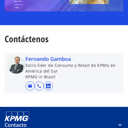
Contáctenos
Fernando Gamboa
Socio líder de Consumo y Retail de KPMG en
América del Sur
KPMG in Brazil
mail
call
s
e
a
b
r
e
Contacto