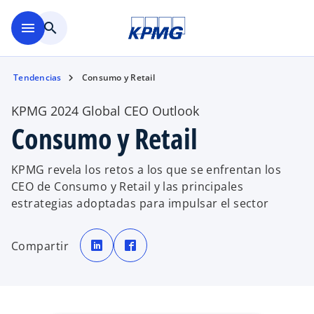
Saltar al contenido principal
menu
search
Tendencias
Consumo y Retail
KPMG 2024 Global CEO Outlook
Consumo y Retail
KPMG revela los retos a los que se enfrentan los
CEO de Consumo y Retail y las principales
estrategias adoptadas para impulsar el sector
s
s
e
e
Compartir
a
a
b
b
r
r
e
e
e
e
n
n
u
u
n
n