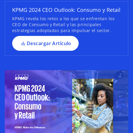
e
KPMG 2024 CEO Outlook: Consumo y Retail
n
u
KPMG revela los retos a los que se enfrentan los
CEO de Consumo y Retail y las principales
n
estrategias adoptadas para impulsar el sector.
a
p
Descargar Artículo
e
s
t
a
ñ
a
n
u
e
v
a