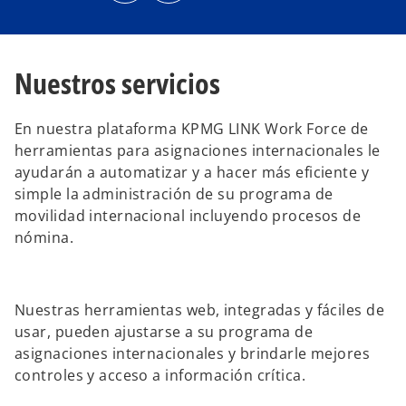
r
r
e
e
e
e
n
n
u
u
n
n
Nuestros servicios
a
a
p
p
e
e
s
s
t
t
En nuestra plataforma KPMG LINK Work Force de
a
a
ñ
ñ
herramientas para asignaciones internacionales le
a
a
n
n
ayudarán a automatizar y a hacer más eficiente y
u
u
e
e
simple la administración de su programa de
v
v
a
a
movilidad internacional incluyendo procesos de
nómina.
Nuestras herramientas web, integradas y fáciles de
usar, pueden ajustarse a su programa de
asignaciones internacionales y brindarle mejores
controles y acceso a información crítica.