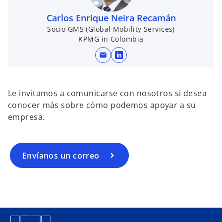
Carlos Enrique Neira Recamán
Socio GMS (Global Mobility Services)
KPMG in Colombia
mail
s
e
a
Le invitamos a comunicarse con nosotros si desea
b
conocer más sobre cómo podemos apoyar a su
r
empresa.
e
e
n
u
Envíanos un correo
n
a
p
e
s