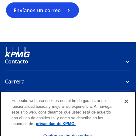
n
u
Envíanos un correo
n
a
p
e
s
t
a
Contacto
ñ
a
Carrera
n
u
e
Políticas
Este sitio web usa cookies con el fin de garantizar su
v
funcionalidad básica y mejorar su experiencia. Al navegar
a
este sitio web, consideramos que usted está de acuerdo
s
s
s
s
s
con el uso de cookies tal y como se describe en los
e
e
e
e
e
acuerdos de
privacidad de KPMG.
Legal
a
Privacidad
a
Accesibilidad
a
Ayuda
a
a
b
b
b
b
b
Configuración de cookies