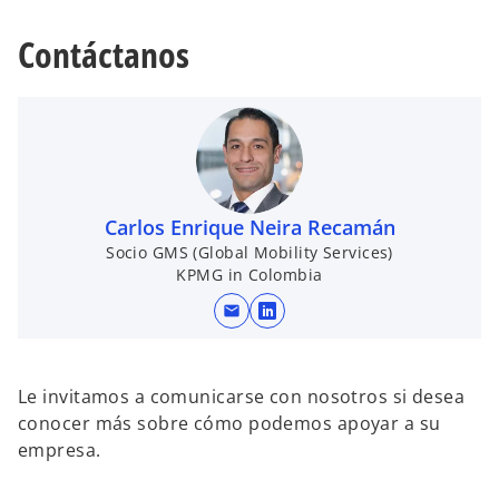
Contáctanos
Carlos Enrique Neira Recamán
Socio GMS (Global Mobility Services)
KPMG in Colombia
mail
s
e
a
Le invitamos a comunicarse con nosotros si desea
b
conocer más sobre cómo podemos apoyar a su
r
empresa.
e
e