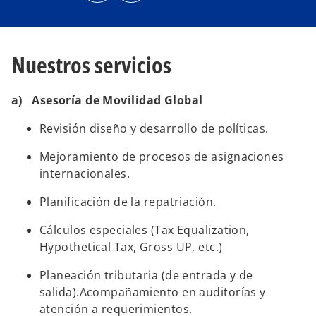
r
r
e
e
e
e
n
n
u
u
n
n
Nuestros servicios
a
a
p
p
e
e
s
s
t
t
a) Asesoría de Movilidad Global
a
a
ñ
ñ
a
a
n
n
Revisión diseño y desarrollo de políticas.
u
u
e
e
v
v
Mejoramiento de procesos de asignaciones
a
a
internacionales.
Planificación de la repatriación.
Cálculos especiales (Tax Equalization,
Hypothetical Tax, Gross UP, etc.)
Planeación tributaria (de entrada y de
salida).Acompañamiento en auditorías y
atención a requerimientos.