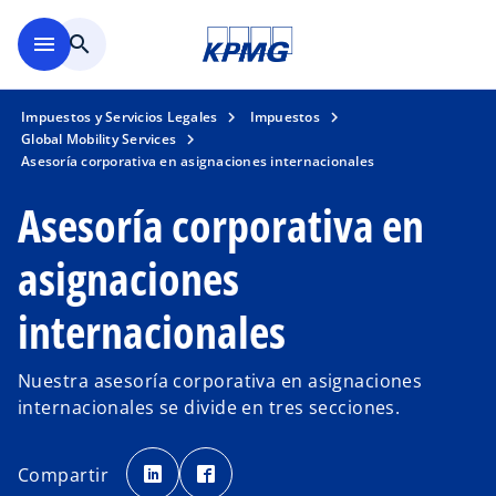
Saltar al contenido principal
menu
search
Impuestos y Servicios Legales
Impuestos
Global Mobility Services
Asesoría corporativa en asignaciones internacionales
Asesoría corporativa en
asignaciones
internacionales
Nuestra asesoría corporativa en asignaciones
internacionales se divide en tres secciones.
s
s
e
e
Compartir
a
a
b
b