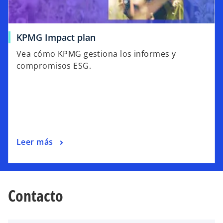
a
u
p
e
e
v
KPMG Impact plan
s
a
t
Vea cómo KPMG gestiona los informes y
a
compromisos ESG.
ñ
a
n
u
e
v
Leer más
a
Contacto