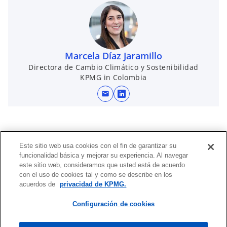
Marcela Díaz Jaramillo
Directora de Cambio Climático y Sostenibilidad
KPMG in Colombia
mail
s
e
a
b
Este sitio web usa cookies con el fin de garantizar su
r
funcionalidad básica y mejorar su experiencia. Al navegar
e
este sitio web, consideramos que usted está de acuerdo
e
con el uso de cookies tal y como se describe en los
n
acuerdos de
privacidad de KPMG.
Contacto
u
Configuración de cookies
n
a