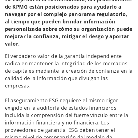
s
s
t
t
de KPMG están posicionados para ayudarlo a
a
a
ñ
ñ
navegar por el complejo panorama regulatorio,
a
a
n
n
al tiempo que pueden brindar información
u
u
e
e
personalizada sobre cómo su organización puede
v
v
a
a
mejorar la confianza, mitigar el riesgo y aportar
valor.
El verdadero valor de la garantía independiente
radica en mantener la integridad de los mercados
de capitales mediante la creación de confianza en la
calidad de la información que divulgan las
empresas.
El aseguramiento ESG requiere el mismo rigor
exigido en la auditoría de estados financieros,
incluida la comprensión del fuerte vínculo entre la
información financiera y no financiera. Los
proveedores de garantía ESG deben tener el
mismo nivel de comprensión del modelo de