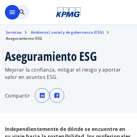
Saltar al contenido principal
menu
search
Servicios
Ambiental, social y de gobernanza (ESG)
Aseguramiento ESG
Aseguramiento ESG
Mejorar la confianza, mitigar el riesgo y aportar
valor en asuntos ESG.
s
s
e
e
Compartir
a
a
b
b
r
r
e
e
e
e
n
n
u
u
n
n
a
a
Independientemente de dónde se encuentre en
p
p
e
e
su viaje hacia la sostenibilidad, los profesionales