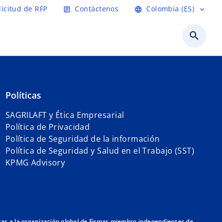
licitud de RFP
Contáctenos
Colombia (ES)
article
language
expand_more
search
Políticas
SAGRILAFT y Ética Empresarial
Política de Privacidad
Política de Seguridad de la información
Política de Seguridad y Salud en el Trabajo (SST)
KPMG Advisory
itas a la organización global de Firmas miembro independientes de