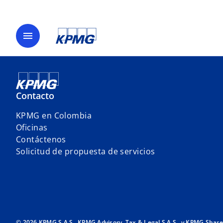
menu
Contacto
KPMG en Colombia
Oficinas
Contáctenos
Solicitud de propuesta de servicios
© 2026 KPMG S.A.S., KPMG Advisory, Tax & Legal S.A.S., y KPMG Shared