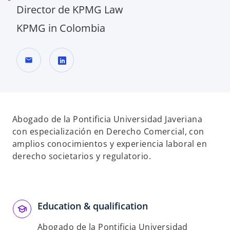
Director de KPMG Law
KPMG in Colombia
mail
s
e
a
b
Abogado de la Pontificia Universidad Javeriana
r
con especialización en Derecho Comercial, con
e
amplios conocimientos y experiencia laboral en
e
derecho societarios y regulatorio.
n
u
n
a
Education & qualification
p
Abogado de la Pontificia Universidad
e