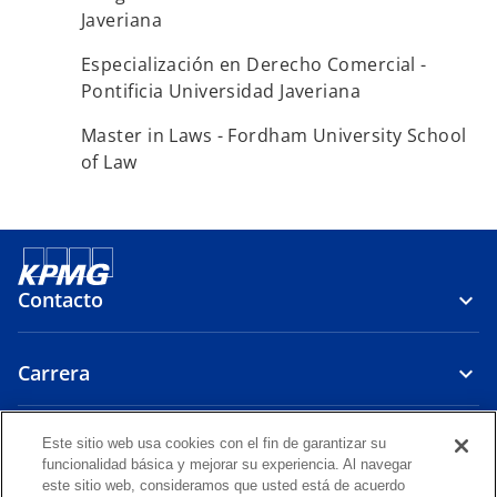
Javeriana
s
t
Especialización en Derecho Comercial -
a
Pontificia Universidad Javeriana
ñ
a
Master in Laws - Fordham University School
n
of Law
u
e
v
a
Contacto
Carrera
Políticas
Este sitio web usa cookies con el fin de garantizar su
funcionalidad básica y mejorar su experiencia. Al navegar
este sitio web, consideramos que usted está de acuerdo
s
s
s
s
s