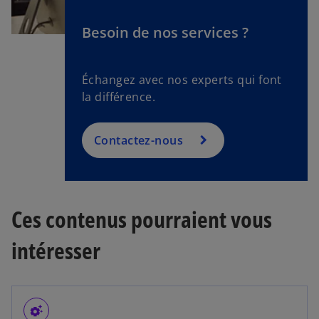
Besoin de nos services ?
Échangez avec nos experts qui font
la différence.
Contactez-nous
Ces contenus pourraient vous
intéresser
settings_suggest