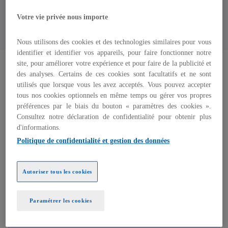
Votre vie privée nous importe
Contactez nos équipes
Nous utilisons des cookies et des technologies similaires pour vous
identifier et identifier vos appareils, pour faire fonctionner notre
site, pour améliorer votre expérience et pour faire de la publicité et
des analyses. Certains de ces cookies sont facultatifs et ne sont
Notre accompagnement sectoriel
utilisés que lorsque vous les avez acceptés. Vous pouvez accepter
tous nos cookies optionnels en même temps ou gérer vos propres
préférences par le biais du bouton « paramètres des cookies ».
Consultez notre déclaration de confidentialité pour obtenir plus
wind_power
d'informations.
Politique de confidentialité et gestion des données
Énergie et ressources naturelles
KPMG Côte d’Ivoire accompagne les acteurs de
Autoriser tous les cookies
l’énergie et des ressources naturelles dans leur
transformation, en leur proposant des
solutions adaptées aux défis locaux.
Paramétrer les cookies
En savoir plus