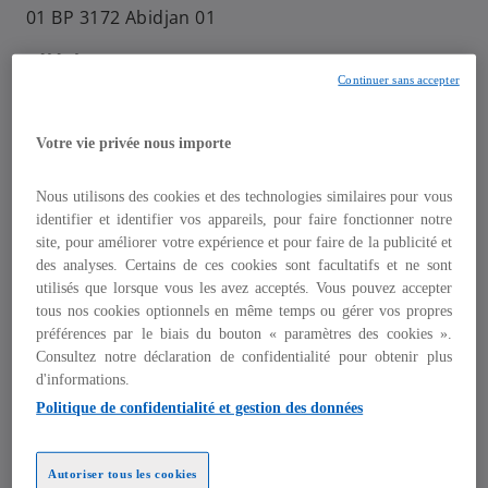
u
u
u
01 BP 3172 Abidjan 01
v
v
v
e
e
e
l
l
l
Téléphone
o
o
o
n
n
n
Continuer sans accepter
+225 27 20 225 753
g
g
g
l
l
l
e
e
e
Horaires
t
t
t
Votre vie privée nous importe
Ouvert tous les jours du lundi au vendredi
de 8h à 18h (GMT)
Nous utilisons des cookies et des technologies similaires pour vous
identifier et identifier vos appareils, pour faire fonctionner notre
site, pour améliorer votre expérience et pour faire de la publicité et
des analyses. Certains de ces cookies sont facultatifs et ne sont
utilisés que lorsque vous les avez acceptés. Vous pouvez accepter
tous nos cookies optionnels en même temps ou gérer vos propres
préférences par le biais du bouton « paramètres des cookies ».
Consultez notre déclaration de confidentialité pour obtenir plus
d'informations.
Politique de confidentialité et gestion des données
Autoriser tous les cookies