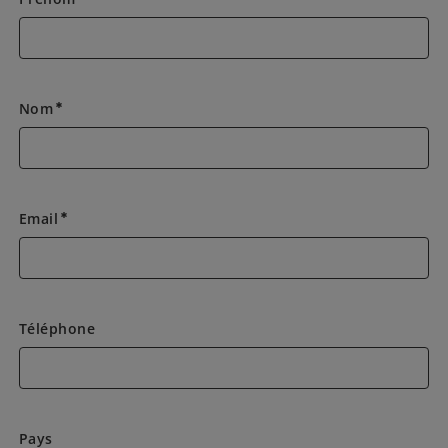
Nom
emergency
Email
emergency
Téléphone
Pays
Pays