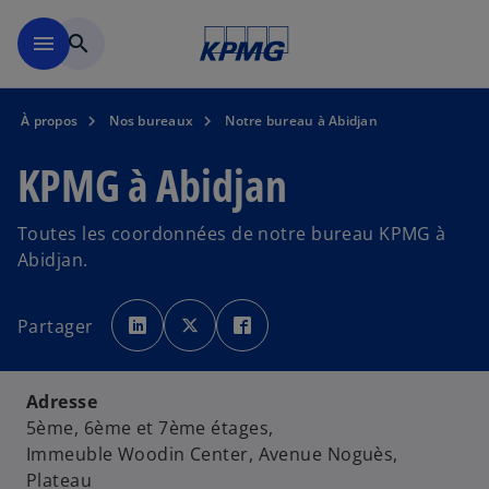
Menu principal
menu
search
À propos
Nos bureaux
Notre bureau à Abidjan
KPMG à Abidjan
Toutes les coordonnées de notre bureau KPMG à
Abidjan.
s
s
s
’
’
’
Partager
o
o
o
u
u
u
v
v
v
r
r
r
e
e
e
d
d
d
Adresse
a
a
a
n
n
n
5ème, 6ème et 7ème étages,
s
s
s
u
u
u
Immeuble Woodin Center, Avenue Noguès,
n
n
n
n
n
n
Plateau
o
o
o