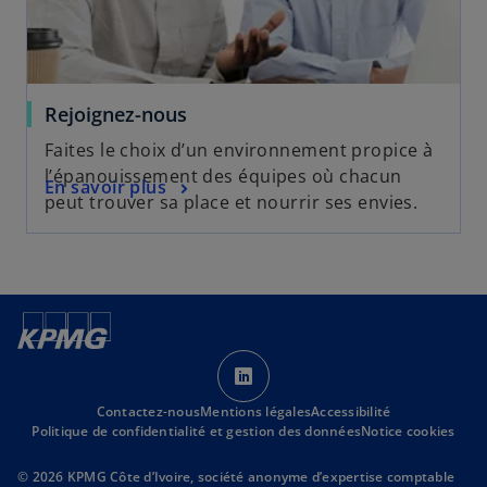
e
l
t
o
n
g
Rejoignez-nous
l
e
Faites le choix d’un environnement propice à
t
l’épanouissement des équipes où chacun
En savoir plus
peut trouver sa place et nourrir ses envies.
s
’
Contactez-nous
Mentions légales
o
Accessibilité
Politique de confidentialité et gestion des données
Notice cookies
u
v
© 2026 KPMG Côte d’Ivoire, société anonyme d’expertise comptable