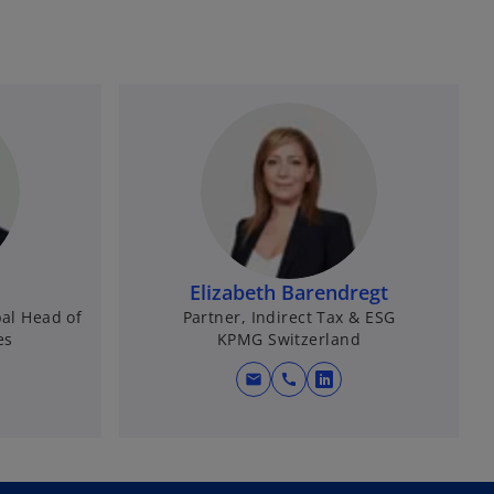
Elizabeth Barendregt
bal Head of
Partner, Indirect Tax & ESG
es
KPMG Switzerland
mail
call
w
i
r
d