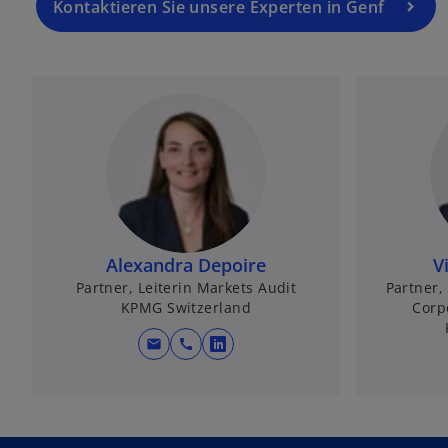
Kontaktieren Sie unsere Experten in Genf
Alexandra Depoire
V
Partner, Leiterin Markets Audit
Partner, 
KPMG Switzerland
Corp
mail
call
w
i
r
d