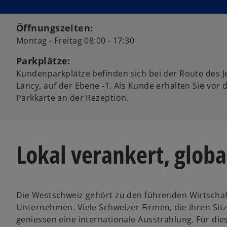
i
n
Öffnungszeiten:
e
Montag - Freitag 08:00 - 17:30
i
n
Parkplätze:
e
Kundenparkplätze befinden sich bei der Route des J
r
Lancy, auf der Ebene -1. Als Kunde erhalten Sie vor 
n
Parkkarte an der Rezeption.
e
u
e
n
Lokal verankert, globa
R
e
g
i
Die Westschweiz gehört zu den führenden Wirtschaf
s
Unternehmen. Viele Schweizer Firmen, die ihren Sit
t
geniessen eine internationale Ausstrahlung. Für d
e