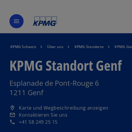
menu
KPMG Schweiz
Über uns
KPMG Standorte
KPMG Ge
KPMG Standort Genf
Esplanade de Pont-Rouge 6
1211 Genf
w
Karte und Wegbeschreibung anzeigen
location_on
i
Kontaktieren Sie uns
email
r
+41 58 249 25 15
phone
d