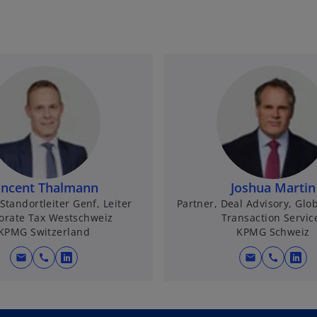
incent Thalmann
Joshua Martin
Standortleiter Genf, Leiter
Partner, Deal Advisory, Glo
orate Tax Westschweiz
Transaction Servic
KPMG Switzerland
KPMG Schweiz
mail
call
mail
call
w
w
i
i
r
r
d
d