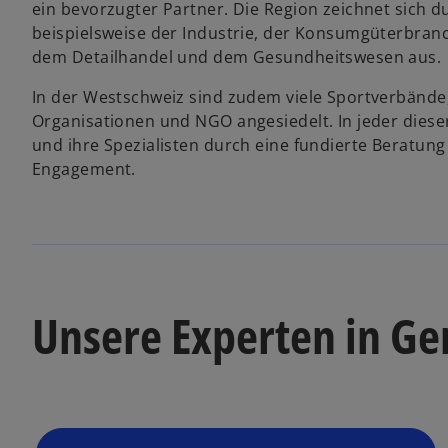
ein bevorzugter Partner. Die Region zeichnet sich 
r
beispielsweise der Industrie, der Konsumgüterbranc
k
dem Detailhandel und dem Gesundheitswesen aus.
a
r
In der Westschweiz sind zudem viele Sportverbände,
t
Organisationen und NGO angesiedelt. In jeder die
e
und ihre Spezialisten durch eine fundierte Beratun
g
Engagement.
e
ö
f
f
n
e
Unsere Experten in Ge
t