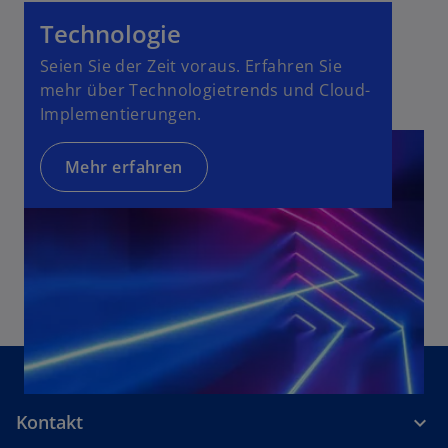
i
g
s
Technologie
e
t
ö
Seien Sie der Zeit voraus. Erfahren Sie
e
f
mehr über Technologietrends und Cloud-
r
f
Implementierungen.
k
n
a
e
Mehr erfahren
r
t
t
e
g
e
ö
f
f
n
e
t
Kontakt