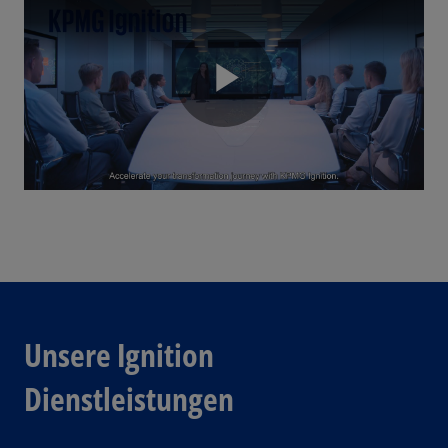
P
l
a
Unsere Ignition
Dienstleistungen
y