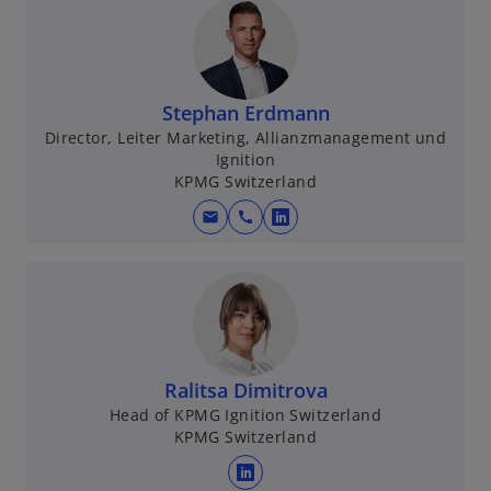
Stephan Erdmann
Director, Leiter Marketing, Allianzmanagement und
Ignition
KPMG Switzerland
mail
call
w
i
r
d
i
n
e
Ralitsa Dimitrova
i
Head of KPMG Ignition Switzerland
KPMG Switzerland
n
e
w