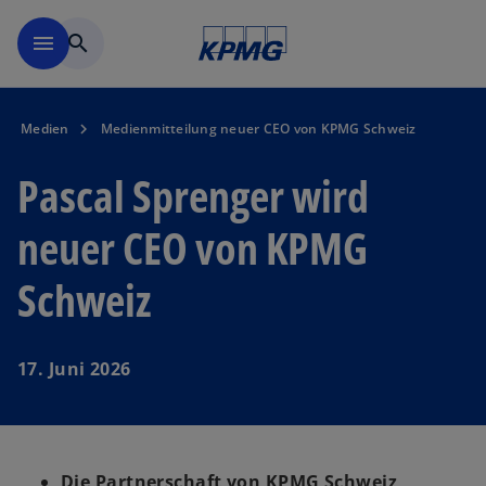
Navigation überspringen
menu
search
Medien
Medienmitteilung neuer CEO von KPMG Schweiz
Pascal Sprenger wird
neuer CEO von KPMG
Schweiz
17. Juni 2026
Die Partnerschaft von KPMG Schweiz