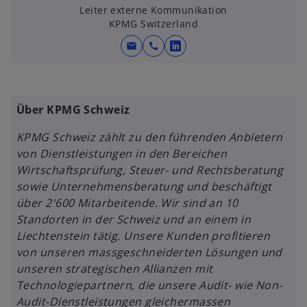
i
Leiter externe Kommunikation
KPMG Switzerland
n
e
mail
call
w
r
i
n
r
e
d
u
Über KPMG Schweiz
i
e
n
KPMG Schweiz zählt zu den führenden Anbietern
n
e
von Dienstleistungen in den Bereichen
R
i
Wirtschaftsprüfung, Steuer- und Rechtsberatung
e
n
sowie Unternehmensberatung und beschäftigt
g
e
über 2'600 Mitarbeitende. Wir sind an 10
i
r
Standorten in der Schweiz und an einem in
s
n
Liechtenstein tätig. Unsere Kunden profitieren
t
e
von unseren massgeschneiderten Lösungen und
e
u
unseren strategischen Allianzen mit
r
e
Technologiepartnern, die unsere Audit- wie Non-
k
n
Audit-Dienstleistungen gleichermassen
a