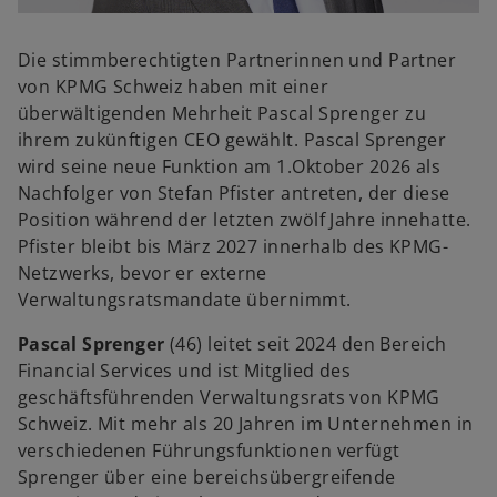
w
i
Die stimmberechtigten Partnerinnen und Partner
r
von KPMG Schweiz haben mit einer
d
überwältigenden Mehrheit Pascal Sprenger
zu
i
ihrem zukünftigen CEO gewählt. Pascal Sprenger
n
wird seine neue Funktion am 1.Oktober 2026 als
e
Nachfolger von Stefan Pfister antreten, der diese
i
Position während der letzten zwölf Jahre innehatte.
n
Pfister bleibt bis März 2027 innerhalb des KPMG-
e
Netzwerks, bevor er externe
r
Verwaltungsratsmandate übernimmt.
n
Pascal Sprenger
(46) leitet seit 2024 den Bereich
e
Financial Services und ist Mitglied des
u
geschäftsführenden Verwaltungsrats von KPMG
e
Schweiz. Mit mehr als 20 Jahren im Unternehmen in
n
verschiedenen Führungsfunktionen verfügt
R
Sprenger über eine bereichsübergreifende
e