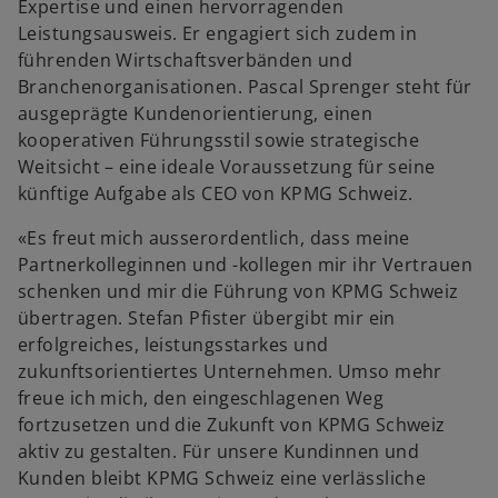
Expertise und einen hervorragenden
g
Leistungsausweis. Er engagiert sich zudem in
i
führenden Wirtschaftsverbänden und
s
Branchenorganisationen. Pascal Sprenger steht für
t
ausgeprägte Kundenorientierung, einen
e
kooperativen Führungsstil sowie strategische
r
Weitsicht – eine ideale Voraussetzung für seine
k
künftige Aufgabe als CEO von KPMG Schweiz.
a
r
«Es freut mich ausserordentlich, dass meine
t
Partnerkolleginnen und -kollegen mir ihr Vertrauen
e
schenken und mir die Führung von KPMG Schweiz
g
übertragen. Stefan Pfister übergibt mir ein
e
erfolgreiches, leistungsstarkes und
ö
zukunftsorientiertes Unternehmen. Umso mehr
f
freue ich mich, den eingeschlagenen Weg
f
fortzusetzen und die Zukunft von KPMG Schweiz
n
aktiv zu gestalten. Für unsere Kundinnen und
e
Kunden bleibt KPMG Schweiz eine verlässliche
t