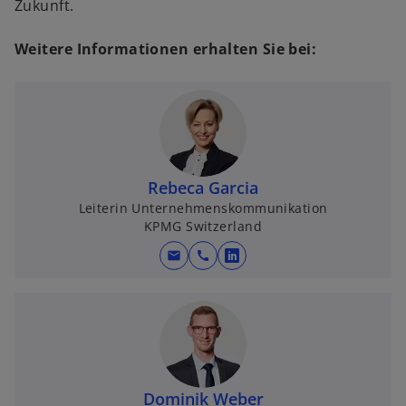
Zukunft.
Weitere Informationen erhalten Sie bei:
Rebeca Garcia
Leiterin Unternehmenskommunikation
KPMG Switzerland
mail
call
w
i
r
d
i
n
e
Dominik Weber