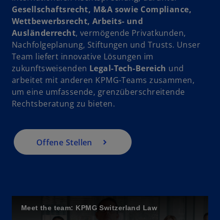
Gesellschaftsrecht, M&A sowie Compliance,
i
Wettbewerbsrecht, Arbeits- und
n
Ausländerrecht
, vermögende Privatkunden,
e
Nachfolgeplanung, Stiftungen und Trusts. Unser
r
Team liefert innovative Lösungen im
n
zukunftsweisenden
Legal-Tech-Bereich
und
e
arbeitet mit anderen KPMG-Teams zusammen,
u
um eine umfassende, grenzüberschreitende
e
Rechtsberatung zu bieten.
n
R
e
g
Offene Stellen
is
t
e
r
k
Meet the team: KPMG Switzerland Law
a