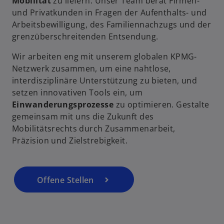
Mobilität
zu liefern. Unser Team berät Firmen-
i
und Privatkunden in Fragen der Aufenthalts- und
V
n
Arbeitsbewilligung, des Familiennachzugs und der
e
grenzüberschreitenden Entsendung.
i
Wir arbeiten eng mit unserem globalen KPMG-
n
Netzwerk zusammen, um eine nahtlose,
i
e
interdisziplinäre Unterstützung zu bieten, und
r
setzen innovativen Tools ein, um
n
Einwanderungsprozesse
zu optimieren. Gestalte
e
gemeinsam mit uns die Zukunft des
d
u
Mobilitätsrechts durch Zusammenarbeit,
e
Präzision und Zielstrebigkeit.
n
R
e
e
g
Offene Stellen
is
t
e