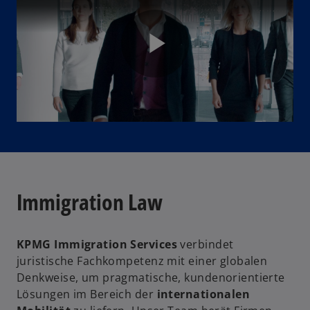
r
t
e
g
P
e
ö
ff
n
l
e
t
Immigration Law
a
KPMG Immigration Services
verbindet
juristische Fachkompetenz mit einer globalen
y
w
Denkweise, um pragmatische, kundenorientierte
ir
Lösungen im Bereich der
internationalen
d