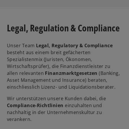
o
r
k
a
r
w
Legal, Regulation & Compliance
t
ir
e
d
g
i
Unser Team
Legal, Regulatory & Compliance
e
n
besteht aus einem breit gefächerten
ö
e
Spezialistenmix (Juristen, Ökonomen,
ff
i
Wirtschaftsprüfer), die Finanzdienstleister zu
n
n
allen relevanten
Finanzmarktgesetzen
(Banking,
e
e
Asset Management und Insurance) beraten,
t
r
einschliesslich Lizenz- und Liquidationsberater.
n
Wir unterstützen unsere Kunden dabei, die
e
Compliance-Richtlinien
einzuhalten und
u
nachhaltig in der Unternehmenskultur zu
e
verankern.
n
R