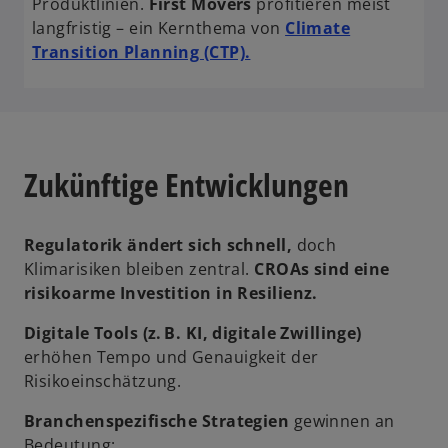
Produktlinien.
First Movers
profitieren meist
langfristig – ein Kernthema von
Climate
w
Transition Planning (CTP).
i
r
d
i
n
Zukünftige Entwicklungen
e
i
n
Regulatorik ändert sich schnell,
doch
e
Klimarisiken bleiben zentral.
CROAs sind eine
r
risikoarme Investition in Resilienz.
n
Digitale Tools (z. B. KI, digitale Zwillinge)
e
erhöhen Tempo und Genauigkeit der
u
Risikoeinschätzung.
e
n
Branchenspezifische Strategien
gewinnen an
R
Bedeutung: