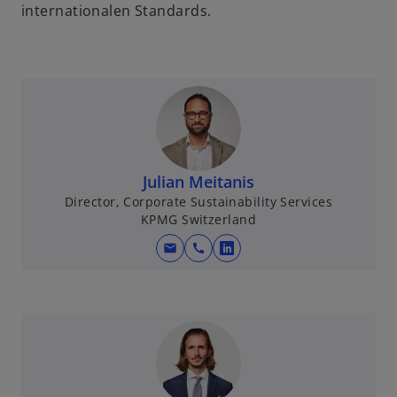
internationalen Standards.
Julian Meitanis
Director, Corporate Sustainability Services
KPMG Switzerland
mail
call
w
i
r
d
i
n
e