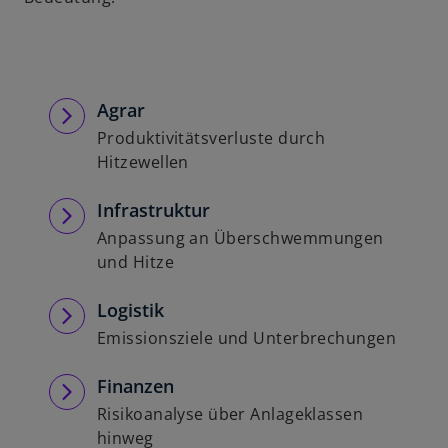
e
g
i
s
t
Agrar
e
Produktivitätsverluste durch
r
Hitzewellen
k
a
Infrastruktur
r
Anpassung an Überschwemmungen
t
und Hitze
e
g
Logistik
e
Emissionsziele und Unterbrechungen
ö
f
Finanzen
f
Risikoanalyse über Anlageklassen
n
hinweg
e