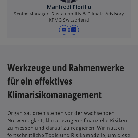
i
Manfredi Fiorillo
n
Senior Manager, Sustainability & Climate Advisory
e
KPMG Switzerland
r
mail
n
w
e
i
u
r
e
d
n
i
Werkzeuge und Rahmenwerke
R
n
e
e
für ein effektives
g
i
Klimarisikomanagement
i
n
s
e
t
r
Organisationen stehen vor der wachsenden
e
n
Notwendigkeit, klimabezogene finanzielle Risiken
r
e
zu messen und darauf zu reagieren. Wir nutzen
k
u
fortschrittliche Tools und Risikomodelle, um diese
a
e