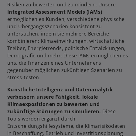
Risiken zu bewerten und zu mindern. Unsere
r
n
Integrated Assessment Models (IAMs)
t
R
ermöglichen es Kunden, verschiedene physische
e
e
und Übergangsszenarien konsistent zu
g
g
untersuchen, indem sie mehrere Bereiche
e
i
kombinieren: Klimaeinwirkungen, wirtschaftliche
ö
s
Treiber, Energietrends, politische Entwicklungen,
f
t
Demografie und mehr. Diese IAMs ermöglichen es
f
e
uns, die Finanzen eines Unternehmens
n
r
gegenüber möglichen zukünftigen Szenarien zu
e
k
stress-testen.
t
a
r
Künstliche Intelligenz und Datenanalytik
t
verbessern unsere Fähigkeit, lokale
e
Klimaexpositionen zu bewerten und
g
zukünftige Störungen zu simulieren.
Diese
e
Tools werden ergänzt durch
ö
Entscheidungshilfesysteme, die Klimarisikodaten
f
in Beschaffung, Betrieb und Investitionsplanung