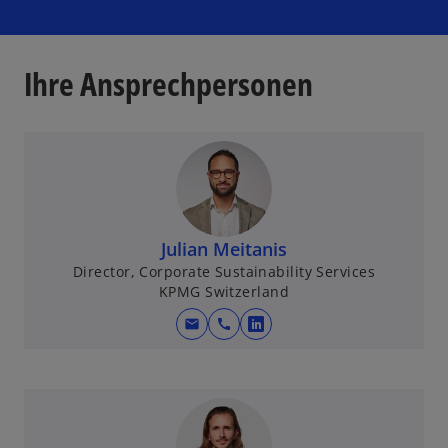
Ihre Ansprechpersonen
Julian Meitanis
Director, Corporate Sustainability Services
KPMG Switzerland
mail
call
w
i
r
d
i